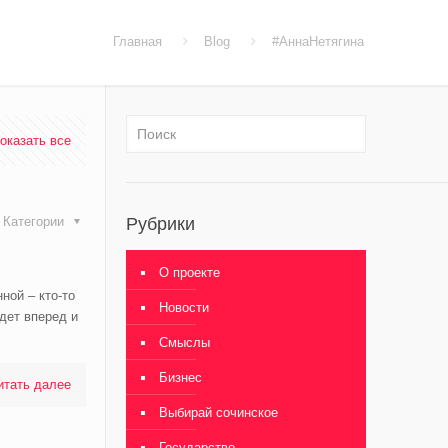
Главная
Blog
#АннаНетягина
оказать все
Категории
Рубрики
О проекте
ной – кто-то
Новости
дет вперед и
Смыслы
Бизнес
итать далее
Выбирай сочинское
Государство