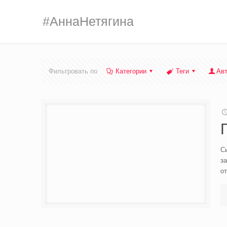
#АннаНетягина
Фильтровать по
Категории
Теги
Ав
Си
за
о