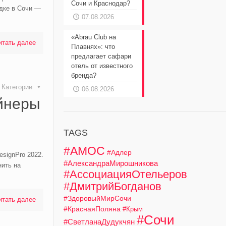
Сочи и Краснодар?
дке в Сочи —
07.08.2026
«Abrau Club на
итать далее
Плавнях»: что
предлагает сафари
отель от известного
бренда?
Категории
06.08.2026
айнеры
TAGS
#АМОС
#Адлер
signPro 2022.
#АлександраМирошникова
ить на
#АссоциацияОтельеров
#ДмитрийБогданов
#ЗдоровыйМирСочи
итать далее
#КраснаяПоляна
#Крым
#Сочи
#СветланаДудукчян