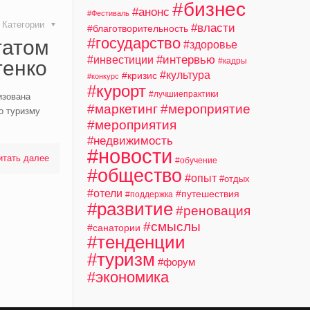
#бизнес
#анонс
#Фестиваль
Категории
#власти
#благотворительность
#государство
татом
#здоровье
#интервью
#инвестиции
#кадры
тенко
#культура
#кризис
#конкурс
#курорт
#лучшиепрактики
изована
#маркетинг
#мероприятие
о туризму
#мероприятия
#недвижимость
#новости
итать далее
#обучение
#общество
#опыт
#отдых
#отели
#путешествия
#поддержка
#развитие
#реновация
#смыслы
#санатории
#тенденции
#туризм
#форум
#экономика