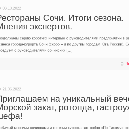
03.10.2022
Рестораны Сочи. Итоги сезона.
Мнения экспертов.
родолжаем серию коротких интервью с руководителями предприятий в р
знеса города-курорта Сочи (скоро – и по другим городам Юга России). С
еседуем с руководителями сочинских
[…]
Ч
21.06.2022
Приглашаем на уникальный веч
Морской закат, ротонда, гастроу
шефа!
юбимый многими сочинцами и гостями курорта гастробар «По Тихому» от