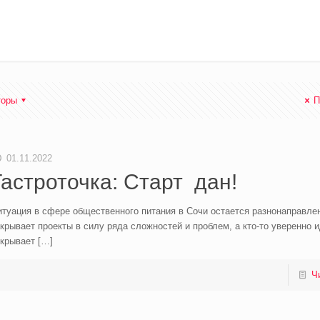
торы
П
01.11.2022
Гастроточка: Старт дан!
туация в сфере общественного питания в Сочи остается разнонаправлен
крывает проекты в силу ряда сложностей и проблем, а кто-то уверенно и
ткрывает
[…]
Ч