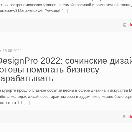
етних гастрономических ужинов на самой красивой и романтичной площа
наменитой Мацестинской Ротонде!
[…]
Ч
16.06.2022
DesignPro 2022: сочинские диз
готовы помогать бизнесу
зарабатывать
 курорте прошло главное событие весны в сфере дизайна и искусства De
аботы молодых дизайнеров, архитекторов и художников можно было оцен
ыставке в ТЦ
[…]
Ч