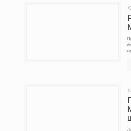
П
би
б
Л