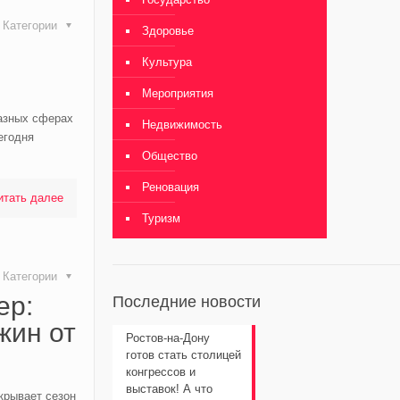
Категории
Здоровье
Культура
Мероприятия
азных сферах
Недвижимость
егодня
Общество
Реновация
итать далее
Туризм
Категории
ер:
Последние новости
жин от
Ростов-на-Дону
готов стать столицей
конгрессов и
выставок! А что
крывает сезон