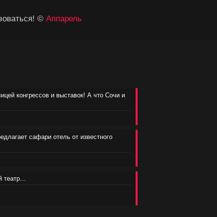
зоваться! ©
Аппарель
лицей конгрессов и выставок! А что Сочи и
редлагает сафари отель от известного
ий театр…