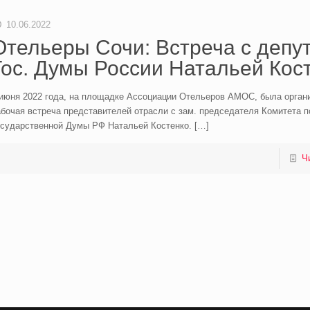
10.06.2022
Отельеры Сочи: Встреча с депу
Гос. Думы России Натальей Кос
 июня 2022 года, на площадке Ассоциации Отельеров АМОС, была орган
бочая встреча представителей отрасли с зам. председателя Комитета п
осударственной Думы РФ Натальей Костенко.
[…]
Ч