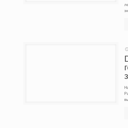
л
з
На
Р
в