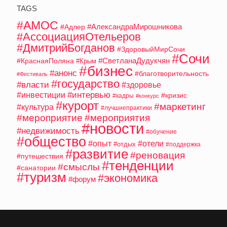
TAGS
#АМОС
#АлександраМирошникова
#Адлер
#АссоциацияОтельеров
#ДмитрийБогданов
#ЗдоровыйМирСочи
#Сочи
#СветланаДудукчян
#КраснаяПоляна
#Крым
#бизнес
#анонс
#благотворительность
#Фестиваль
#государство
#власти
#здоровье
#интервью
#инвестиции
#кризис
#кадры
#конкурс
#курорт
#маркетинг
#культура
#лучшиепрактики
#мероприятие
#мероприятия
#новости
#недвижимость
#обучение
#общество
#опыт
#отели
#отдых
#поддержка
#развитие
#реновация
#путешествия
#тенденции
#смыслы
#санатории
#туризм
#экономика
#форум