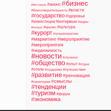
#бизнес
#анонс
#Фестиваль
#власти
#благотворительность
#государство
#здоровье
#интервью
#инвестиции
#кадры
#культура
#кризис
#конкурс
#курорт
#лучшиепрактики
#маркетинг
#мероприятие
#мероприятия
#недвижимость
#новости
#обучение
#общество
#опыт
#отдых
#отели
#путешествия
#поддержка
#развитие
#реновация
#смыслы
#санатории
#тенденции
#туризм
#форум
#экономика