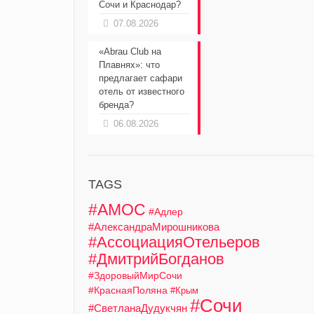
Сочи и Краснодар?
07.08.2026
«Abrau Club на
Плавнях»: что
предлагает сафари
отель от известного
бренда?
06.08.2026
TAGS
#АМОС
#Адлер
#АлександраМирошникова
#АссоциацияОтельеров
#ДмитрийБогданов
#ЗдоровыйМирСочи
#КраснаяПоляна
#Крым
#Сочи
#СветланаДудукчян