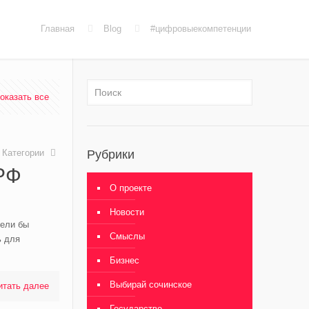
Главная
Blog
#цифровыекомпетенции
оказать все
Категории
Рубрики
РФ
О проекте
Новости
тели бы
Смыслы
ь для
Бизнес
Выбирай сочинское
итать далее
Государство