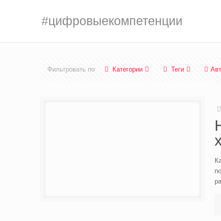
#цифровыекомпетенции
Фильтровать по
Категории
Теги
Ав
К
по
ра