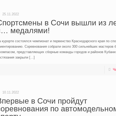
25.11.2022
Спортсмены в Сочи вышли из л
с… медалями!
 курорте состоялся чемпионат и первенство Краснодарского края по сп
иентированию. Соревнования собрали около 300 сильнейших мастеров б
 компасом, представляющих сборные команды городов и районов Кубани
остязания закрыли
[…]
Ч
10.11.2022
Впервые в Сочи пройдут
соревнования по автомодельно