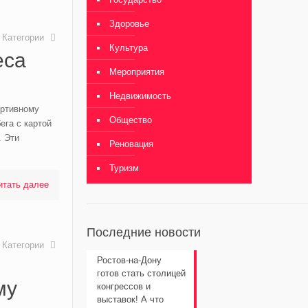
Здоровье
Категории
Культура
еса
Мероприятия
Недвижимость
ортивному
Общество
ега с картой
. Эти
Реновация
Туризм
итать далее
Последние новости
Категории
Ростов-на-Дону
готов стать столицей
му
конгрессов и
выставок! А что