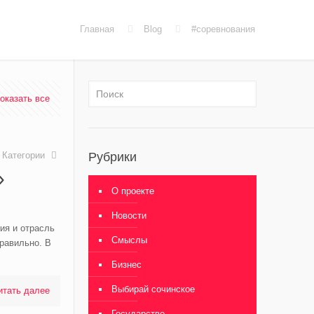
Главная
Blog
#соревнования
оказать все
Категории
Рубрики
»
О проекте
Новости
ия и отрасль
Смыслы
равильно. В
Бизнес
Выбирай сочинское
итать далее
Государство