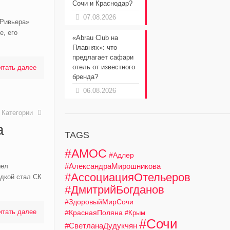
Сочи и Краснодар?
07.08.2026
«Ривьера»
е, его
«Abrau Club на
Плавнях»: что
предлагает сафари
отель от известного
итать далее
бренда?
06.08.2026
Категории
а
TAGS
#АМОС
#Адлер
#АлександраМирошникова
шел
#АссоциацияОтельеров
дкой стал СК
#ДмитрийБогданов
#ЗдоровыйМирСочи
итать далее
#КраснаяПоляна
#Крым
#Сочи
#СветланаДудукчян