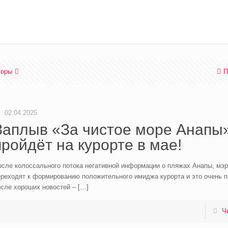
торы
П
02.04.2025
Заплыв «За чистое море Анапы
пройдёт на курорте в мае!
осле колоссального потока негативной информации о пляжах Анапы, мэр
ереходят к формированию положительного имиджа курорта и это очень п
исле хороших новостей –
[…]
Ч