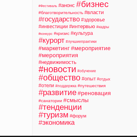
#бизнес
#анонс
#Фестиваль
#власти
#благотворительность
#государство
#здоровье
#интервью
#инвестиции
#кадры
#культура
#кризис
#конкурс
#курорт
#лучшиепрактики
#маркетинг
#мероприятие
#мероприятия
#недвижимость
#новости
#обучение
#общество
#опыт
#отдых
#отели
#путешествия
#поддержка
#развитие
#реновация
#смыслы
#санатории
#тенденции
#туризм
#форум
#экономика