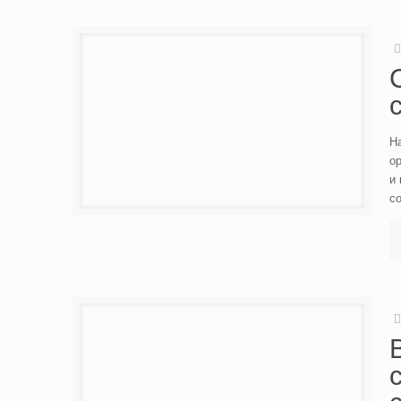
На
ор
и
с