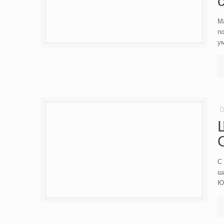
М
по
у
С 
ш
Ю