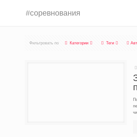
#соревнования
Фильтровать по
Категории
Теги
Ав
П
п
ч