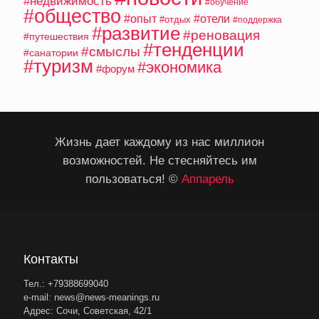
#недвижимость
#обучение
#общество
#опыт
#отели
#отдых
#поддержка
#развитие
#реновация
#путешествия
#тенденции
#смыслы
#санатории
#туризм
#экономика
#форум
Жизнь дает каждому из нас миллион
возможностей. Не стесняйтесь им
пользоваться! ©
Аппарель
Контакты
Тел.: +79388699040
e-mail: news@news-meanings.ru
Адрес: Сочи, Советская, 42/1