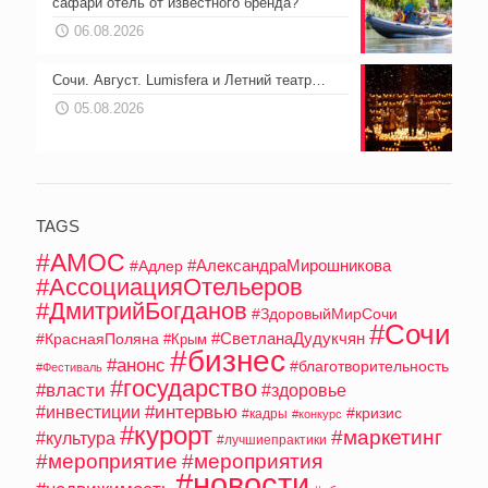
сафари отель от известного бренда?
06.08.2026
Сочи. Август. Lumisfera и Летний театр…
05.08.2026
TAGS
#АМОС
#АлександраМирошникова
#Адлер
#АссоциацияОтельеров
#ДмитрийБогданов
#ЗдоровыйМирСочи
#Сочи
#СветланаДудукчян
#КраснаяПоляна
#Крым
#бизнес
#анонс
#благотворительность
#Фестиваль
#государство
#власти
#здоровье
#интервью
#инвестиции
#кризис
#кадры
#конкурс
#курорт
#маркетинг
#культура
#лучшиепрактики
#мероприятие
#мероприятия
#новости