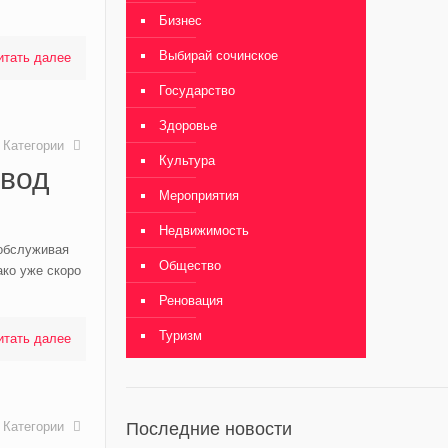
Бизнес
Выбирай сочинское
итать далее
Государство
Здоровье
Категории
Культура
нвод
Мероприятия
Недвижимость
обслуживая
Общество
ко уже скоро
Реновация
Туризм
итать далее
Категории
Последние новости