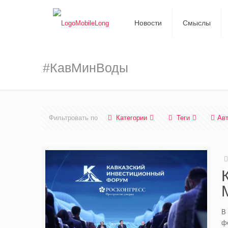
Новости
Смыслы
#КавМинВоды
Фильтровать по
Категории
Теги
Ав
В
ф