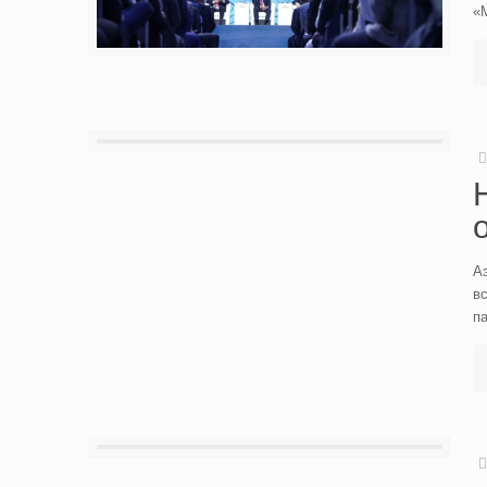
«
А
в
п