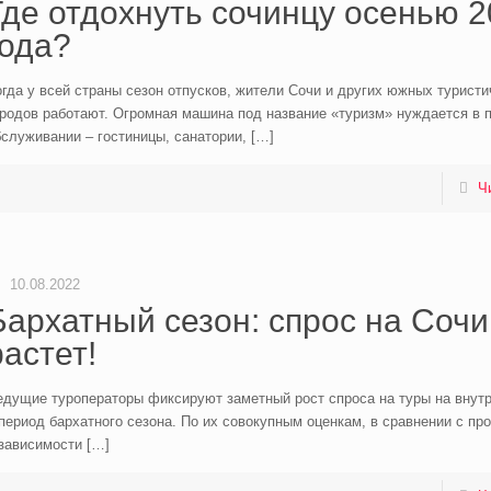
Где отдохнуть сочинцу осенью 
года?
гда у всей страны сезон отпусков, жители Сочи и других южных туристи
ородов работают. Огромная машина под название «туризм» нуждается в 
служивании – гостиницы, санатории,
[…]
Ч
10.08.2022
Бархатный сезон: спрос на Сочи
растет!
едущие туроператоры фиксируют заметный рост спроса на туры на внут
период бархатного сезона. По их совокупным оценкам, в сравнении с п
 зависимости
[…]