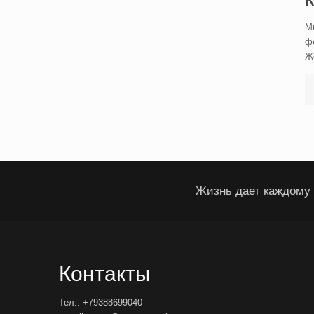
Мн
фе
Ж
Жизнь дает каждому 
Контакты
Тел.: +79388699040