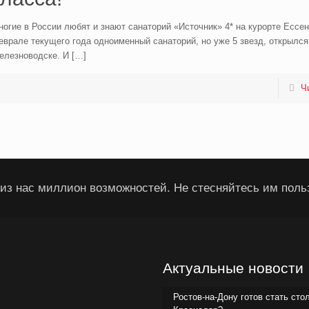
огие в России любят и знают санаторий «Источник» 4* на курорте Ессен
врале текущего года одноименный санаторий, но уже 5 звезд, открылся
елезноводске. И
[…]
Ч
из нас миллион возможностей. Не стесняйтесь им поль
Актуальные новости
Ростов-на-Дону готов стать сто