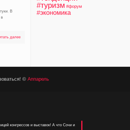
#туризм
#форум
туки. В
#экономика
 в
итать далее
зоваться! ©
Аппарель
лицей конгрессов и выставок! А что Сочи и