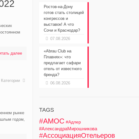
2022
Ростов-на-Дону
готов стать столицей
конгрессов и
выставок! А что
ческих
Сочи и Краснодар?
постоянном
07.08.2026
«Abrau Club на
итать далее
Плавнях»: что
предлагает сафари
отель от известного
бренда?
Категории
06.08.2026
TAGS
реннем рынке
рошлым годом,
#АМОС
#Адлер
#АлександраМирошникова
#АссоциацияОтельеров