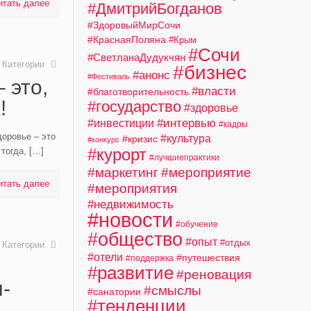
итать далее
#ДмитрийБогданов
#ЗдоровыйМирСочи
#КраснаяПоляна
#Крым
#Сочи
#СветланаДудукчян
Категории
#бизнес
#анонс
#Фестиваль
 это,
#власти
#благотворительность
!
#государство
#здоровье
#интервью
#инвестиции
#кадры
оровье – это
#культура
#кризис
#конкурс
#курорт
тогда,
[…]
#лучшиепрактики
#маркетинг
#мероприятие
итать далее
#мероприятия
#недвижимость
#новости
#обучение
#общество
#опыт
#отдых
Категории
#отели
#путешествия
#поддержка
#развитие
#реновация
-
#смыслы
#санатории
#тенденции