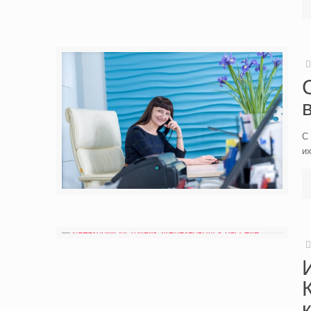
С 
их