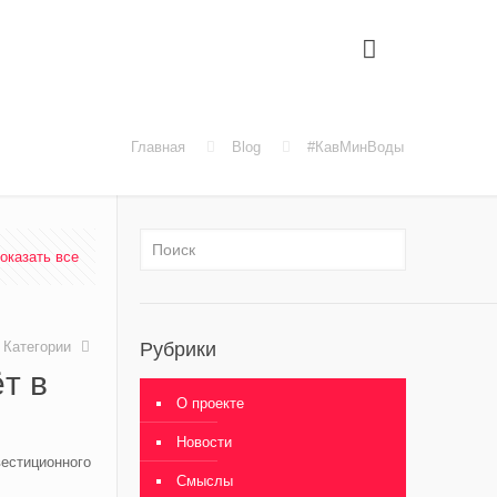
Главная
Blog
#КавМинВоды
оказать все
Категории
Рубрики
т в
О проекте
Новости
естиционного
Смыслы