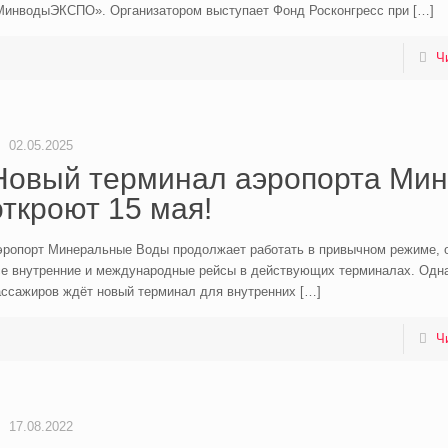
МинводыЭКСПО». Организатором выступает Фонд Росконгресс при
[…]
Ч
02.05.2025
Новый терминал аэропорта Ми
откроют 15 мая!
эропорт Минеральные Воды продолжает работать в привычном режиме, 
се внутренние и международные рейсы в действующих терминалах. Одна
ассажиров ждёт новый терминал для внутренних
[…]
Ч
17.08.2022