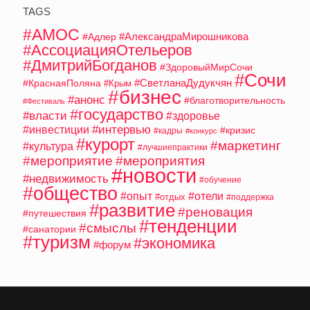
TAGS
#АМОС
#АлександраМирошникова
#Адлер
#АссоциацияОтельеров
#ДмитрийБогданов
#ЗдоровыйМирСочи
#Сочи
#СветланаДудукчян
#КраснаяПоляна
#Крым
#бизнес
#анонс
#благотворительность
#Фестиваль
#государство
#власти
#здоровье
#интервью
#инвестиции
#кризис
#кадры
#конкурс
#курорт
#маркетинг
#культура
#лучшиепрактики
#мероприятие
#мероприятия
#новости
#недвижимость
#обучение
#общество
#опыт
#отели
#отдых
#поддержка
#развитие
#реновация
#путешествия
#тенденции
#смыслы
#санатории
#туризм
#экономика
#форум