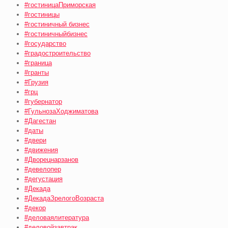
#гостиницаПриморская
#гостиницы
#гостиничный бизнес
#гостиничныйбизнес
#государство
#градостроительство
#граница
#гранты
#Грузия
#грц
#губернатор
#ГульнозаХоджиматова
#Дагестан
#даты
#двери
#движения
#Дворецнарзанов
#девелопер
#дегустация
#Декада
#ДекадаЗрелогоВозраста
#декор
#деловаялитература
#деловойзавтрак