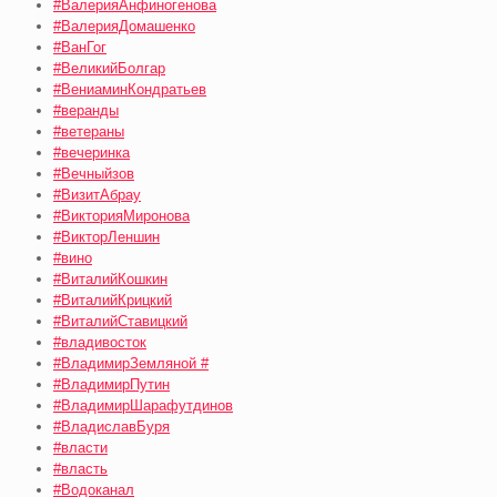
#ВалерияАнфиногенова
#ВалерияДомашенко
#ВанГог
#ВеликийБолгар
#ВениаминКондратьев
#веранды
#ветераны
#вечеринка
#Вечныйзов
#ВизитАбрау
#ВикторияМиронова
#ВикторЛеншин
#вино
#ВиталийКошкин
#ВиталийКрицкий
#ВиталийСтавицкий
#владивосток
#ВладимирЗемляной #
#ВладимирПутин
#ВладимирШарафутдинов
#ВладиславБуря
#власти
#власть
#Водоканал