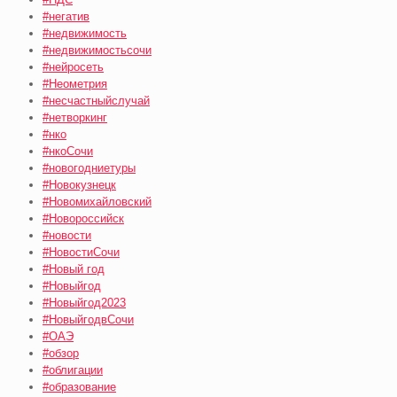
#негатив
#недвижимость
#недвижимостьсочи
#нейросеть
#Неометрия
#несчастныйслучай
#нетворкинг
#нко
#нкоСочи
#новогодниетуры
#Новокузнецк
#Новомихайловский
#Новороссийск
#новости
#НовостиСочи
#Новый год
#Новыйгод
#Новыйгод2023
#НовыйгодвСочи
#ОАЭ
#обзор
#облигации
#образование