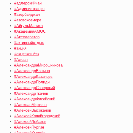
#адлерскийчай
#Администрация
#азербайджан
#азовскоеморе
#АйгульМалика
#АкадемияАМОС
#Акселератор
#активныйотдых
#акция
#акциякешбэк
#Алеан
#АлександраМирошникова
#АлександрВашина
#АлександрКазанцев
#АлександрПолиди
#АлександрСаверский
#АлександрТкачев
#АлександрФисейский
#АлексанМкртчян
#АлексейВысоканов
#АлексейКопайгородский
#АлексейЛобазов
#АлексейПургин
#АлексейХмелёв