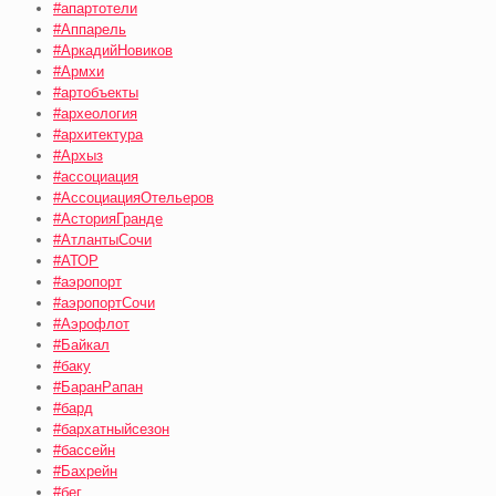
#апартотели
#Аппарель
#АркадийНовиков
#Армхи
#артобъекты
#археология
#архитектура
#Архыз
#ассоциация
#АссоциацияОтельеров
#АсторияГранде
#АтлантыСочи
#АТОР
#аэропорт
#аэропортСочи
#Аэрофлот
#Байкал
#баку
#БаранРапан
#бард
#бархатныйсезон
#бассейн
#Бахрейн
#бег