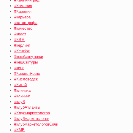
#Калининград
#Камелия
#Карелия
#карьера
#катастрофа
#качество
#квест
#КВМ
#керлинг
#Кешбэк
#кешбэкпутевки
#кешбэктуры
#кино
#КириллЯрыш
#Кисловодск
#Китай
#клиника
#клининг
#клуб
#клубАтланты
#Клубмаркетологов
#клубмаркетологов
#клубмаркетологовСочи
#КМВ