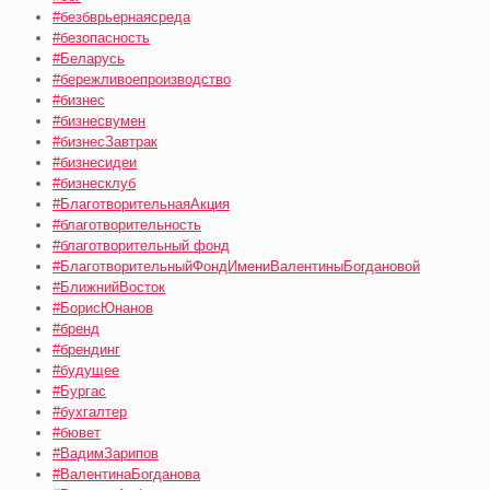
#безбврьернаясреда
#безопасность
#Беларусь
#бережливоепроизводство
#бизнес
#бизнесвумен
#бизнесЗавтрак
#бизнесидеи
#бизнесклуб
#БлаготворительнаяАкция
#благотворительность
#благотворительный фонд
#БлаготворительныйФондИмениВалентиныБогдановой
#БлижнийВосток
#БорисЮнанов
#бренд
#брендинг
#будущее
#Бургас
#бухгалтер
#бювет
#ВадимЗарипов
#ВалентинаБогданова