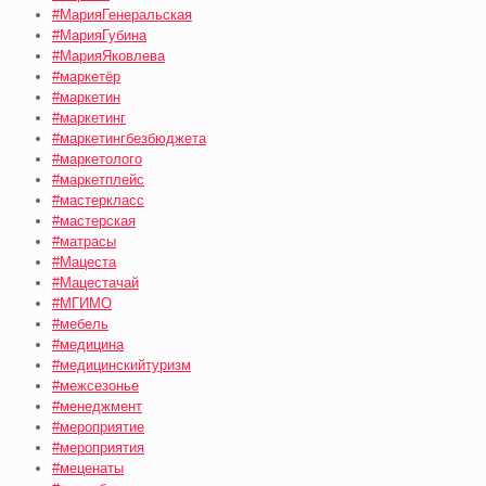
#МарияГенеральская
#МарияГубина
#МарияЯковлева
#маркетёр
#маркетин
#маркетинг
#маркетингбезбюджета
#маркетолого
#маркетплейс
#мастеркласс
#мастерская
#матрасы
#Мацеста
#Мацестачай
#МГИМО
#мебель
#медицина
#медицинскийтуризм
#межсезонье
#менеджмент
#мероприятие
#мероприятия
#меценаты