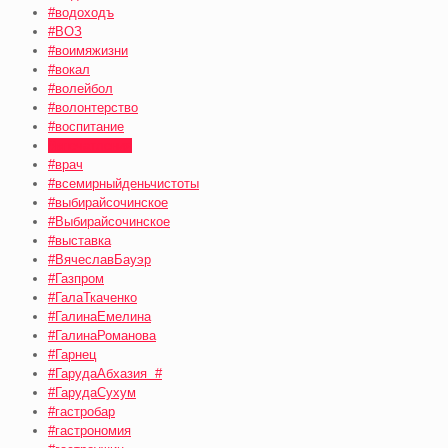
#водоходъ
#ВОЗ
#воимяжизни
#вокал
#волейбол
#волонтерство
#воспитание
#впечатления
#врач
#всемирныйденьчистоты
#выбирайсочинское
#Выбирайсочинское
#выставка
#ВячеславБауэр
#Газпром
#ГалаТкаченко
#ГалинаЕмелина
#ГалинаРоманова
#Гарнец
#ГарудаАбхазия #
#ГарудаСухум
#гастробар
#гастрономия