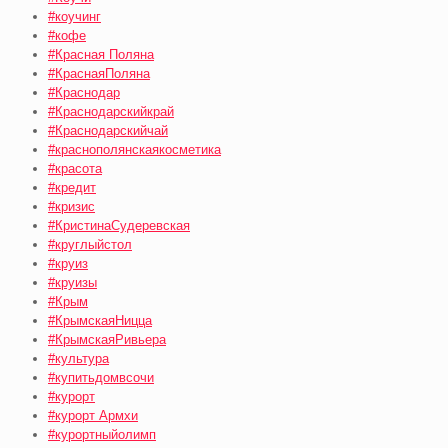
#коучинг
#кофе
#Красная Поляна
#КраснаяПоляна
#Краснодар
#Краснодарскийкрай
#Краснодарскийчай
#краснополянскаякосметика
#красота
#кредит
#кризис
#КристинаСудеревская
#круглыйстол
#круиз
#круизы
#Крым
#КрымскаяНицца
#КрымскаяРивьера
#культура
#купитьдомвсочи
#курорт
#курорт Армхи
#курортныйолимп