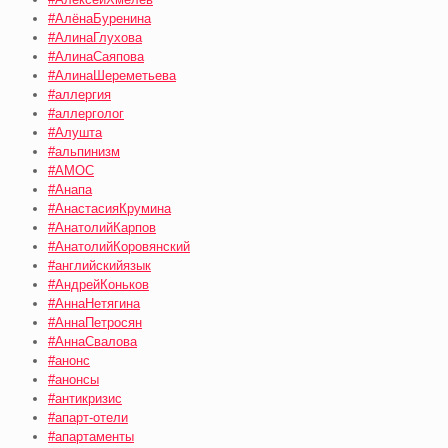
#АлёнаБуренина
#АлинаГлухова
#АлинаСаяпова
#АлинаШереметьева
#аллергия
#аллерголог
#Алушта
#альпинизм
#АМОС
#Анапа
#АнастасияКрумина
#АнатолийКарпов
#АнатолийКоровянский
#английскийязык
#АндрейКоньков
#АннаНетягина
#АннаПетросян
#АннаСвалова
#анонс
#анонсы
#антикризис
#апарт-отели
#апартаменты