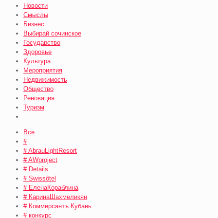
Новости
Смыслы
Бизнес
Выбирай сочинское
Государство
Здоровье
Культура
Мероприятия
Недвижимость
Общество
Реновация
Туризм
Все
#
# AbrauLightResort
# AWproject
# Details
# Swissôtel
# ЕленаКораблина
# КаринаШахмеликян
# Коммерсантъ Кубань
# конкурс