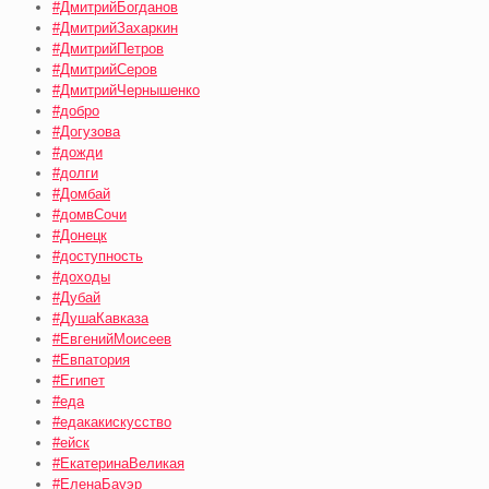
#ДмитрийБогданов
#ДмитрийЗахаркин
#ДмитрийПетров
#ДмитрийСеров
#ДмитрийЧернышенко
#добро
#Догузова
#дожди
#долги
#Домбай
#домвСочи
#Донецк
#доступность
#доходы
#Дубай
#ДушаКавказа
#ЕвгенийМоисеев
#Евпатория
#Египет
#еда
#едакакискусство
#ейск
#ЕкатеринаВеликая
#ЕленаБауэр