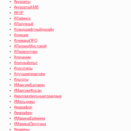
#курорты
#курортыКМВ
#КЧР
#Лабинск
#Лазурный
#ландшафтныйдизайн
#лекция
#леманаПРО
#ЛеонидМостовой
#Лермонтово
#лечение
#личныйопыт
#логотипы
#лучшиепрактики
#льготы
#МаксимБалакин
#МаксимЖосан
#маломобильныеграждане
#Мальдивы
#марафон
#марафрн
#МаринаЕрёмина
#МаринаПичугина
#марины