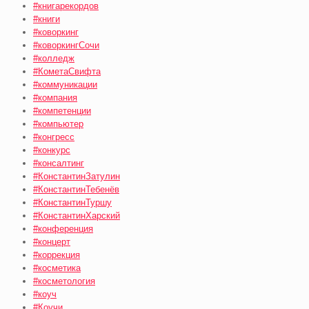
#книгарекордов
#книги
#коворкинг
#коворкингСочи
#колледж
#КометаСвифта
#коммуникации
#компания
#компетенции
#компьютер
#конгресс
#конкурс
#консалтинг
#КонстантинЗатулин
#КонстантинТебенёв
#КонстантинТуршу
#КонстантинХарский
#конференция
#концерт
#коррекция
#косметика
#косметология
#коуч
#Коучи