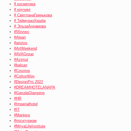
# косметика
# коучинг
# СветланаГринькова
# ТеймуразХишба
# ЭльзаАндамова
#55плюс
#Alean
#aristov
#ArtWeekend
#AVAGroup
#Azimut
#balsan
#Cosmos
#CottonWay
#DesignPro 2022
#DREAMHOTELANAPA
#GarudaGlamping
#HR
#Imperialhotel
#IT
#Mantera
#miceтуризм
#MriyaLifeInstitute