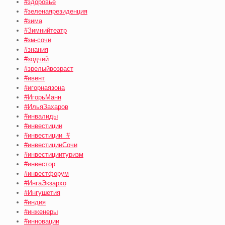
#здоровье
#зеленаярезиденция
#зима
#Зимнийтеатр
#зм-сочи
#знания
#зодчий
#зрелыйвозраст
#ивент
#игорнаязона
#ИгорьМанн
#ИльяЗахаров
#инвалиды
#инвестиции
#инвестиции #
#инвестицииСочи
#инвестициитуризм
#инвестор
#инвестфорум
#ИнгаЭкзархо
#Ингушетия
#индия
#инженеры
#инновации