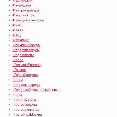
#гастроужин
#Геленджик
#генпрокуратура
#ГеоргийАчба
#Гильдияриэлторов
#гимс
#глава
#ГЛЦ
#глэмпинг
#глэмпингГаруда
#годархитектуры
#годэкологии
#голос
#ГольманЕвгений
#Гонконг
#Горныйквартал
#город
#городскаясреда
#Городскойриэлторскийцентр
#горы
#гос.структура
#гостевыедома
#гостеприимство
#гостиницаМосква