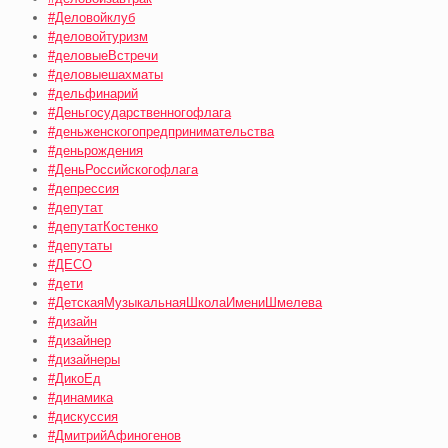
#Деловойклуб
#деловойтуризм
#деловыеВстречи
#деловыешахматы
#дельфинарий
#Деньгосударственногофлага
#деньженскогопредпринимательства
#деньрождения
#ДеньРоссийскогофлага
#депрессия
#депутат
#депутатКостенко
#депутаты
#ДЕСО
#дети
#ДетскаяМузыкальнаяШколаИмениШмелева
#дизайн
#дизайнер
#дизайнеры
#ДикоЕд
#динамика
#дискуссия
#ДмитрийАфиногенов