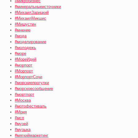
#микробизнес
#минеральныеисточники
#МихаилЗарицкий
#МихаилМикшис
#Мишустин
#мнение
#мода
#моделирование
#молодежь
#море
#МореИдей
#морпорт
#Морпорт
#МорпортСочи
#морскиепрогулки
#морскоесообщение
#мортпорт
#Москва
#мотофестиваль
#Мрия
#мсп
#музей
#музыка
#мягкиймаркетинг