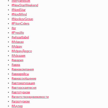
#MriyaResort
#NewStarWeekend
#NordStar
#NordWind
#NovikovGroup
#PitonCiders
#pr
#Preslife
#whoartlabel
#Абакан
#Абрау
#АбрауДюрсо
#Абхазия
#авария
#авиа
#авиакомпания
#авиарейсы
#авиасообщение
#автоматизация
#авторскаяпесня
#автотуризм
#агентствонедвижимости
#агротуризм
#Адлер