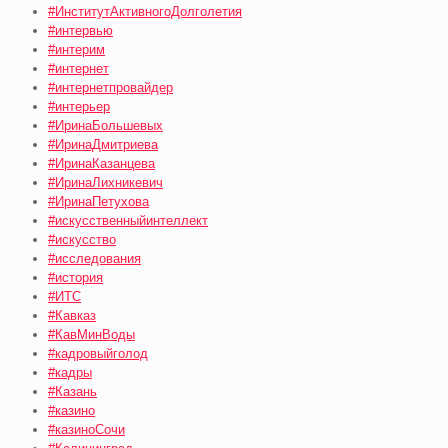
#ИнститутАктивногоДолголетия
#интервью
#интерим
#интернет
#интернетпровайдер
#интерьер
#ИринаБольшевых
#ИринаДмитриева
#ИринаКазанцева
#ИринаЛихникевич
#ИринаПетухова
#искусственныйинтеллект
#искусство
#исследования
#история
#ИТС
#Кавказ
#КавМинВоды
#кадровыйголод
#кадры
#Казань
#казино
#казиноСочи