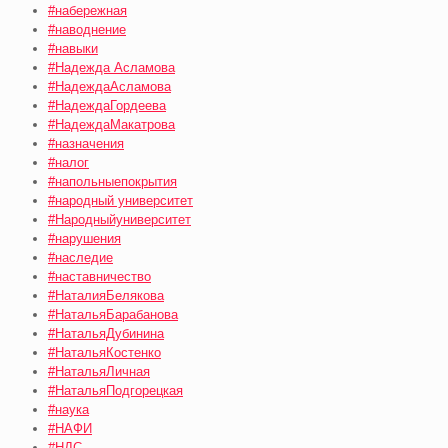
#набережная
#наводнение
#навыки
#Надежда Асламова
#НадеждаАсламова
#НадеждаГордеева
#НадеждаМакатрова
#назначения
#налог
#напольныепокрытия
#народный университет
#Народныйуниверситет
#нарушения
#наследие
#наставничество
#НаталияБелякова
#НатальяБарабанова
#НатальяДубинина
#НатальяКостенко
#НатальяЛичная
#НатальяПодгорецкая
#наука
#НАФИ
#НДС