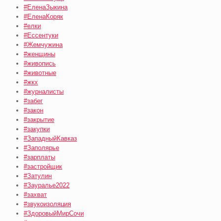
#ЕленаЗыкина
#ЕленаКоряк
#елки
#Ессентуки
#Жемчужина
#женщины
#живопись
#животные
#жкх
#журналисты
#забег
#закон
#закрытие
#закупки
#ЗападныйКавказ
#Заполярье
#зарплаты
#застройщик
#Затулин
#Зауралье2022
#захват
#звукоизоляция
#ЗдоровыйМирСочи