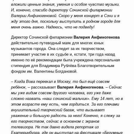
вложили ценные знания, умения и особое чувство музыки.
И, конечно, спасибо директору Сочинской филармонии
Валерии Анфиногеновой. Скоро у меня концерт в Сочи и я
жду этого дня, поскольку выступить в родном городе для
меня очень важно. Надеюсь, что не подведу!
Директор Сочинской филармонии
Валерия Анфиногенова
действительно путеводный маяк для многих юных
музыкантов города. Она следит за их творчеством,
принимает участие в их судьбе и, кстати, три года назад
именно по её рекомендации была учреждена персональная
стипендия для Владимира Рублёва Благотворительным
фондом им. Валентины Богдановой.
–
Когда Вова переехал в Москву, то был ещё совсем
ребёнок
, – рассказывает
Валерия Анфиногенова
. –
Сейчас
мы уже видим совсем другого человека, его уже даже
сложно назвать «наш сочинский мальчик». Ему 14 лет, но в
этом возрасте ему есть, чем гордиться. За его плечами
внушительный творческий багаж, что вызывает
уважение и большую радость за него! Конечно, я слежу за
его творчеством, сейчас в основном с экранов
телевизора. Не так давно видела репортаж из
Екатеринбурга, где он выступал на фестивале «Безумные