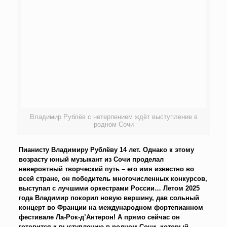
Владимир Рублёв с нетерпением ждёт выступление в
родном Сочи
Пианисту Владимиру Рублёву 14 лет. Однако к этому
возрасту юный музыкант из Сочи проделал
невероятный творческий путь – его имя известно во
всей стране, он победитель многочисленных конкурсов,
выступал с лучшими оркестрами России… Летом 2025
года Владимир покорил новую вершину, дав сольный
концерт во Франции на международном фортепианном
фестивале Ла-Рок-д’Антерон! А прямо сейчас он
готовится к выступлению в родном Сочи, который