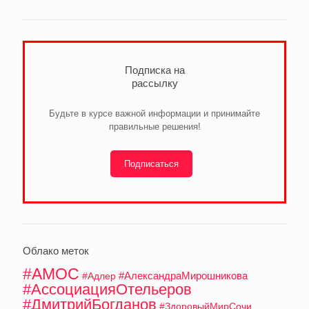
Подписка на
рассылку
Будьте в курсе важной информации и принимайте
правильные решения!
Подписаться
Облако меток
#АМОС
#АлександраМирошникова
#Адлер
#АссоциацияОтельеров
#ДмитрийБогданов
#ЗдоровыйМирСочи