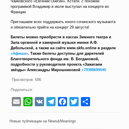
Чайковского «Евгений Онегин». Кстати, с похожей
программой Владимир в июле выступал на концерте во
Франции.
Приглашаем всех поддержать юного сочинского музыканта
и обязательно прийти на концерт 29 августа!
Билеты можно приобрести в кассах Зимнего театра и
Зала органной и камерной музыки имени А.Ф.
Дебольской, а также на сайте www.skfo.online в разделе
«Афиша»
. Также билеты доступны для дарителей
Благотворительного фонда им. В. Богдановой,
подробности у руководителя проекта «Зажигаем
звёзды» Александры Мирошниковой
+79388699040
Просмотров:
696
Поделиться:
Email
WhatsApp
VK
Telegram
Facebook
Twitter
Отправи
Новые публикации на News&Meanings