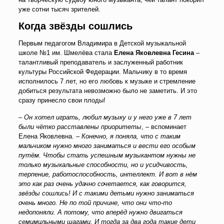
уже сотни тысяч зрителей.
Когда звёзды сошлись
Первым педагогом Владимира в Детской музыкальной
школе №1 им. Шмелёва стала
Елена Яковлевна Гесина
–
талантливый преподаватель и заслуженный работник
культуры Российской Федерации. Мальчику в то время
исполнилось 7 лет, но его любовь к музыке и стремление
добиться результата невозможно было не заметить. И это
сразу принесло свои плоды!
–
Он хотел играть, любил музыку и у него уже в 7 лет
были чётко расставлены приоритеты
, – вспоминает
Елена Яковлевна. –
Конечно, я поняла, что с таким
мальчиком нужно много заниматься и вести его особым
путём.
Чтобы стать успешным музыкантом нужны не
только музыкальные способности, но и усидчивость,
терпение, работоспособность, интеллект. И вот в нём
это как раз очень удачно сочетается, как говорится,
звёзды сошлись! И с такими детьми нужно заниматься
очень много. Не по той причине, что они что-то
недопоняли. А потому, что вперёд нужно двигаться
семимильными шагами. И тогда за два года такие дети