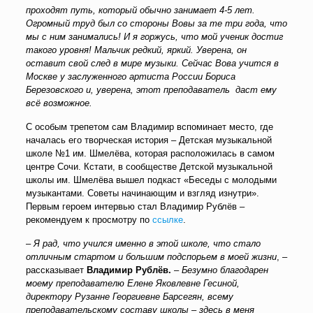
проходят путь, который обычно занимает 4-5 лет.
Огромный труд был со стороны Вовы за те три года, что
мы с ним занимались!
И я горжусь, что мой ученик достиг
такого уровня!
Мальчик редкий, яркий. Уверена, он
оставит свой след в мире музыки.
Сейчас Вова учится в
Москве у заслуженного артиста России Бориса
Березовского и, уверена, этот преподаватель даст ему
всё возможное.
С особым трепетом сам Владимир вспоминает место, где
началась его творческая история – Детская музыкальной
школе №1 им. Шмелёва, которая расположилась в самом
центре Сочи. Кстати, в сообществе Детской музыкальной
школы им. Шмелёва вышел подкаст «Беседы с молодыми
музыкантами. Советы начинающим и взгляд изнутри».
Первым героем интервью стал Владимир Рублёв –
рекомендуем к просмотру по
ссылке
.
–
Я рад, что учился именно в этой школе, что стало
отличным стартом и большим подспорьем в моей жизни
, –
рассказывает
Владимир Рублёв.
–
Безумно благодарен
моему преподавателю Елене Яковлевне Гесиной,
директору Рузанне Георгиевне Барсегян, всему
преподавательскому составу школы – здесь в меня