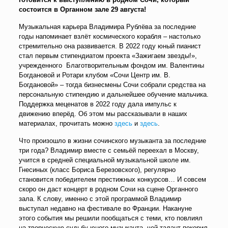
состоится в Органном зале 29 августа!
Музыкальная карьера Владимира Рублёва за последние
годы напоминает взлёт космического корабля – настолько
стремительно она развивается. В 2022 году юный пианист
стал первым стипендиатом проекта «Зажигаем звезды!»,
учрежденного Благотворительным фондом им. Валентины
Богдановой и Ротари клубом «Сочи Центр им. В.
Богдановой» – тогда бизнесмены Сочи собрали средства на
персональную стипендию и дальнейшее обучение мальчика.
Поддержка меценатов в 2022 году дала импульс к
движению вперёд. Об этом мы рассказывали в наших
материалах, прочитать можно
здесь
и
здесь
.
Что произошло в жизни сочинского музыканта за последние
три года? Владимир вместе с семьёй переехал в Москву,
учится в средней специальной музыкальной школе им.
Гнесиных (класс Бориса Березовского), регулярно
становится победителем престижных конкурсов… И совсем
скоро он даст концерт в родном Сочи на сцене Органного
зала. К слову, именно с этой программой Владимир
выступал недавно на фестивале во Франции. Накануне
этого события мы решили пообщаться с теми, кто повлиял
на творческую судьбу юного музыканта, чей талант покорил