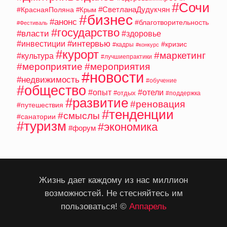
#Сочи
#СветланаДудукчян
#КраснаяПоляна
#Крым
#бизнес
#анонс
#благотворительность
#Фестиваль
#государство
#власти
#здоровье
#интервью
#инвестиции
#кризис
#кадры
#конкурс
#курорт
#маркетинг
#культура
#лучшиепрактики
#мероприятие
#мероприятия
#новости
#недвижимость
#обучение
#общество
#опыт
#отели
#отдых
#поддержка
#развитие
#реновация
#путешествия
#тенденции
#смыслы
#санатории
#туризм
#экономика
#форум
Жизнь дает каждому из нас миллион
возможностей. Не стесняйтесь им
пользоваться! ©
Аппарель