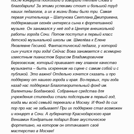
после концерта подходили и говорили тёплые слова и
благодарили!
За этими успехами стоит и большой труд
наших педагогов, а их в жизни Вовы было три. Самая
первая учительница – Шатунова Светлана Дмитриевна,
поддержавшая огонёк интереса сына к фортепианной
музыке. Он занимался у неё год в Центре внешкольной
работы города Сочи. Потом поступил в первый класс
детской музыкальной школы им. Шмелёва к Елене
Яковлевне Гесиной. Фантастический педагог, у которой
сын учился три года!
Сейчас Вова занимается с всемирно
известным пианистом Борисом Владимировичем
Березовским, который прививает ему главное качество
музыканта – быть искренним на сцене с самим собой и с
публикой. Это важно!
Отдельно хочется сказать и про
поддержку от нашего города и края. Во-первых, три года
назад нас поддержал Благотворительный фонд им.
Валентины Богдановой.
Собранные средства для
учреждения стипендии стали подспорьем в первый год,
когда мы всей семьёй переехали в Москву. И Фонд до сих
пор про нас не забывает! При их поддержке стал возможен
и концерт в Сочи. А губернатор Краснодарского края
Вениамин Кондратьев подарил Вове акустическое
фортепиано, на котором он оттачивает своё
мастерство в Москве!