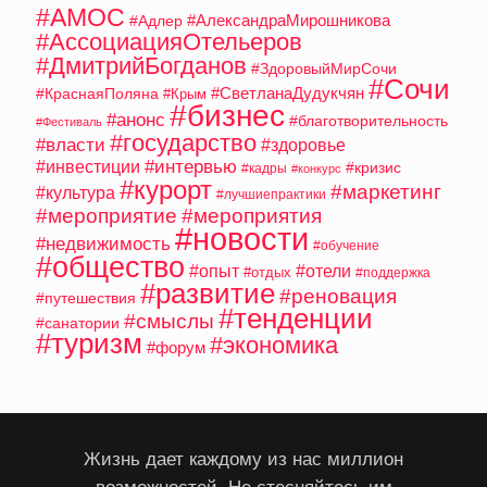
#АМОС
#АлександраМирошникова
#Адлер
#АссоциацияОтельеров
#ДмитрийБогданов
#ЗдоровыйМирСочи
#Сочи
#СветланаДудукчян
#КраснаяПоляна
#Крым
#бизнес
#анонс
#благотворительность
#Фестиваль
#государство
#власти
#здоровье
#интервью
#инвестиции
#кризис
#кадры
#конкурс
#курорт
#маркетинг
#культура
#лучшиепрактики
#мероприятие
#мероприятия
#новости
#недвижимость
#обучение
#общество
#опыт
#отели
#отдых
#поддержка
#развитие
#реновация
#путешествия
#тенденции
#смыслы
#санатории
#туризм
#экономика
#форум
Жизнь дает каждому из нас миллион