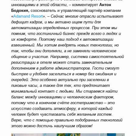
инновациями в этой области
, – комментирует
Антон
Бодокия,
сооснователь и управляющий партнёр компании
«
Adamand Resort
»
. –
Сейчас многие отрасли испытывают
дефицит кадров, и мы активно ищем пути для
автоматизации определённых процессов. При этом мы
помним, что гостиничный бизнес прежде всего о людях и
их комфорте. Поэтому наш подход к автоматизации
взвешенный. Мы хотим внедрять новых технологии, но
так, чтобы они дополняли, а не заменяли человеческое
общение и участие. Например, система самостоятельной
регистрации в отеле может стать замечательным
дополнением в работе администраторов. Гости смогут
быстрее и удобнее заселиться в номер без ожидания и
очередей. Это особенно актуально при заселении в
пиковые часы, а также для тех, кто предпочитает
минимальный контакт с людьми. Мы стараемся найти
баланс между инновациями и человеческим фактором,
потому что в конечном счёте гостеприимство – это
искусство создавать атмосферу, в которой каждый
человек будет чувствовать себя желанным гостем.
Верю, что с помощью правильно подобранных технологий
этого можно достичь наилучшим образом!