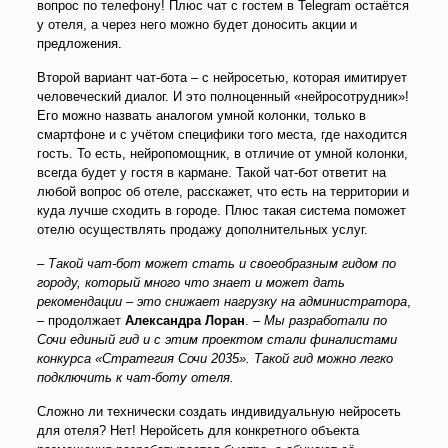
вопрос по телефону! Плюс чат с гостем в Telegram остаётся
у отеля, а через него можно будет доносить акции и
предложения.
Второй вариант чат-бота – с нейросетью, которая имитирует
человеческий диалог. И это полноценный «нейросотрудник»!
Его можно назвать аналогом умной колонки, только в
смартфоне и с учётом специфики того места, где находится
гость. То есть, нейропомощник, в отличие от умной колонки,
всегда будет у гостя в кармане. Такой чат-бот ответит на
любой вопрос об отеле, расскажет, что есть на территории и
куда лучше сходить в городе. Плюс такая система поможет
отелю осуществлять продажу дополнительных услуг.
–
Такой чат-бот может стать и своеобразным гидом по
городу, который много что знает и может дать
рекомендации – это снижает нагрузку на администратора
,
– продолжает
Александра Лоран
. –
Мы разработали по
Сочи единый гид и с этим проектом стали финалистами
конкурса «Стратегия Сочи 2035». Такой гид можно легко
подключить к чат-боту отеля.
Сложно ли технически создать индивидуальную нейросеть
для отеля? Нет! Неройсеть для конкретного объекта