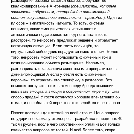
размещения разрабатывается быстро, а обучают её
квалифицированные AI-тренеры (
специалисты, которые
занимается обучением, настройкой и оптимизацией
систем искусственного интеллекта – прим.Ред
.). Один из
плюсов – эмпатичность чат-бота. То есть, система
понимает, какие эмоции человек испытывает и
автоматически подстраивается под него. Если гость
расстроен, то нейросеть предложит решение и отработает
негативную ситуацию. Если гость восхищён, то
виртуальный собеседник порадуется вместе с ним! Более
того, нейросеть может использовать фирменный тон и
позиционирование объекта размещения. Например,
разговаривать с кавказским акцентом или превратиться в
джина-помощника! А если у отеля есть фирменный
персонаж, то отражать его специфику в разговоре. Это
поможет погрузить гостя в атмосферу бренда компании,
вызывать эмоции, а эмоции в современном мире – лучший
способ продаж! У гостя останутся хорошие впечатления об
отеле, и он с большей вероятностью вернётся в него снова.
Проект доступен для отелей по всей стране. Цена вопроса
не ударит по карману отельеров – разработка в пределах 40
тысяч рублей, после чего собственники оплачивают только
количество вопросов от гостей. И всё! Более того, скоро