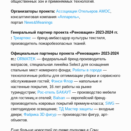
общественных зон и применяемых технологий.
Организаторы проекта:
Ассоциации Отельеров АМОС
,
консалтинговая компания
«Аппарель»
,
портал
News&Meanings
Генеральный партнер проекта «Реновация» 2023-2024 гг.
:
Треартекс
— бренд-амбассадор культуры текстиля,
производитель пожаробезопасных тканей.
Официальные партнеры проекта «Реновация» 2023-2024
гг.:
ORMATEK
— федеральный бренд-производитель
матрасов, специальная линейка Select для оснащения
спальных мест номерного фонда;
Роботы в городе
—
технологичные роботы для оптимизации уборки и сервисного
обслуживания гостей;
Фэнси Флор
— напольные и
настенные покрытия, 16 лет работы на рынке
туриндустрии;
Рос-отель БАКАУТ
— производство мебели
для гостиниц и отелей;
Balsan
— европейский бренд-
производитель ковровых покрытий премиум-класса;
SWG
—
светодиодное освещение;
ТД Мастер защиты
— входные
двери;
Фабрика 3D фигур
— производство фигур, арт-
объектов.
Еще больше новостей по теме туризма в Сочи