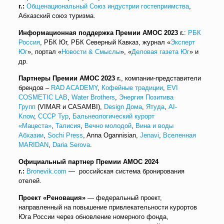
г.:
Общенациональный Союз индустрии гостеприимства
,
Абхазский союз туризма.
Информационная поддержка
Премии АМОС
2023
г.
:
РБК
Россия
, РБК Юг, РБК Северный Кавказ, журнал «
Эксперт
Юг
», портал «
Новости & Смыслы
», «
Деловая газета Юг
» и
др.
Партнеры Премии АМОС
2023 г.
, компании-представители
брендов –
RAD ACADEMY
,
Кофейные традиции
,
EVI
COSMETIC LAB
,
Water Brothers
,
Энергия Позитива
Групп
(VIMAR и CASAMBI),
Design Дома
,
Ятуда
,
AI-
Know
,
СССР Тур
,
Бальнеологический курорт
«Мацеста»
,
Талисия
,
Вечно молодой
,
Вина и воды
Абхазии
,
Sochi Press
, Anna Ogannisian,
Jenavi
,
Вселенная
MARIDAN
,
Daria Serova
.
Официальный партнер Премии АМОС 2024
г.:
Bronevik.com
— российская система бронирования
отелей.
Проект «Реновация»
— федеральный проект,
направленный на повышение привлекательности курортов
Юга России через обновление номерного фонда,