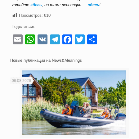
читайте
здесь
, по теме реновации —
здесь
!
Просмотров:
810
Поделиться:
Email
WhatsApp
VK
Telegram
Facebook
Twitter
Отправи
Новые публикации на News&Meanings
06.08.2026