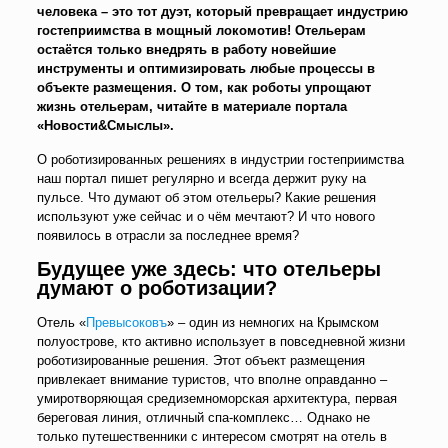
человека – это тот дуэт, который превращает индустрию
гостеприимства в мощный локомотив! Отельерам
остаётся только внедрять в работу новейшие
инструменты и оптимизировать любые процессы в
объекте размещения. О том, как роботы упрощают
жизнь отельерам, читайте в материале портала
«Новости&Смыслы».
О роботизированных решениях в индустрии гостеприимства
наш портал пишет регулярно и всегда держит руку на
пульсе. Что думают об этом отельеры? Какие решения
используют уже сейчас и о чём мечтают? И что нового
появилось в отрасли за последнее время?
Будущее уже здесь: что отельеры
думают о роботизации?
Отель «
Превысоковъ
» – один из немногих на Крымском
полуострове, кто активно использует в повседневной жизни
роботизированные решения. Этот объект размещения
привлекает внимание туристов, что вполне оправданно –
умиротворяющая средиземноморская архитектура, первая
береговая линия, отличный спа-комплекс… Однако не
только путешественники с интересом смотрят на отель в