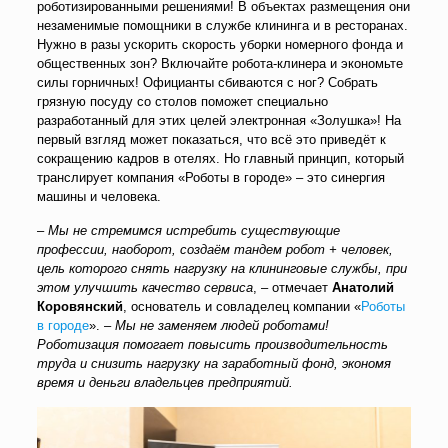
роботизированными решениями! В объектах размещения они
незаменимые помощники в службе клининга и в ресторанах.
Нужно в разы ускорить скорость уборки номерного фонда и
общественных зон? Включайте робота-клинера и экономьте
силы горничных! Официанты сбиваются с ног? Собрать
грязную посуду со столов поможет специально
разработанный для этих целей электронная «Золушка»! На
первый взгляд может показаться, что всё это приведёт к
сокращению кадров в отелях. Но главный принцип, который
транслирует компания «Роботы в городе» – это синергия
машины и человека.
–
Мы не стремимся истребить существующие
профессии, наоборот, создаём тандем робот + человек,
цель которого снять нагрузку на клининговые службы, при
этом улучшить качество сервиса
, – отмечает
Анатолий
Коровянский
, основатель и совладелец компании «
Роботы
в городе
». –
Мы не заменяем людей роботами!
Роботизация помогает повысить производительность
труда и снизить нагрузку на заработный фонд, экономя
время и деньги владельцев предприятий.