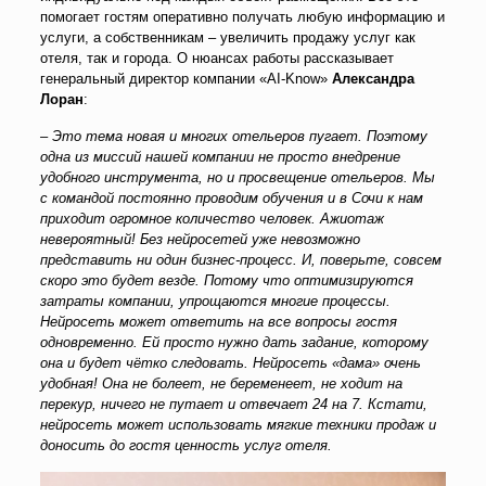
помогает гостям оперативно получать любую информацию и
услуги, а собственникам – увеличить продажу услуг как
отеля, так и города. О нюансах работы рассказывает
генеральный директор компании «AI-Know»
Александра
Лоран
:
– Это тема новая и многих отельеров пугает. Поэтому
одна из миссий нашей компании не просто внедрение
удобного инструмента, но и просвещение отельеров. Мы
с командой постоянно проводим обучения и в Сочи к нам
приходит огромное количество человек. Ажиотаж
невероятный! Без нейросетей уже невозможно
представить ни один бизнес-процесс. И, поверьте, совсем
скоро это будет везде. Потому что оптимизируются
затраты компании, упрощаются многие процессы.
Нейросеть может ответить на все вопросы гостя
одновременно. Ей просто нужно дать задание, которому
она и будет чётко следовать. Нейросеть «дама» очень
удобная! Она не болеет, не беременеет, не ходит на
перекур, ничего не путает и отвечает 24 на 7. Кстати,
нейросеть может использовать мягкие техники продаж и
доносить до гостя ценность услуг отеля.