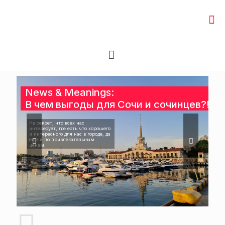
News & Meanings:
В чем выгоды для Сочи и сочинцев?!
Не секрет, что всех нас
интересует, где есть что хорошего
и интересного для нас в городе, да
еще и по привлекательным
ценам.