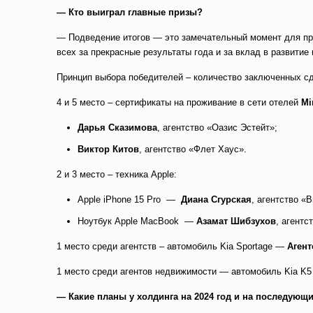
— Кто выиграл главные призы?
— Подведение итогов — это замечательный момент для пр
всех за прекрасные результаты года и за вклад в развитие
Принцип выбора победителей – количество заключенных сд
4 и 5 место – сертификаты на проживание в сети отелей
Mi
Дарья Сказимова
, агентство «Оазис Эстейт»;
Виктор Китов
, агентство «Флет Хаус».
2 и 3 место – техника Apple:
Apple iPhone 15 Pro —
Диана Сгурская
, агентство «
Ноутбук Apple MacBook —
Азамат Шибзухов
, агентс
1 место среди агентств – автомобиль Kia Sportage —
Аген
1 место среди агентов недвижимости — автомобиль Kia K
— Какие планы у холдинга на 2024 год и на последующ