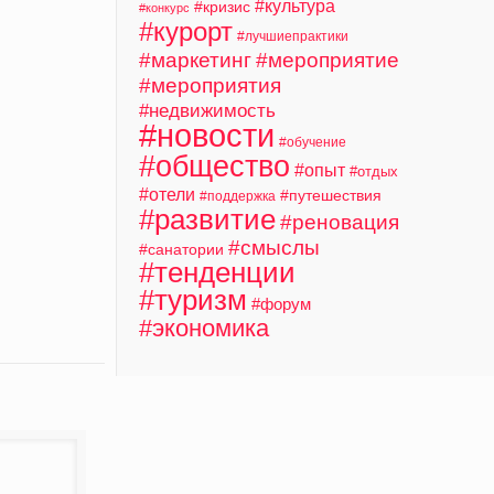
#культура
#кризис
#конкурс
#курорт
#лучшиепрактики
#маркетинг
#мероприятие
#мероприятия
#недвижимость
#новости
#обучение
#общество
#опыт
#отдых
#отели
#путешествия
#поддержка
#развитие
#реновация
#смыслы
#санатории
#тенденции
#туризм
#форум
#экономика