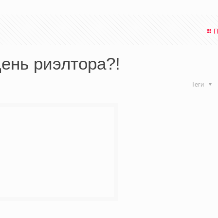
П
День риэлтора?!
Теги