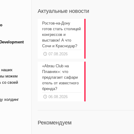
Актуальные новости
Ростов-на-Дону
то
готов стать столицей
конгрессов и
выставок! А что
Development
Сочи и Краснодар?
07.08.2026
«Abrau Club на
х наших
Плавнях»: что
 мы можем
предлагает сафари
 со своей
отель от известного
бренда?
06.08.2026
ду холдинг
Рекомендуем