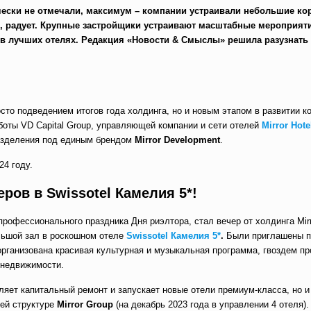
ически не отмечали, максимум – компании устраивали небольшие ко
о, радует. Крупные застройщики устраивают масштабные мероприят
в лучших отелях. Редакция «Новости & Смыслы» решила разузнать
сто подведением итогов года холдинга, но и новым этапом в развитии к
боты VD Capital Group, управляющей компании и сети отелей
Mirror Hot
разделения под единым брендом
Mirror Development
.
24 году.
еров в Swissotel Камелия 5*!
профессионального праздника Дня риэлтора, стал вечер от холдинга Mir
льшой зал в роскошном отеле
Swissotel Камелия 5*
.
Были приглашены п
организована красивая культурная и музыкальная программа, гвоздем п
 недвижимости.
вляет капитальный ремонт и запускает новые отели премиум-класса, но 
ней структуре
Mirror
Group
(на декабрь 2023 года в управлении 4 отеля)