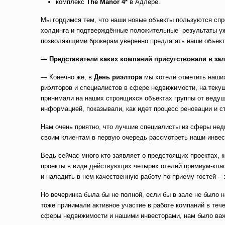
комплекс
The Manor 4*
в Адлере.
Мы гордимся тем, что наши новые объекты пользуются спр
холдинга и подтверждённые положительные результаты у
позволяющими брокерам уверенно предлагать наши объект
— Представители каких компаний присутствовали в за
— Конечно же, в
День риэлтора
мы хотели отметить наших
риэлторов и специалистов в сфере недвижимости, на теку
принимали на наших строящихся объектах группы от ведущ
информацией, показывали, как идет процесс реновации и с
Нам очень приятно, что лучшие специалисты из сферы не
своим клиентам в первую очередь рассмотреть наши инве
Ведь сейчас много кто заявляет о предстоящих проектах, к
проекты в виде действующих четырех отелей премиум-класс
и наладить в нем качественную работу по приему гостей – 
Но вечеринка была бы не полной, если бы в зале не было
тоже принимали активное участие в работе компаний в теч
сферы недвижимости и нашими инвесторами, нам было важн