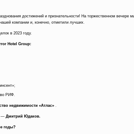
азднования достижений и признательности! На торжественном вечере м
 нашей компании и, конечно, отметили лучших.
елок в 2023 году.
rror Hotel Group:
Винсент»;
тво РИФ.
тство недвижимости «Атлас»
.
5 —
Дмитрий Юдаков.
ие годы?