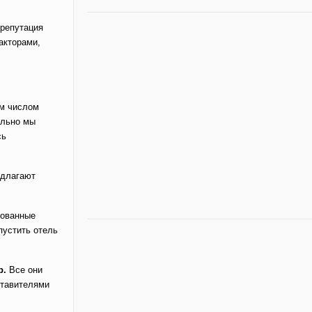
 репутация
акторами,
ым числом
ельно мы
сь
едлагают
зованные
пустить отель
p.
Все они
ставителями