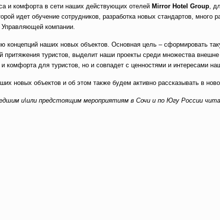
иса и комфорта в сети наших действующих отелей
Mirror Hotel Group
, д
торой идет обучение сотрудников, разработка новых стандартов, много р
и Управляющей компании.
ию концепций наших новых объектов. Основная цель – сформировать та
ой притяжения туристов, выделит наши проекты среди множества внешне
 и комфорта для туристов, но и совпадет с ценностями и интересами наш
ших новых объектов и об этом также будем активно рассказывать в ново
едшим и\или предстоящим мероприятиям в Сочи и по Югу России чи