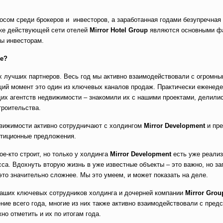
осом среди брокеров и инвесторов, а заработанная годами безупречная
же действующей сети отелей
Mirror Hotel Group
являются основными ф
ы инвесторам.
ле?
 лучших партнеров. Весь год мы активно взаимодействовали с огромн
щий момент это один из ключевых каналов продаж. Практически еженед
их агентств недвижимости – знакомили их с нашими проектами, делили
троительства.
движимости активно сотрудничают с холдингом
Mirror
Development
и пр
стиционные предложения.
ое-кто строит, но только у холдинга
Mirror
Development
есть уже реали
а. Вдохнуть вторую жизнь в уже известные объекты – это важно, но за
это значительно сложнее. Мы это умеем, и может показать на деле.
 наших ключевых сотрудников холдинга и дочерней компании
Mirror
Grou
ение всего года, многие из них также активно взаимодействовали с пред
о отметить и их по итогам года.