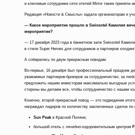
и ключевые сотрудники сети отелей Mirror также приняли а
Редакция «Новости & Смыслы» задала организаторам и учас
— Какое мероприятие прошло в Swissotel Камелия вече
мероприятие?
— 17 декабря 2023 года в банкетном зале Swissotel Камел
в стиле Super Heroes для сотрудников и партнеров холдинг
А собирались по двум прекрасным поводам.
Во-первых, 16 декабря был профессиональный праздник де
уважаемых партнеров-брокеров за сотрудничество, за люб
предложить нашим инвесторам максимально выгодные услов
стороны мы делаем все, чтобы сотрудничество с нашим х
Конечно, второй прекрасный повод — это подведение итого
награждал лидеров по количеству заключенных сделок по н
Sun Peak
в Красной Поляне;
большой отель с лечебно-оздоровительным центром
F