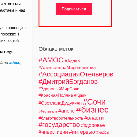
ля этого мы
Подписаться
аботаем и над
кую концепцию
 похожих в
их гостей.
Облако меток
м году.
#АМОС
#Адлер
тайте
здесь
,
#АлександраМирошникова
#АссоциацияОтельеров
#ДмитрийБогданов
#ЗдоровыйМирСочи
#КраснаяПоляна
#Крым
#Сочи
#СветланаДудукчян
#бизнес
#анонс
#Фестиваль
#власти
#благотворительность
#государство
#здоровье
#интервью
#инвестиции
#кадры