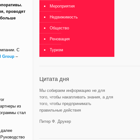
рпоративы.
Мероприятия
ия, проводят
Недвижимость
 больше
Общество
Реновация
омпании. С
Туризм
el Group
–
Цитата дня
Мы собираем информацию не для
того, чтобы накапливать знания, а для
ror
того, чтобы предпринимать
артнеры из
правильные действия
рограммы стал
Питер Ф. Друкер
и далее
. Руководство