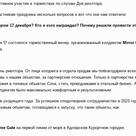
ктивное участие в торжествах по случаю Дня риэлтора.
тникам праздника несколько вопросов и вот что они нам ответили:
ром 17 декабря? Кто и кого награждал? Почему решили провести э
ия 5* состоялся торжественный вечер, организованный холдингом
Mirror
а.
нь риелтора. От лица холдинга и отдела продаж мы поблагодарили все
овь к нашим объектам, за партнерские отношения. Только в партнерстве
ия в топовых объектах Сочи, стать проводниками в отельный бизнес. А
олдингом было максимально комфортным и результативным.
в уходящего года. За успешное плодотворное сотрудничество в 2023 го
овым объектам, готовящимся к запуску, это такие объекты, как:
ree Gate
на первой линии от моря в Адлерском Курортном городке;