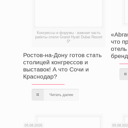
Конгрессы и форумы - важная часть
«Abra
работы отеля Grand Hyatt Dubai Resort
что п
5*
отель
Ростов-на-Дону готов стать
бренд
столицей конгрессов и
выставок! А что Сочи и
Краснодар?
Читать далее
05.08.2026
05.08.20