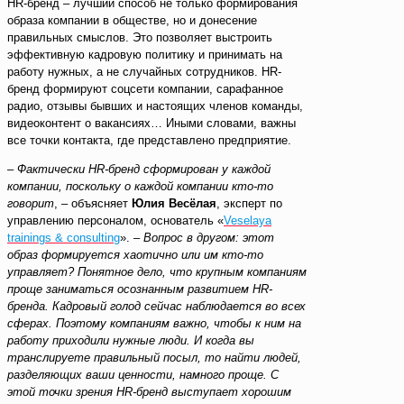
HR-бренд – лучший способ не только формирования
образа компании в обществе, но и донесение
правильных смыслов. Это позволяет выстроить
эффективную кадровую политику и принимать на
работу нужных, а не случайных сотрудников. HR-
бренд формируют соцсети компании, сарафанное
радио, отзывы бывших и настоящих членов команды,
видеоконтент о вакансиях… Иными словами, важны
все точки контакта, где представлено предприятие.
–
Фактически HR-бренд сформирован у каждой
компании, поскольку о каждой компании кто-то
говорит
, – объясняет
Юлия Весёлая
, эксперт по
управлению персоналом, основатель «
Veselaya
trainings & consulting
». –
Вопрос в другом: этот
образ формируется хаотично или им кто-то
управляет? Понятное дело, что крупным компаниям
проще заниматься осознанным развитием HR-
бренда. Кадровый голод сейчас наблюдается во всех
сферах. Поэтому компаниям важно, чтобы к ним на
работу приходили нужные люди. И когда вы
транслируете правильный посыл, то найти людей,
разделяющих ваши ценности, намного проще. С
этой точки зрения HR-бренд выступает хорошим