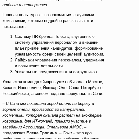
отдыха и нетворкинга.
Главная цель туров – познакомиться с лучшими
компаниями, которые подробно рассказывают и
показывают:
Систему HR-бренда. То есть, внутреннюю
систему управления персоналом и внешний
план привлечения кандидатов, формирование
узнаваемость среди своей целевой аудитории.
Лайфхаки управления персоналом, удержания
и повышения лояльности.
Уникальные предложения для сотрудников.
Уральская команда эйчаров уже побывала в Москве,
Казани, Иннополисе, Йошкар-Оле, Санкт-Петербурге,
Новосибирске, а совсем недавно вернулась из Сочи.
–
В Сочи мы посетили город-отель на берегу и
горные отели, производство натуральной
косметики, которая сначала растёт на эко-ферме,
коворкинги для ИТ-команд, приняли участие в
заседании Ассоциации Отельеров АМОС
,
–
продолжает
Елена Тропина
. –
Сочи – это про
радушное гостеприимство, про лёгкую и близкую