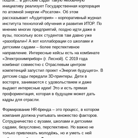
пошли… в детские сады! Такую необычную
инициативу реализует Государственная корпорация
по атомной энергии «Росатом». Об этом
рассказывает «Аудитория» – корпоративный журнал
института технологий обучения и развития ИТОР. По
мнению многих предприятий, поздно идти даже в
вузы, поскольку всех студентов там давно уже
«разобрали»! А вот коллаборации со школами и
детскими садами – более перспективное
направление. Интересные кейсы есть на комбинате
«Электрохимприбор» (г. Лесной). С 2019 года
комбинат совместно с Отраслевым центром
компетенций запустил проект «Энергия будущего». В
детские сады передали 3D-принтеры. Дети в
восторге, занимаются с удовольствием и даже
выдают интересные идеи! Это и есть прямая
профориентация, которая в будущем может дать
кадры для отрасли.
Формирование HR-бренда – это процесс, в котором
компания должна учитывать множество факторов.
Сотрудничество с вузами, школами и детскими
садами, безусловно, перспективно. Но важно не
только привлекать молодёжь, но и уметь с ней