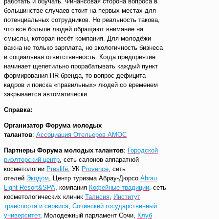
работать и обучать. Финансовая сторона вопроса в
большинстве случаев стоит на первых местах для
потенциальных сотрудников. Но реальность такова,
что всё больше людей обращают внимание на
смыслы, которая несёт компания. Для молодёжи
важна не только зарплата, но экологичность бизнеса
и социальная ответственность. Когда предприятие
начинает щепетильно прорабатывать каждый пункт
формирования HR-бренда, то вопрос дефицита
кадров и поиска «правильных» людей со временем
закрывается автоматически.
Справка:
Организатор Форума молодых
талантов
:
Ассоциация Отельеров АМОС
Партнеры Форума молодых талантов
:
Городской
риэлторский центр
, сеть салонов аппаратной
косметологии
Preslife
, УК
Provence
, сеть
отелей
Экодом
, Центр туризма Абрау-Дюрсо
Abrau
Light Resort&SPA
, компания
Кофейные традиции
, сеть
косметологических клиник
Талисия
,
Институт
транспорта и сервиса
,
Сочинский государственный
университет
, Молодежный парламент Сочи,
Клуб