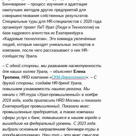
Бенчмаркинг – процесс изучения и адаптации
наилучших методов других предприятий для
совершенствования собственных результатов.
Специальные туры для HR-специалистов с 2020 года
организует проект ЛиТ-Урал (Люди и Технологии) на
базе кадрового агентства из Екатеринбурга
«Кадровые технологии». Это команда увлечённых
людей, которые находят уникальных экспертов и
компании, после чего рассказывают о них HR-
сообществу Урала.
–
С одной стороны, мы развиваем насмотренность
для наших коллег Урала,
– объясняет
Елена
Тропина
, HRD компании «
СКМ-Девелопмент
». –
С
другой стороны, создаём HR-бренд Урала,
повышаем узнаваемость нашего региона. Мы
начали с HR-тура «Урал-промышленный» в ноябре
2019 года, когда пригласили HRD Москвы и показали
Екатеринбург промышленный. Показали микс:
промышленные предприятия, а также компании
сферы услуг и банк, появившиеся в нашем городе и
вышедшие на федеральный уровень. С 2023 года
выбрали основным направлением бенчмарк-туры в
города-миллионники. Наш тур – это микс смыслов,