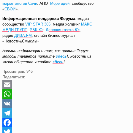
маркетологов Сочи
, АНО
Море идей
, сообщество
«
СВОИ
».
Информационная поддержка Форума
: медиа
сообщество
VIP STAR 365
, медиа холдинг
МАКС
МЕДИ ГРУПП
,
РБК Юг
,
Деловая газета Юг
,
радио
ДИВА.FM
, онлайн бизнес-журнал
«Новости&Смыслы»
Больше информации о том, как прошел Форум
молоды талантов читайте
здесь
!
,
новости из
жизни общества читайте
здесь
!
Просмотров:
946
Поделиться:
Email
WhatsApp
VK
Telegram
Facebook