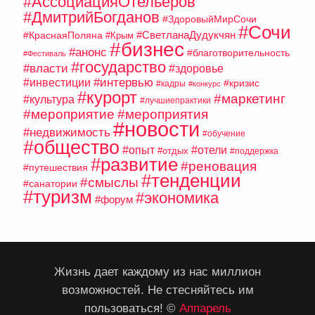
#АссоциацияОтельеров
#ДмитрийБогданов
#ЗдоровыйМирСочи
#Сочи
#СветланаДудукчян
#КраснаяПоляна
#Крым
#бизнес
#анонс
#благотворительность
#Фестиваль
#государство
#власти
#здоровье
#интервью
#инвестиции
#кризис
#кадры
#конкурс
#курорт
#маркетинг
#культура
#лучшиепрактики
#мероприятие
#мероприятия
#новости
#недвижимость
#обучение
#общество
#опыт
#отели
#отдых
#поддержка
#развитие
#реновация
#путешествия
#тенденции
#смыслы
#санатории
#туризм
#экономика
#форум
Жизнь дает каждому из нас миллион
возможностей. Не стесняйтесь им
пользоваться! ©
Аппарель