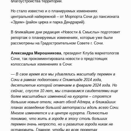
благоустройства территории.
Но стало известно и о планируемых изменениях
центральной набережной – от Морпорта Сочи до пансионата
«Эдем» (район цирка и парка Дендрарий).
В ближайшие дни редакция «Новости & Смыслы» подготовит
репортаж о планируемых изменениях, которые уже были
рассмотрены на Градостроительном Совете г. Сочи.
Александра Мирошникова
, президент Клуба маркетологов
Сочи, так прокомментировала новости о предстоящих
колоссальных изменениях в Сочи:
— В свое время все мы удивлялись масштабу перемен в
Сочи в рамках подготовки к Олимпиаде 2014 года,
десятилетие которой отмечаем в феврале 2024 года. Но
сейчас, спустя 10 лет, мы становимся свидетелями еще
более масштабных изменений на курорте – строятся
большие новые отели, начат обход Адлера, в ближайших
планах возведение большой автотрассы вдоль всего Сочи.
Многое изменяется и в центре курорта. Полностью
понимаю, что жить в городе в эпоху столь больших
перемен очень непросто, но и развитие города никак не
остановить. Главное, чтобы во всех проектах