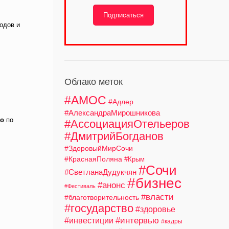
Подписаться
одов и
Облако меток
#АМОС
#Адлер
#АлександраМирошникова
ко
по
#АссоциацияОтельеров
#ДмитрийБогданов
#ЗдоровыйМирСочи
#КраснаяПоляна
#Крым
#Сочи
#СветланаДудукчян
#бизнес
#анонс
#Фестиваль
#власти
#благотворительность
#государство
#здоровье
#интервью
#инвестиции
#кадры