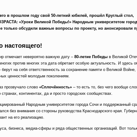
его в прошлом году свой 50-летний юбилей, прошёл Круглый стол,
ЗРАСТА: «Уроки Великой Победы!» Народным университетом город
не только обсудили важные вопросы по проекту, но анонсировали 
ю настоящего!
мир отмечает невероятно важную дату –
80-летие Победы
в Великой Оте
многих против многих эта дата обретает особую актуальность. И здесь 
– берут на себя ответственность за сохранение памяти о Великой Войне,
ных ценностей молодым поколениям.
аз прозвучало слово
«Сплочённость»
– то есть то, без чего вообще сл
 странах, континентах, да и просто городских сообществах.
нициированный Народным университетом города Сочи и поддержанный ср
ался без внимания со стороны руководства Краснодарского края. Губерн
ант на его реализацию.
уса, бизнеса, медиа-сферы и ряда общественных организаций. Вот тольк