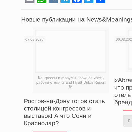
Новые публикации на News&Meaning
07.08.2026
06.08.20
Конгрессы и форумы - важная часть
«Abra
работы отеля Grand Hyatt Dubai Resort
что п
5*
отель
Ростов-на-Дону готов стать
бренд
столицей конгрессов и
выставок! А что Сочи и
Краснодар?