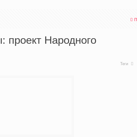
П
: проект Народного
Теги