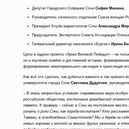
Депутат Городского Собрания Сочи
София Минина
;
Руководитель сочинского отделения Союза женщин Р
Президент Клуба маркетологов Сочи
Александра Ми
Председатель Экспертного Совета Ассоциации Отел
Генеральный директор пансионата «Бургас»
Ирина Б
Цели и задачи проекта «Уроки Великой Победы!» – не толь
но и изучение ошибок и достижений истории, формировани
формирование нематериального наследия и трансляция ег
Как всё это сделать, как добиться важного и так нужного 
университета города Сочи
Светлана Дудукчян
, руководит
– В очень непростых условиях современного мира особу
российского общества, воспитание гражданской ответств
памяти. К примеру – сейчас в Сочи на постоянное место 
узнать о роли Сочи, как города-госпиталя? Кто расскаже
Тамани, в освобождении Севастополя? Мы и берём за себ
новых горожан и гостей из многих других регионов, в те