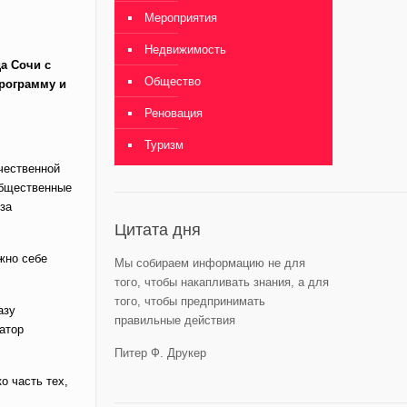
Мероприятия
Недвижимость
а Сочи с
Общество
программу и
Реновация
Туризм
чественной
общественные
 за
Цитата дня
ожно себе
Мы собираем информацию не для
того, чтобы накапливать знания, а для
того, чтобы предпринимать
азу
правильные действия
атор
Питер Ф. Друкер
о часть тех,