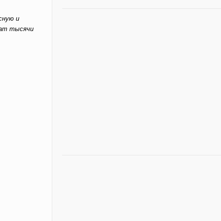
сную и
шат тысячи