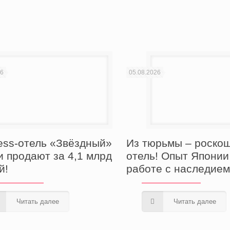
26
05.08.2026
Из тюрьмы – роско
ess-отель «Звёздный»
отель! Опыт Японии
и продают за 4,1 млрд
работе с наследие
й!
Читать далее
Читать далее