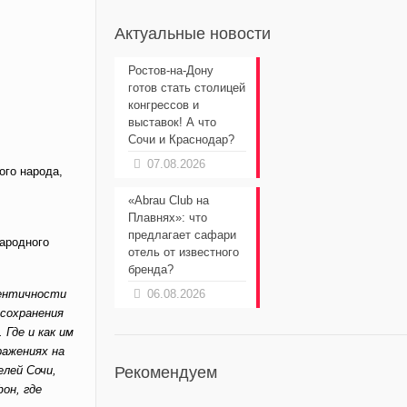
Актуальные новости
Ростов-на-Дону
готов стать столицей
конгрессов и
выставок! А что
Сочи и Краснодар?
07.08.2026
ого народа,
«Abrau Club на
Плавнях»: что
предлагает сафари
Народного
отель от известного
бренда?
дентичности
06.08.2026
 сохранения
Где и как им
ражениях на
елей Сочи,
Рекомендуем
он, где