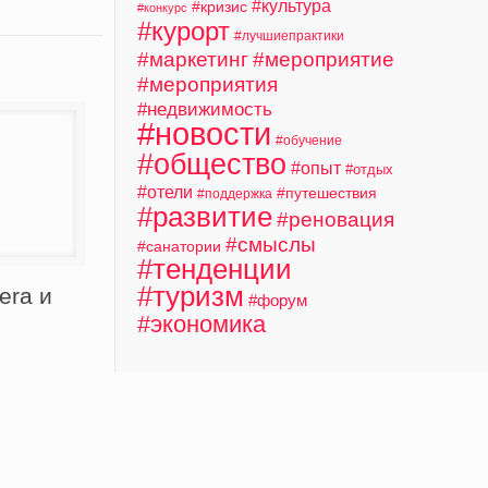
#культура
#кризис
#конкурс
#курорт
#лучшиепрактики
#маркетинг
#мероприятие
#мероприятия
#недвижимость
#новости
#обучение
#общество
#опыт
#отдых
#отели
#путешествия
#поддержка
#развитие
#реновация
#смыслы
#санатории
#тенденции
#туризм
era и
#форум
#экономика