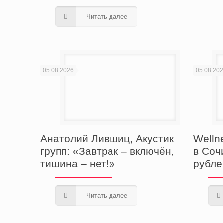
Читать далее
05.08.2026
05.08.20
Анатолий Лившиц, Акустик
Welln
групп: «Завтрак – включён,
в Соч
тишина – нет!»
рубле
Читать далее