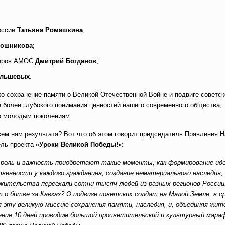
оссии
Татьяна Ромашкина
;
рошникова
;
ьеров АМОС
Дмитрий Богданов
;
ольшевых
.
ко сохранение памяти о Великой Отечественной Войне и подвиге советск
е более глубокого понимания ценностей нашего современного общества,
о молодым поколениям.
всем нам результата? Вот что об этом говорит председатель Правления 
ель проекта
«Уроки Великой Победы!»:
ю роль и важность приобретают такие моменты, как формирование и
енности у каждого гражданина, создание нематериального наследия,
жительства переехали сотни тысяч людей из разных регионов России. 
т о битве за Кавказ? О подвиге советских солдат на Малой Земле, в с
я эту великую миссию сохранения памяти, наследия, и, объединяя жит
чение 10 дней проводим большой просветительский и культурный мараф