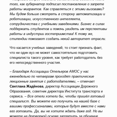
того, как губернатор подписал постановление о запрете
работы мигрантов. Как справляться с этими вызовами?
Мы будем больше смотреть в сторону автоматизации и
роботизации, искусственного интеллекта,
сотрудничества с учебными заведениями. Бизнес в силах
поддержать студентов и помочь увидеть им перспективы
работы в индустрии гостеприимства! К тому же,
стипендии помогают создать некий авторитет отрасли.
Что касается учебных заведений, то стоит признать факт,
что ни один вуз не может самостоятельно подготовить
специалиста такого уровня, как требует работодатель без
его непосредственного участия.
– Благодаря Ассоциации Отельеров АМОС у нас
еженедельно по четвергам проходят практические
лекционные занятия с работодателями
,
–
отмечает
Светлана Жадёнова
, директор Ассоциации Дорожного
Образования, советник директора Института транспорта и
сервиса. –
Все отели хотели бы, чтобы пришёл готовый
специалист. Вы можете его получить на нашей базе с
вашими профессионалами, которые будут вместе с нами
его готовить. Да, вы не хотите ждать даже год. Но вы
можете на договорной основе заплатить за обучение