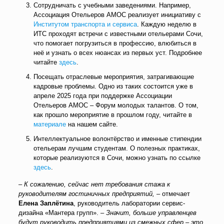
Сотрудничать с учебными заведениями. Например,
Ассоциация Отельеров АМОС реализует инициативу с
Институтом транспорта и сервиса
. Каждую неделю в
ИТС проходят встречи с известными отельерами Сочи,
что помогает погрузиться в профессию, влюбиться в
неё и узнать о всех нюансах из первых уст. Подробнее
читайте
здесь
.
Посещать отраслевые мероприятия, затрагивающие
кадровые проблемы. Одно из таких состоится уже в
апреле 2025 года при поддержке Ассоциации
Отельеров АМОС – Форум молодых талантов. О том,
как прошло мероприятие в прошлом году, читайте в
материале
на нашем сайте.
Интеллектуальное волонтёрство и именные стипендии
отельерам лучшим студентам. О полезных практиках,
которые реализуются в Сочи, можно узнать по ссылке
здесь
.
–
К сожалению, сейчас нет требования стажа к
руководителям гостиничных предприятий,
– отмечает
Елена Заплётина
,
руководитель лаборатории сервис-
дизайна «Мантера групп». –
Значит, больше управленцев
будут руководить предприятиями из смежных сфер – это