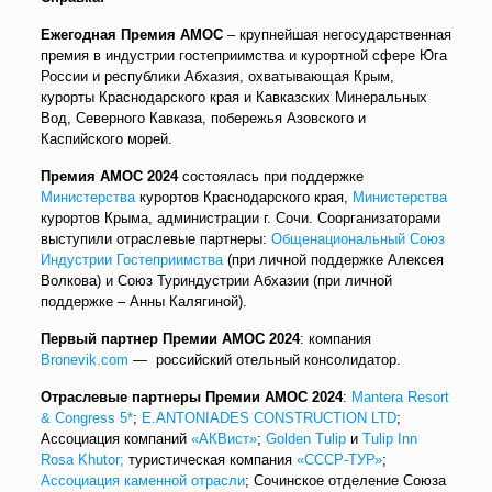
Ежегодная Премия АМОС
– крупнейшая негосударственная
премия в индустрии гостеприимства и курортной сфере Юга
России и республики Абхазия, охватывающая Крым,
курорты Краснодарского края и Кавказских Минеральных
Вод, Северного Кавказа, побережья Азовского и
Каспийского морей.
Премия АМОС 2024
состоялась при поддержке
Министерства
курортов Краснодарского края,
Министерства
курортов Крыма, администрации г. Сочи. Соорганизаторами
выступили отраслевые партнеры:
Общенациональный Союз
Индустрии Гостеприимства
(при личной поддержке Алексея
Волкова) и Союз Туриндустрии Абхазии (при личной
поддержке – Анны Калягиной).
Первый партнер
Премии АМОС 2024
: компания
Bronevik.com
— российский отельный консолидатор.
Отраслевые партнеры
Премии АМОС 2024
:
Mantera Resort
& Congress 5*
;
E.ANTONIADES CONSTRUCTION LTD
;
Ассоциация компаний
«АКВист»
;
Golden Tulip
и
Tulip Inn
Rosa Khutor;
туристическая компания
«СССР-ТУР»
;
Ассоциация каменной отрасли
; Сочинское отделение Союза