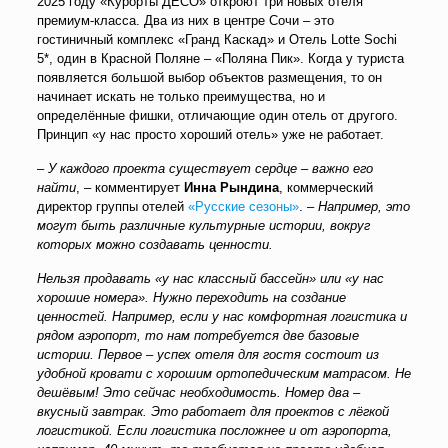
2025 году «Курорты ДЕСО» откроют три новых отеля
премиум-класса. Два из них в центре Сочи – это
гостиничный комплекс «Гранд Каскад» и Отель Lotte Sochi
5*, один в Красной Поляне – «Поляна Пик». Когда у туриста
появляется большой выбор объектов размещения, то он
начинает искать не только преимущества, но и
определённые фишки, отличающие один отель от другого.
Принцип «у нас просто хороший отель» уже не работает.
–
У каждого проекта существует сердце – важно его
найти
, – комментирует
Инна Рындина
, коммерческий
директор группы отелей
«Русские сезоны»
. –
Например, это
могут быть различные культурные истории, вокруг
которых можно создавать ценности.
Нельзя продавать «у нас классный бассейн» или «у нас
хорошие номера». Нужно переходить на создание
ценностей. Например, если у нас комфортная логистика и
рядом аэропорт, то нам потребуется две базовые
истории. Первое – успех отеля для гостя состоит из
удобной кровати с хорошим ортопедическим матрасом. Не
дешёвым! Это сейчас необходимость. Номер два –
вкусный завтрак. Это работает для проектов с лёгкой
логистикой. Если логистика посложнее и от аэропорта,