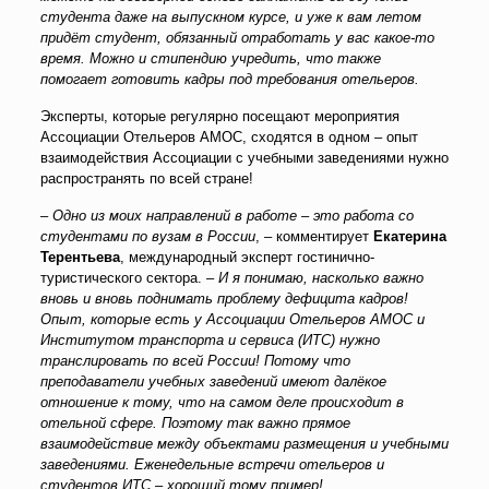
студента даже на выпускном курсе, и уже к вам летом
придёт студент, обязанный отработать у вас какое-то
время. Можно и стипендию учредить, что также
помогает готовить кадры под требования отельеров.
Эксперты, которые регулярно посещают мероприятия
Ассоциации Отельеров АМОС, сходятся в одном – опыт
взаимодействия Ассоциации с учебными заведениями нужно
распространять по всей стране!
–
Одно из моих направлений в работе – это работа со
студентами по вузам в России
, – комментирует
Екатерина
Терентьева
, международный эксперт гостинично-
туристического сектора. –
И я понимаю, насколько важно
вновь и вновь поднимать проблему дефицита кадров!
Опыт, которые есть у Ассоциации Отельеров АМОС и
Институтом транспорта и сервиса (ИТС) нужно
транслировать по всей России! Потому что
преподаватели учебных заведений имеют далёкое
отношение к тому, что на самом деле происходит в
отельной сфере. Поэтому так важно прямое
взаимодействие между объектами размещения и учебными
заведениями. Еженедельные встречи отельеров и
студентов ИТС – хороший тому пример!