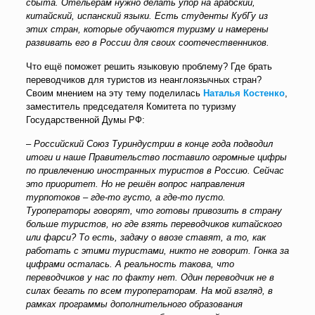
сбыта. Отельерам нужно делать упор на арабский,
китайский, испанский языки. Есть студенты КубГу из
этих стран, которые обучаются туризму и намерены
развивать его в России для своих соотечественников.
Что ещё поможет решить языковую проблему? Где брать
переводчиков для туристов из неанглоязычных стран?
Своим мнением на эту тему поделилась
Наталья Костенко
,
заместитель председателя Комитета по туризму
Государственной Думы РФ:
–
Российский Союз Туриндустрии в конце года подводил
итоги и наше Правительство поставило огромные цифры
по привлечению иностранных туристов в Россию. Сейчас
это приоритет. Но не решён вопрос направления
турпотоков – где-то густо, а где-то пусто.
Туроператоры говорят, что готовы привозить в страну
больше туристов, но где взять переводчиков китайского
или фарси? То есть, задачу о ввозе ставят, а то, как
работать с этими туристами, никто не говорит. Гонка за
цифрами осталась. А реальность такова, что
переводчиков у нас по факту нет. Один переводчик не в
силах бегать по всем туроператорам. На мой взгляд, в
рамках программы дополнительного образования