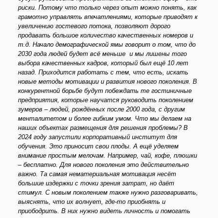
риски. Потому что только через опыт можно понять, как
грамотно управлять впечатлениями, которые приводят к
увеличению гостевого потока, позволяют дорого
продавать большое количество качественных номеров и
т.д. Начало демографической ямы говорит о том, что до
2030 года людей будет всё меньше и мы лишены того
выбора качественных кадров, который был ещё 10 лет
назад. Приходится работать с тем, что есть, искать
новые методы мотивации и развития нового поколения. В
конкурентной борьбе будут побеждать те гостиничные
предприятия, которые научатся руководить поколением
зумеров – людей, рождённых после 2000 года, с другим
менталитетом и более гибким умом.
Что мы делаем на
наших объектах размещения для решения проблемы? В
2024 году запустили корпоративный институт для
обучения. Это приносит свои плоды. А ещё уделяем
внимание простым мелочам. Например, чай, кофе, плюшки
– бесплатно. Для нового поколения это действительно
важно. Та самая нематериальная мотивация несёт
большие издержки с точки зрения затрат, но даёт
стимул. С новым поколением также нужно разговаривать,
выяснять, что их волнует, где-то приобнять и
приободрить. В них нужно видеть личность и помогать