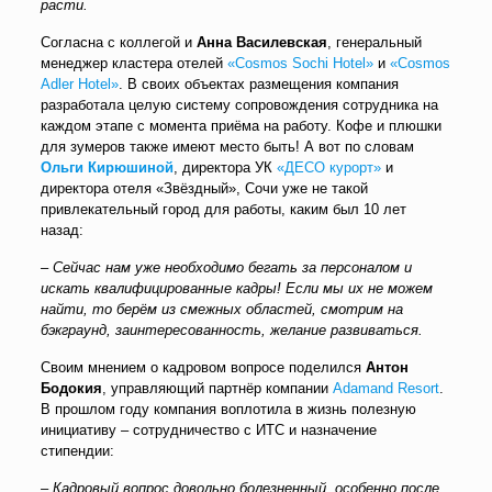
расти.
Согласна с коллегой и
Анна Василевская
, генеральный
менеджер кластера отелей
«Cosmos Sochi Hotel»
и
«Cosmos
Adler Hotel»
. В своих объектах размещения компания
разработала целую систему сопровождения сотрудника на
каждом этапе с момента приёма на работу. Кофе и плюшки
для зумеров также имеют место быть! А вот по словам
Ольги Кирюшиной
, директора УК
«ДЕСО курорт»
и
директора отеля «Звёздный», Сочи уже не такой
привлекательный город для работы, каким был 10 лет
назад:
–
Сейчас нам уже необходимо бегать за персоналом и
искать квалифицированные кадры! Если мы их не можем
найти, то берём из смежных областей, смотрим на
бэкграунд, заинтересованность, желание развиваться.
Своим мнением о кадровом вопросе поделился
Антон
Бодокия
, управляющий партнёр компании
Adamand Resort
.
В прошлом году компания воплотила в жизнь полезную
инициативу – сотрудничество с ИТС и назначение
стипендии:
– Кадровый вопрос довольно болезненный, особенно после