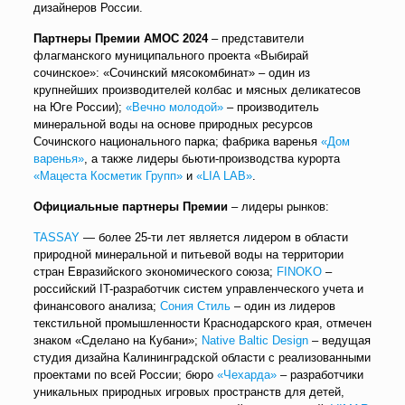
дизайнеров России.
Партнеры Премии АМОС 2024
– представители
флагманского муниципального проекта «Выбирай
сочинское»: «Сочинский мясокомбинат» – один из
крупнейших производителей колбас и мясных деликатесов
на Юге России);
«Вечно молодой»
– производитель
минеральной воды на основе природных ресурсов
Сочинского национального парка; фабрика варенья
«Дом
варенья»
, а также лидеры бьюти-производства курорта
«Мацеста Косметик Групп»
и
«LIA LAB»
.
Официальные партнеры Премии
– лидеры рынков:
TASSAY
— более 25-ти лет является лидером в области
природной минеральной и питьевой воды на территории
стран Евразийского экономического союза;
FINOKO
–
российский IT-разработчик систем управленческого учета и
финансового анализа;
Сония Стиль
– один из лидеров
текстильной промышленности Краснодарского края, отмечен
знаком «Сделано на Кубани»;
Native Baltic Design
– ведущая
студия дизайна Калининградской области с реализованными
проектами по всей России; бюро
«Чехарда»
– разработчики
уникальных природных игровых пространств для детей,