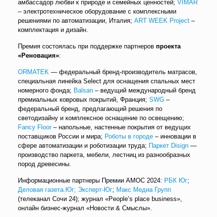
амбассадор любви к природе и семейных ценностей;
VIMAR
– электротехническое оборудование с комплексными
решениями по автоматизации, Италия;
ART WEEK Project
–
комплектация и дизайн.
Премия состоялась при поддержке партнеров
проекта
«Реновация»
:
ORMATEK
— федеральный бренд-производитель матрасов,
специальная линейка Select для оснащения спальных мест
номерного фонда;
Balsan
– ведущий международный бренд
премиальных ковровых покрытий, Франция;
SWG
–
федеральный бренд, предлагающий решения по
светодизайну и комплексное оснащение по освещению;
Fancy Floor
– напольные, настенные покрытия от ведущих
поставщиков России и мира;
Роботы в городе
– инновации в
сфере автоматизации и роботизации труда;
Паркет Disign
—
производство паркета, мебели, лестниц из разнообразных
пород древесины.
Информационные партнеры Премии АМОС 2024:
РБК Юг
;
Деловая газета.Юг;
Эксперт-Юг
;
Макс Медиа Групп
(телеканал Сочи 24); журнал «People’s place business»,
онлайн бизнес-журнал «Новости & Смыслы».