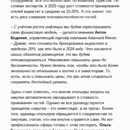
сотрудников. Всё это больно бьёт по кошельку туристов. По
словам экспертов, в 2025 году рост стоимости бронирования
отелей вырастет в среднем на 15-20%. А это значит, что
есть риск снижения платежеспособности гостей.
–
С учётом роста инфляции мы будем перестраивать
свою финансовую модель
, – делится мнением
Антон
Бодокия
, управляющий партнёр компании Adamand Resort.
–
Думаю, что стоимость бронирования вырастет в
пределах 20%, как это было в 2024 году. Что касается
наших объектов размещения, то мы будем
оптимизироваться. Невозможно повышать цены до
бесконечности. Нужно делать так, чтобы это было более
экологично по отношению к гостю и к инвесторам. То
есть, если и повышать цены, то при этом стараться
сохранять достойный уровень.
Здесь стоит отметить, что многие отельеры затраты на
закупки автоматически закладывают в стоимость
проживания гостей. Однако не все руководствуются
принципом «закупка – это инвестиция, а не трата». Более
того, единицы отельеров обращаются к специалистам по
закупкам, считая, что они вполне справятся сами. Но вот
профессионалы сферы готовы с этим поспорить.
Ольга