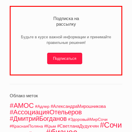
Подписка на
рассылку
Будьте в курсе важной информации и принимайте
правильные решения!
Подписаться
Облако меток
#АМОС
#АлександраМирошникова
#Адлер
#АссоциацияОтельеров
#ДмитрийБогданов
#ЗдоровыйМирСочи
#Сочи
#СветланаДудукчян
#КраснаяПоляна
#Крым