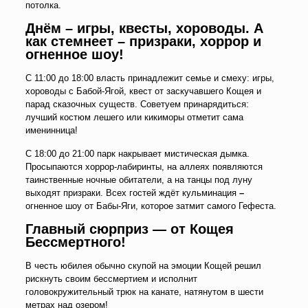
потолка.
Днём – игры, квесты, хороводы. А
как стемнеет – призраки, хоррор и
огненное шоу!
С 11:00 до 18:00 власть принадлежит семье и смеху: игры,
хороводы с Бабой-Ягой, квест от заскучавшего Кощея и
парад сказочных существ. Советуем принарядиться:
лучший костюм лешего или кикиморы отметит сама
именинница!
С 18:00 до 21:00 парк накрывает мистическая дымка.
Просыпаются хоррор-лабиринты, на аллеях появляются
таинственные ночные обитатели, а на танцы под луну
выходят призраки. Всех гостей ждёт кульминация
–
огненное шоу от Бабы-Яги, которое затмит самого Гефеста.
Главный сюрприз — от Кощея
Бессмертного!
В честь юбилея обычно скупой на эмоции Кощей решил
рискнуть своим бессмертием и исполнит
головокружительный трюк на канате, натянутом в шести
метрах над озером!