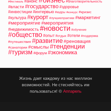
#бизнес
#анонс
#благотворительность
#Фестиваль
#государство
#власти
#здоровье
#интервью
#инвестиции
#кризис
#кадры
#конкурс
#курорт
#маркетинг
#культура
#лучшиепрактики
#мероприятие
#мероприятия
#новости
#недвижимость
#обучение
#общество
#опыт
#отели
#отдых
#поддержка
#развитие
#реновация
#путешествия
#тенденции
#смыслы
#санатории
#туризм
#экономика
#форум
Жизнь дает каждому из нас миллион
возможностей. Не стесняйтесь им
пользоваться! ©
Аппарель