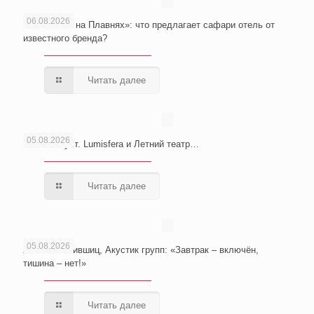
06.08.2026
«Abrau Club на Плавнях»: что предлагает сафари отель от
известного бренда?
Читать далее
05.08.2026
Сочи. Август. Lumisfera и Летний театр…
Читать далее
05.08.2026
Анатолий Лившиц, Акустик групп: «Завтрак – включён,
тишина – нет!»
Читать далее