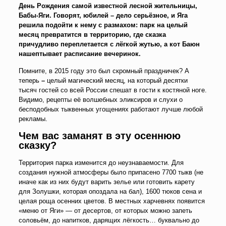
День Рождения самой известной лесной жительницы,
Бабы-Яги. Говорят, юбилей – дело серьёзное, и Яга
решила подойти к нему с размахом: парк на целый
месяц превратится в территорию, где сказка
причудливо переплетается с лёгкой жутью, а кот Баюн
нашептывает расписание вечеринок.
Помните, в 2015 году это был скромный праздничек? А
теперь
–
целый магический месяц, на который десятки
тысяч гостей со всей России спешат в гости к костяной ноге.
Видимо, рецепты её волшебных эликсиров и слухи о
бесподобных тыквенных угощениях работают лучше любой
рекламы.
Чем вас заманят в эту осеннюю
сказку?
Территория парка изменится до неузнаваемости. Для
создания нужной атмосферы было припасено 7700 тыкв (не
иначе как из них будут варить зелье или готовить карету
для Золушки, которая опоздала на бал), 1600 тюков сена и
целая роща осенних цветов. В местных харчевнях появится
«меню от Яги» — от десертов, от которых можно запеть
соловьём, до напитков, дарящих лёгкость… буквально до