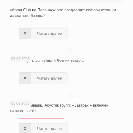
«Abrau Club на Плавнях»: что предлагает сафари отель от
известного бренда?
Читать далее
05.08.2026
Сочи. Август. Lumisfera и Летний театр…
Читать далее
05.08.2026
Анатолий Лившиц, Акустик групп: «Завтрак – включён,
тишина – нет!»
Читать далее