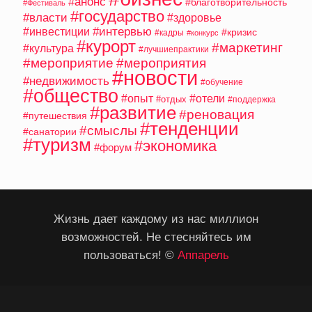
#анонс
#благотворительность
#Фестиваль
#государство
#власти
#здоровье
#интервью
#инвестиции
#кризис
#кадры
#конкурс
#курорт
#маркетинг
#культура
#лучшиепрактики
#мероприятие
#мероприятия
#новости
#недвижимость
#обучение
#общество
#опыт
#отели
#отдых
#поддержка
#развитие
#реновация
#путешествия
#тенденции
#смыслы
#санатории
#туризм
#экономика
#форум
Жизнь дает каждому из нас миллион
возможностей. Не стесняйтесь им
пользоваться! ©
Аппарель