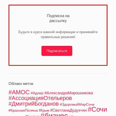
Подписка на
рассылку
Будьте в курсе важной информации и принимайте
правильные решения!
Подписаться
Облако меток
#АМОС
#АлександраМирошникова
#Адлер
#АссоциацияОтельеров
#ДмитрийБогданов
#ЗдоровыйМирСочи
#Сочи
#СветланаДудукчян
#КраснаяПоляна
#Крым
#бизнес