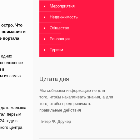
Мероприятия
Недвижимость
 остро. Что
Общество
м внимания и
е портала
Реновация
Туризм
 одних
стоположение…
я в
им из самых
Цитата дня
Мы собираем информацию не для
того, чтобы накапливать знания, а для
того, чтобы предпринимать
отдать малыша
правильные действия
стал первым
24 году в
Питер Ф. Друкер
кого центра