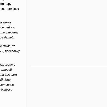
стя пару
лось, ребёнок
оженная
 детей на
 что уверены
ие детей!
 с момента
чь, поскольку
дном месте
я второй
ё на высшем
ий. Мне
постоянно
 девочки