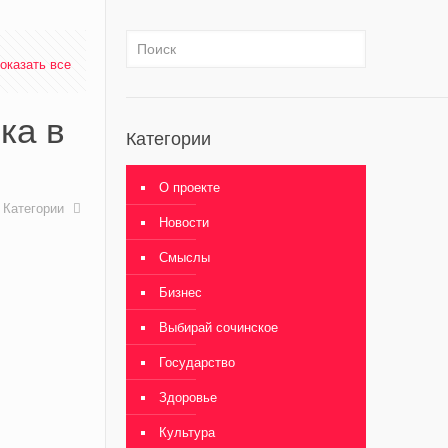
оказать все
ка в
Категории
О проекте
Категории
Новости
Смыслы
Бизнес
Выбирай сочинское
Государство
Здоровье
Культура