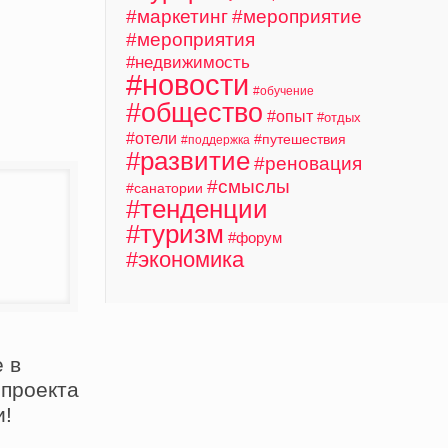
#маркетинг
#мероприятие
#мероприятия
#недвижимость
#новости
#обучение
#общество
#опыт
#отдых
#отели
#путешествия
#поддержка
#развитие
#реновация
#смыслы
#санатории
#тенденции
#туризм
#форум
#экономика
 в
 проекта
и!