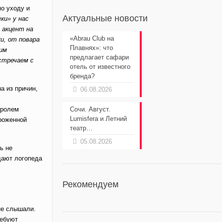
по уходу и
Актуальные новости
ки» у нас
 акцент на
«Abrau Club на
и, от повара
Плавнях»: что
оим
предлагает сафари
стречаем с
отель от известного
бренда?
а из причин,
06.08.2026
тролем
Сочи. Август.
Lumisfera и Летний
ороженной
театр…
05.08.2026
ь не
щают логопеда
Рекомендуем
не слышали.
ребуют