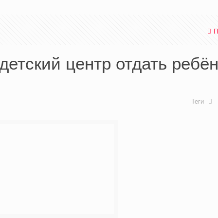
П
детский центр отдать ребён
Теги