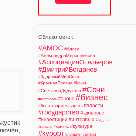
Облако меток
#АМОС
#Адлер
#АлександраМирошникова
#АссоциацияОтельеров
#ДмитрийБогданов
#ЗдоровыйМирСочи
#КраснаяПоляна
#Крым
#Сочи
#СветланаДудукчян
#бизнес
#анонс
#Фестиваль
#власти
#благотворительность
#государство
#здоровье
#интервью
#инвестиции
#кадры
кустик
#культура
#кризис
#конкурс
ключён,
#курорт
#лучшиепрактики