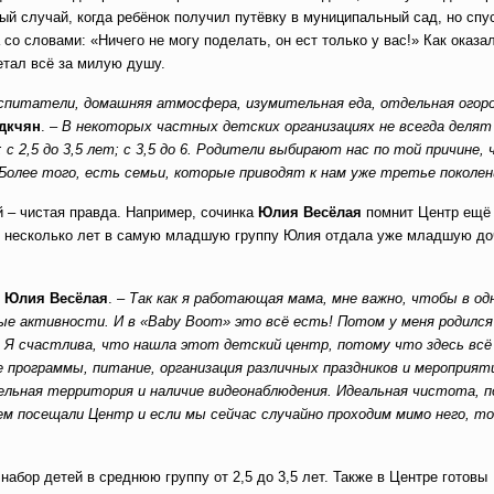
ый случай, когда ребёнок получил путёвку в муниципальный сад, но спу
о словами: «Ничего не могу поделать, он ест только у вас!» Как оказа
летал всё за милую душу.
спитатели, домашняя атмосфера, изумительная еда, отдельная огор
дкчян
. –
В некоторых частных детских организациях не всегда делят
; с 2,5 до 3,5 лет; с 3,5 до 6. Родители выбирают нас по той причине,
Более того, есть семьи, которые приводят к нам уже третье поколен
й – чистая правда. Например, сочинка
Юлия Весёлая
помнит Центр ещё
тя несколько лет в самую младшую группу Юлия отдала уже младшую до
т
Юлия Весёлая
. –
Так как я работающая мама, мне важно, чтобы в о
ые активности. И в «Baby Boom» это всё есть! Потом у меня родилс
од! Я счастлива, что нашла этот детский центр, потому что здесь вс
 программы, питание, организация различных праздников и мероприят
льная территория и наличие видеонаблюдения. Идеальная чистота, 
м посещали Центр и если мы сейчас случайно проходим мимо него, то
абор детей в среднюю группу от 2,5 до 3,5 лет. Также в Центре готовы