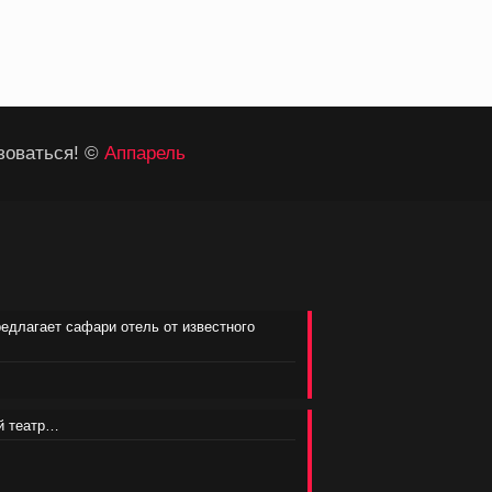
зоваться! ©
Аппарель
редлагает сафари отель от известного
ий театр…