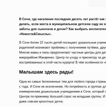
В Сочи, где население последние десять лет растёт ка
делать, если места в муниципальном детском саду не 
заботы для сыночков и дочек? Как выбрать воспитател
«Новости&Смыслы».
В Сочи более 22 тысяч детей посещают дошкольные учреж
родителей возникают проблемы с получением путёвки, дру
Многие мамы и папы предпочитают частные центры для дет
микрорайоне Макаренко. Центр по уходу и присмотру за д
востребованных в этой части курорта! В чём особенности
Малышам здесь рады!
Одна из самых болезненных тем для любого города стран
с года. И Сочи не исключение. Но потребность в группах 
коммерческим дошкольным учреждением в Сочи, который пр
Центре по-прежнему большой спрос на младшие группы. И 
даже совсем крохотных деток.