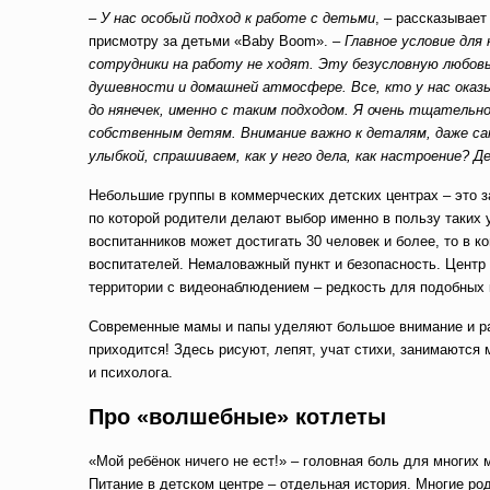
–
У нас особый подход к работе с детьми
, – рассказывае
присмотру за детьми «Baby Boom».
– Главное условие для
сотрудники на работу не ходят. Эту безусловную любовь
душевности и домашней атмосфере. Все, кто у нас оказыв
до нянечек, именно с таким подходом. Я очень тщательн
собственным детям. Внимание важно к деталям, даже са
улыбкой, спрашиваем, как у него дела, как настроение
Небольшие группы в коммерческих детских центрах – это з
по которой родители делают выбор именно в пользу таких 
воспитанников может достигать 30 человек и более, то в 
воспитателей. Немаловажный пункт и безопасность. Центр 
территории с видеонаблюдением – редкость для подобных
Современные мамы и папы уделяют большое внимание и р
приходится! Здесь рисуют, лепят, учат стихи, занимаются
и психолога.
Про «волшебные» котлеты
«Мой ребёнок ничего не ест!» – головная боль для многих
Питание в детском центре – отдельная история. Многие ро