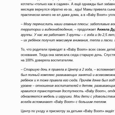
котлеты «только как в садике». А ещё однажды был забавн
месяцев вернулся обратно из-за…еды! Мамы привела сына с
практически ничего не ел даже дома, а в «Baby Boom» уп
–
Могу перечислить наши главные плюсы: заботливые во
территории и видеонаблюдение, –
продолжает
Анжела Ду
группы. У нас же работает 3 группы – с года и до 2,5 лет
– их ребёнок получит максимум внимания, тепла и ласки.
То, что родители приводят в «Baby Boom» всех своих дете
основания. Тогда она записала сюда старшую дочь. Спус
на 100% доверяла воспитателям.
–
Старшую дочь я привела в Центр в 2 года
, – вспоминае
был полный комплекс развивающих занятий и всевозможн
ребёнок и я тоже привела его сюда. Причём дочке был г
уровне – отношение воспитателей к детям, развивающие
нравится транспортная доступность «Baby Boom», отде
обновляются мебель и игрушки. Мои дети с удовольствие
всегда вспоминают «Baby Boom» с большим теплом.
Центр по уходу и присмотру за детьми «Baby Boom» ведёт н