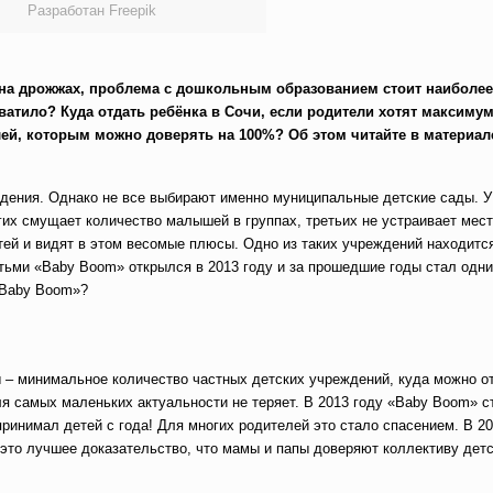
Разработан Freepik
к на дрожжах, проблема с дошкольным образованием стоит наиболее
хватило? Куда отдать ребёнка в Сочи, если родители хотят максиму
ей, которым можно доверять на 100%? Об этом читайте в материал
дения. Однако не все выбирают именно муниципальные детские сады. У
гих смущает количество малышей в группах, третьих не устраивает ме
ей и видят в этом весомые плюсы. Одно из таких учреждений находитс
етьми «Baby Boom» открылся в 2013 году и за прошедшие годы стал одн
 «Baby Boom»?
ы – минимальное количество частных детских учреждений, куда можно 
для самых маленьких актуальности не теряет. В 2013 году «Baby Boom» 
инимал детей с года! Для многих родителей это стало спасением. В 20
это лучшее доказательство, что мамы и папы доверяют коллективу детс