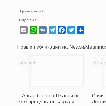
Просмотров:
685
Поделиться:
Email
WhatsApp
VK
Telegram
Facebook
Twitter
Отпра
Новые публикации на News&Meaning
06.08.2026
05.08.20
«Abrau Club на Плавнях»:
Сочи. 
что предлагает сафари
Летни