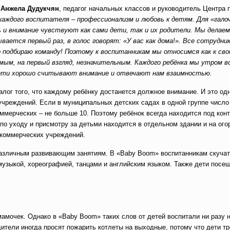
т
Анжела Дудукчян
, педагог начальных классов и руководитель Центра 
 каждого воспитателя – профессионализм и любовь к детям. Для «галоч
 и внимание чувствуют как сами дети, так и их родители. Мы делаем
ается первый раз, в голос говорят: «У вас как дома!». Все сотрудник
о подбираю команду! Поэтому к воспитанникам мы относимся как к св
мым, на первый взгляд, незначительным. Каждого ребёнка мы утром в
? Дети хорошо считывают внимание и отвечают нам взаимностью.
алог того, что каждому ребёнку достанется должное внимание. И это одн
учреждений. Если в муниципальных детских садах в одной группе число
коммерческих – не больше 10. Поэтому ребёнок всегда находится под кон
по уходу и присмотру за детьми находится в отдельном здании и на ог
 коммерческих учреждений.
азличным развивающим занятиям. В «Baby Boom» воспитанникам скучат
 музыкой, хореографией, танцами и английским языком. Также дети посе
 мамочек. Однако в «Baby Boom» таких слов от детей воспитали ни разу 
дители иногда просят пожарить котлеты на выходные, потому что дети т