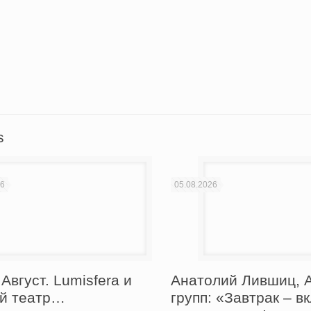
вить
s
26
05.08.2026
Август. Lumisfera и
Анатолий Лившиц, А
й театр…
групп: «Завтрак – в