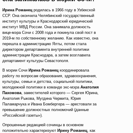
Ирина Романец
родилась в 1966 году в Узбекской
ССР. Она окончила Челябинский государственный
институт культуры и Краснодарский юридический
институт МВД России. Она занимала должность
вице-мэра Сочи с 2008 года и покинула свой пост в
2019-м по собственному желанию. Как известно, она
перешла в администрацию Ялты, потом стала
директором департамента внутренней политики
администрации Краснодара, а затем возглавила
департамент культуры Севастополя.
В мэрии Сочи
Ирина Романец
координировала
работу по вопросам образования, здравоохранения,
культуры, семьи и детства, социальной политики,
молодежной политики в команде экс-мэра
Анатолия
Пахомова
, заместителей которого — Сергея Юрина,
Анатолия Рыкова, Мугдина Чермита, Юрия
Паламарчука и Ивана Бомбергера — арестовали за
превышение должностных полномочий (данные
«Российской газеты»).
Опрошенные редакцией сочинцы в основном
положительно характеризуют
Ирину Романец
, как