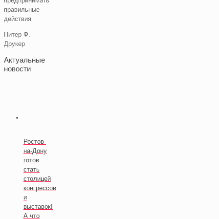
предпринимать
правильные
действия
Питер Ф.
Друкер
Актуальные
новости
Ростов-
на-Дону
готов
стать
столицей
конгрессов
и
выставок!
А что