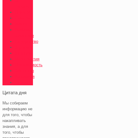
О
проекте
Новости
Смыслы
Бизнес
Выбирай
сочинское
Государство
Здоровье
Культура
Мероприятия
Недвижимость
Общество
Реновация
Туризм
Цитата дня
Мы собираем
информацию не
для того, чтобы
накапливать
знания, а для
того, чтобы