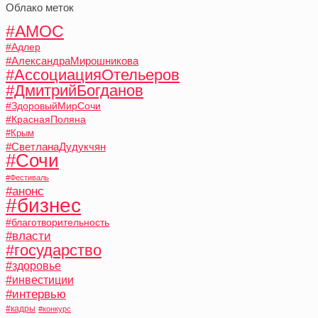
Облако меток
#АМОС
#Адлер
#АлександраМирошникова
#АссоциацияОтельеров
#ДмитрийБогданов
#ЗдоровыйМирСочи
#КраснаяПоляна
#Крым
#СветланаДудукчян
#Сочи
#Фестиваль
#анонс
#бизнес
#благотворительность
#власти
#государство
#здоровье
#инвестиции
#интервью
#кадры
#конкурс