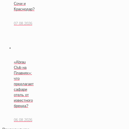
Сочи и
Краснодар?
07.08.2026
«Abrau
Club на
Плавнях»:
что
предлагает
сафари
отель от
известного
бренда?
06.08.2026