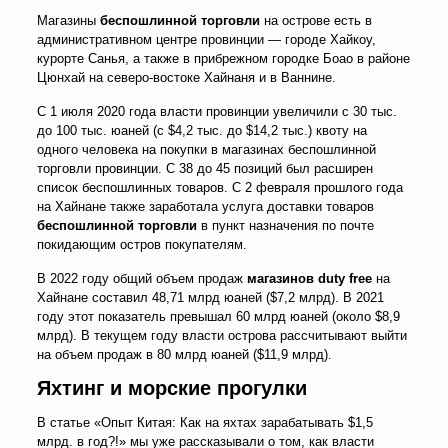
Магазины
беспошлинной торговли
на острове есть в
административном центре провинции — городе Хайкоу,
курорте Санья, а также в прибрежном городке Боао в районе
Цюнхай на северо-востоке Хайнаня и в Ваннине.
С 1 июля 2020 года власти провинции увеличили с 30 тыс.
до 100 тыс. юаней (с $4,2 тыс. до $14,2 тыс.) квоту на
одного человека на покупки в магазинах беспошлинной
торговли провинции. С 38 до 45 позиций был расширен
список беспошлинных товаров. С 2 февраля прошлого года
на Хайнане также заработала услуга доставки товаров
беспошлинной торговли
в пункт назначения по почте
покидающим остров покупателям.
В 2022 году общий объем продаж
магазинов duty free
на
Хайнане составил 48,71 млрд юаней ($7,2 млрд). В 2021
году этот показатель превышал 60 млрд юаней (около $8,9
млрд). В текущем году власти острова рассчитывают выйти
на объем продаж в 80 млрд юаней ($11,9 млрд).
Яхтинг и морские прогулки
В статье «Опыт Китая: Как на яхтах зарабатывать $1,5
млрд. в год?!» мы уже рассказывали о том, как власти