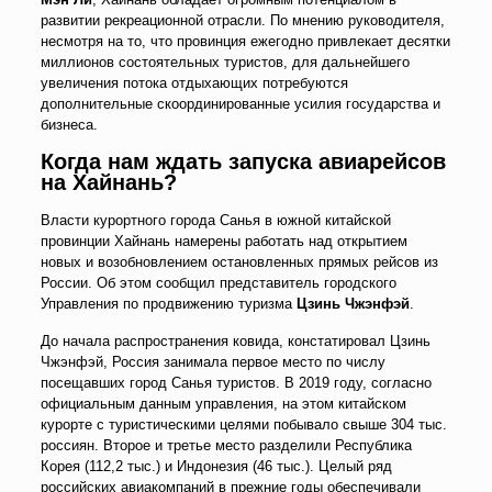
развитии рекреационной отрасли. По мнению руководителя,
несмотря на то, что провинция ежегодно привлекает десятки
миллионов состоятельных туристов, для дальнейшего
увеличения потока отдыхающих потребуются
дополнительные скоординированные усилия государства и
бизнеса.
Когда нам ждать запуска авиарейсов
на Хайнань?
Власти курортного города Санья в южной китайской
провинции Хайнань намерены работать над открытием
новых и возобновлением остановленных прямых рейсов из
России. Об этом сообщил представитель городского
Управления по продвижению туризма
Цзинь Чжэнфэй
.
До начала распространения ковида, констатировал Цзинь
Чжэнфэй, Россия занимала первое место по числу
посещавших город Санья туристов. В 2019 году, согласно
официальным данным управления, на этом китайском
курорте с туристическими целями побывало свыше 304 тыс.
россиян. Второе и третье место разделили Республика
Корея (112,2 тыс.) и Индонезия (46 тыс.). Целый ряд
российских авиакомпаний в прежние годы обеспечивали