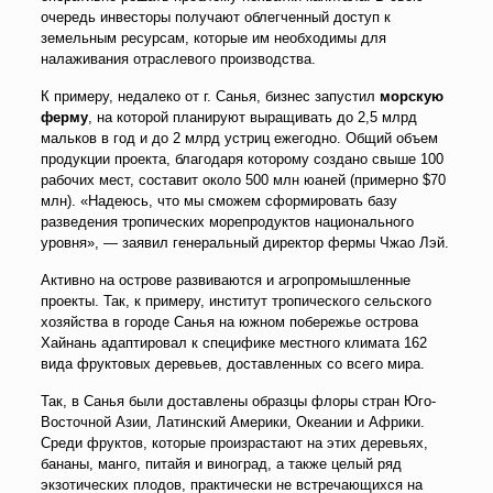
очередь инвесторы получают облегченный доступ к
земельным ресурсам, которые им необходимы для
налаживания отраслевого производства.
К примеру, недалеко от г. Санья, бизнес запустил
морскую
ферму
, на которой планируют выращивать до 2,5 млрд
мальков в год и до 2 млрд устриц ежегодно. Общий объем
продукции проекта, благодаря которому создано свыше 100
рабочих мест, составит около 500 млн юаней (примерно $70
млн). «Надеюсь, что мы сможем сформировать базу
разведения тропических морепродуктов национального
уровня», — заявил генеральный директор фермы Чжао Лэй.
Активно на острове развиваются и агропромышленные
проекты. Так, к примеру, институт тропического сельского
хозяйства в городе Санья на южном побережье острова
Хайнань адаптировал к специфике местного климата 162
вида фруктовых деревьев, доставленных со всего мира.
Так, в Санья были доставлены образцы флоры стран Юго-
Восточной Азии, Латинский Америки, Океании и Африки.
Среди фруктов, которые произрастают на этих деревьях,
бананы, манго, питайя и виноград, а также целый ряд
экзотических плодов, практически не встречающихся на