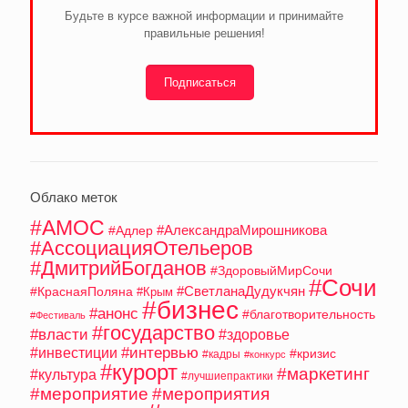
Будьте в курсе важной информации и принимайте
правильные решения!
Подписаться
Облако меток
#АМОС
#АлександраМирошникова
#Адлер
#АссоциацияОтельеров
#ДмитрийБогданов
#ЗдоровыйМирСочи
#Сочи
#СветланаДудукчян
#КраснаяПоляна
#Крым
#бизнес
#анонс
#благотворительность
#Фестиваль
#государство
#власти
#здоровье
#интервью
#инвестиции
#кризис
#кадры
#конкурс
#курорт
#маркетинг
#культура
#лучшиепрактики
#мероприятие
#мероприятия