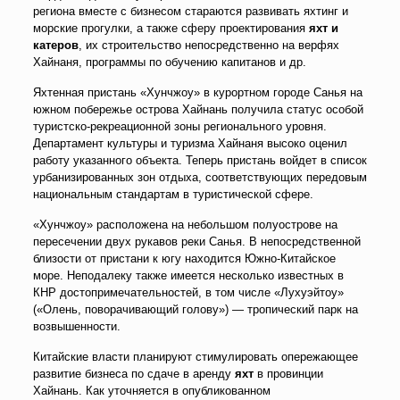
региона вместе с бизнесом стараются развивать яхтинг и
морские прогулки, а также сферу проектирования
яхт и
катеров
, их строительство непосредственно на верфях
Хайнаня, программы по обучению капитанов и др.
Яхтенная пристань «Хунчжоу» в курортном городе Санья на
южном побережье острова Хайнань получила статус особой
туристско-рекреационной зоны регионального уровня.
Департамент культуры и туризма Хайнаня высоко оценил
работу указанного объекта. Теперь пристань войдет в список
урбанизированных зон отдыха, соответствующих передовым
национальным стандартам в туристической сфере.
«Хунчжоу» расположена на небольшом полуострове на
пересечении двух рукавов реки Санья. В непосредственной
близости от пристани к югу находится Южно-Китайское
море. Неподалеку также имеется несколько известных в
КНР достопримечательностей, в том числе «Лухуэйтоу»
(«Олень, поворачивающий голову») — тропический парк на
возвышенности.
Китайские власти планируют стимулировать опережающее
развитие бизнеса по сдаче в аренду
яхт
в провинции
Хайнань. Как уточняется в опубликованном