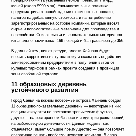
предприятиями за указанный период превысил 7 млрд
юаней (около $990 млн). Упомянутая выше политика
предусматривает освобождение от импортных пошлин,
налогов на добавленную стоимость и на потребление
зарегистрированных на острове компаний, которые ввозят
сырье и вспомогательные материалы для производства и
переработки. Список сырья и вспомогательных материалов
изначально насчитывал 169 позиций и был расширен до 356.
В дальнейшем, пишет ресурс, власти Хайнаня будут
вносить коррективы в эту политику и оказывать содействие
заинтересованным предприятиям в получении выгод от
нулевых тарифов в рамках проекта создания в провинции
зоны свободной торговли.
11 образцовых деревень
устойчивого развития
Город Санья на южном побережье острова Хайнань создал
11 образцово-показательных деревень — некоторые из них
специализируются на поставках тропических фруктов,
другие — на ресторанном бизнесе и индустрии развлечений,
на рыболовецкой деятельности. Данная модель, как
отмечается, имеет большое преимущество — она позволяет
оперативно решать проблему нехватки капитала. В свою