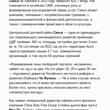
Санья
на Хайнане в 2023 году превысит $14,7 млрд. Как
отмечается в китайских СМИ, ключевую роль в
формировании высокоразвитой сферы услуг Санья играют
компании, связанные с потребительским туризмом, с
внешнеэкономической и финансовой деятельностью, а
также с коммерческими проектами в области культуры.
Центральный деловой район
Санья
— одна из одиннадцати
зон опережающего инновационного развития провинции.
ЦДР занимает 442 га, площадь застройки достигает 5 млн
кв. м. По состоянию на 2021 год на его территории было
зарегистрировано свыше 4,7 тыс. коммерческих
организаций, в том числе 56 крупных компаний.
«Формирование зоны свободной торговли, несомненно,
займет не год и не два. На это уйдет 10, 20 и даже 30 лет,
— подчеркнул директор Китайского института реформ и
развития (Хайнань)
Чи Фулинь
. — Ни в коем случае нельзя
рассматривать это в качестве краткосрочного проекта.
Более того, нужно пресекать попытки извлечь из него
сиюминутную выгоду».
Как заявил генеральный директор хайнаньского филиала
компании China Duty Free Group («Чайна дьюти-фри груп»)
Мэн Ли
, Хайнань обладает огромным потенциалом в