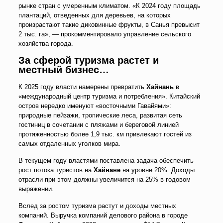
рынке стран с умеренным климатом. «К 2024 году площадь
плантаций, отведенных для деревьев, на которых
произрастают такие диковинные фрукты, в Санья превысит
2 тыс. га», — прокомментировало управление сельского
хозяйства города.
За сферой туризма растет и
местный бизнес…
К 2025 году власти намерены превратить
Хайнань
в
«международный центр туризма и потребления». Китайский
остров нередко именуют «восточными Гавайями»:
природные пейзажи, тропические леса, развитая сеть
гостиниц в сочетании с пляжами и береговой линией
протяженностью более 1,9 тыс. км привлекают гостей из
самых отдаленных уголков мира.
В текущем году властями поставлена задача обеспечить
рост потока туристов на
Хайнане
на уровне 20%. Доходы
отрасли при этом должны увеличится на 25% в годовом
выражении.
Вслед за ростом туризма растут и доходы местных
компаний. Выручка компаний делового района в городе