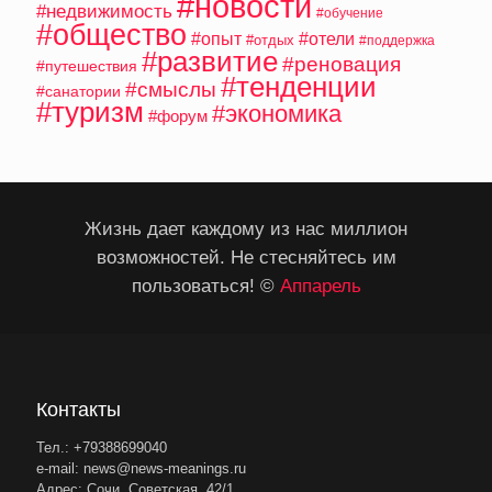
#новости
#недвижимость
#обучение
#общество
#опыт
#отели
#отдых
#поддержка
#развитие
#реновация
#путешествия
#тенденции
#смыслы
#санатории
#туризм
#экономика
#форум
Жизнь дает каждому из нас миллион
возможностей. Не стесняйтесь им
пользоваться! ©
Аппарель
Контакты
Тел.: +79388699040
e-mail: news@news-meanings.ru
Адрес: Сочи, Советская, 42/1