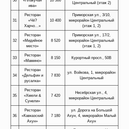
30
«Плакучая
10 500
Центральный (этаж 2)
ива»
Ресторан
Приморская ул., 3/10,
31
«Чё?
10 400
микрорайон Центральный
Харчо…»
(этаж 1, 2)
Ресторан
Приморская ул., 17/2,
32
«Мидийное
8 520
микрорайон Центральный
место»
(этаж 1, 2)
Ресторан
33
8 150
Курортный просп., 50В
«Мамино»
Ресторан
ул. Войкова, 1, микрорайон
34
«Дельфин и
7 830
Центральный
русалка»
Ресторан
Несебрская ул., 4,
35
«Хмели &
7 420
микрорайон Центральный
Сунели»
Ресторан
ул. Дорога на Большой
36
«Кавказский
7 180
Ахун, 4, микрорайон Малый
Ахун»
Ахун