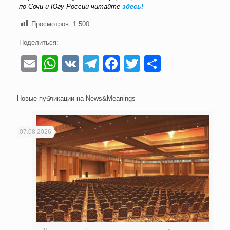
по Сочи и Югу России читайте
здесь!
Просмотров:
1 500
Поделиться:
Email
WhatsApp
VK
Telegram
Facebook
Twitter
Отправи
Новые публикации на News&Meanings
07.08.2026