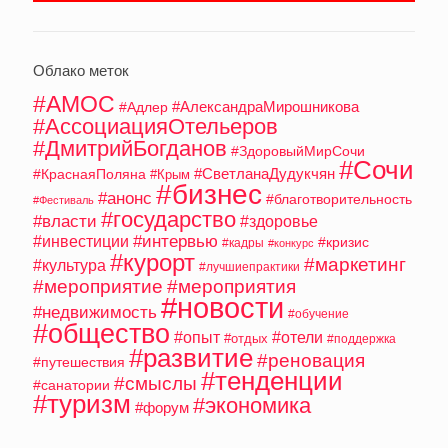
Облако меток
#АМОС
#АлександраМирошникова
#Адлер
#АссоциацияОтельеров
#ДмитрийБогданов
#ЗдоровыйМирСочи
#Сочи
#СветланаДудукчян
#КраснаяПоляна
#Крым
#бизнес
#анонс
#благотворительность
#Фестиваль
#государство
#власти
#здоровье
#интервью
#инвестиции
#кризис
#кадры
#конкурс
#курорт
#маркетинг
#культура
#лучшиепрактики
#мероприятие
#мероприятия
#новости
#недвижимость
#обучение
#общество
#опыт
#отели
#отдых
#поддержка
#развитие
#реновация
#путешествия
#тенденции
#смыслы
#санатории
#туризм
#экономика
#форум