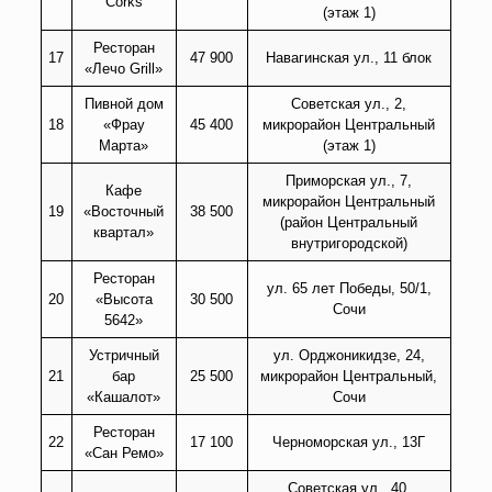
Corks
(этаж 1)
Ресторан
17
47 900
Навагинская ул., 11 блок
«Лечо Grill»
Пивной дом
Советская ул., 2,
18
«Фрау
45 400
микрорайон Центральный
Марта»
(этаж 1)
Приморская ул., 7,
Кафе
микрорайон Центральный
19
«Восточный
38 500
(район Центральный
квартал»
внутригородской)
Ресторан
ул. 65 лет Победы, 50/1,
20
«Высота
30 500
Сочи
5642»
Устричный
ул. Орджоникидзе, 24,
21
бар
25 500
микрорайон Центральный,
«Кашалот»
Сочи
Ресторан
22
17 100
Черноморская ул., 13Г
«Сан Ремо»
Советская ул., 40,