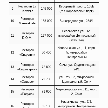
Ресторан La
Курортный просп., 105Б
9
145 000
Terrazza
(ЖК Королевский парк)
Ресторан
10
138 000
Виноградная ул., 284/1
Mamai-Cale
Несебрская ул., 1А,
Ресторан
11
127 000
микрорайон Центральный
D.O.M.
(этаж 1-4)
Навагинская ул., 11, корп.
Ресторан
12
80 400
5, микрорайон
«Сицилия»
Центральный
Ресторан
г. Сочи, ул. Орджоникидзе,
13
72 800
«Сыроварня»
24/1
Ресторан
ул. Роз, 52, микрорайон
14
72 700
«Оливье»
Центральный, Сочи
Ресторан
Черноморская ул., 11, корп.
15
71 600
«Паруса»
2, Сочи
Навагинская ул., 7/3,
Ресторан
16
65 100
микрорайон Центральный