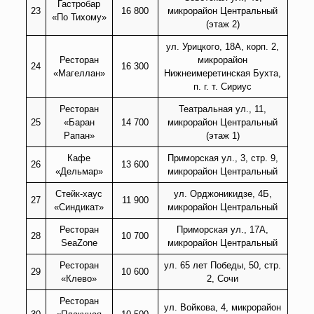
Гастробар
23
16 800
микрорайон Центральный
«По Тихому»
(этаж 2)
ул. Урицкого, 18А, корп. 2,
Ресторан
микрорайон
24
16 300
«Магеллан»
Нижнеимеретинская Бухта,
п. г. т. Сириус
Ресторан
Театральная ул., 11,
25
«Баран
14 700
микрорайон Центральный
Рапан»
(этаж 1)
Кафе
Приморская ул., 3, стр. 9,
26
13 600
«Дельмар»
микрорайон Центральный
Стейк-хаус
ул. Орджоникидзе, 4Б,
27
11 900
«Синдикат»
микрорайон Центральный
Ресторан
Приморская ул., 17А,
28
10 700
SeaZone
микрорайон Центральный
Ресторан
ул. 65 лет Победы, 50, стр.
29
10 600
«Клево»
2, Сочи
Ресторан
ул. Войкова, 4, микрорайон