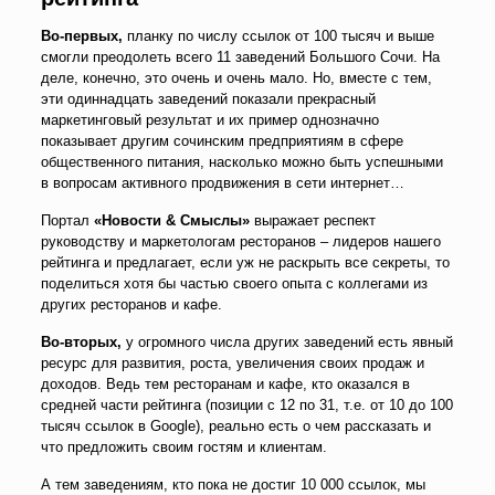
Во-первых,
планку по числу ссылок от 100 тысяч и выше
смогли преодолеть всего 11 заведений Большого Сочи. На
деле, конечно, это очень и очень мало. Но, вместе с тем,
эти одиннадцать заведений показали прекрасный
маркетинговый результат и их пример однозначно
показывает другим сочинским предприятиям в сфере
общественного питания, насколько можно быть успешными
в вопросам активного продвижения в сети интернет…
Портал
«Новости & Смыслы»
выражает респект
руководству и маркетологам ресторанов – лидеров нашего
рейтинга и предлагает, если уж не раскрыть все секреты, то
поделиться хотя бы частью своего опыта с коллегами из
других ресторанов и кафе.
Во-вторых,
у огромного числа других заведений есть явный
ресурс для развития, роста, увеличения своих продаж и
доходов. Ведь тем ресторанам и кафе, кто оказался в
средней части рейтинга (позиции с 12 по 31, т.е. от 10 до 100
тысяч ссылок в Google), реально есть о чем рассказать и
что предложить своим гостям и клиентам.
А тем заведениям, кто пока не достиг 10 000 ссылок, мы