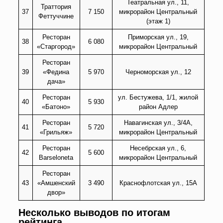
Театральная ул., 11,
Траттория
37
7 150
микрорайон Центральный
Феттуччине
(этаж 1)
Ресторан
Приморская ул., 19,
38
6 080
«Старгород»
микрорайон Центральный
Ресторан
39
«Федина
5 970
Черноморская ул., 12
дача»
Ресторан
ул. Бестужева, 1/1, жилой
40
5 930
«Батоно»
район Адлер
Ресторан
Навагинская ул., 3/4А,
41
5 720
«Грильяж»
микрорайон Центральный
Ресторан
Несебрская ул., 6,
42
5 600
Barseloneta
микрорайон Центральный
Ресторан
43
«Амшенский
3 490
Краснофлотская ул., 15А
двор»
Несколько выводов по итогам
рейтинга