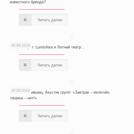
известного бренда?
Читать далее
05.08.2026
Сочи. Август. Lumisfera и Летний театр…
Читать далее
05.08.2026
Анатолий Лившиц, Акустик групп: «Завтрак – включён,
тишина – нет!»
Читать далее