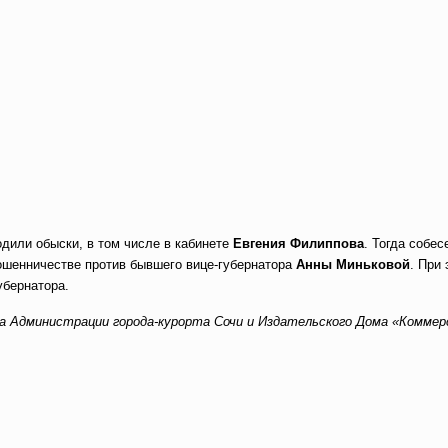
дили обыски, в том числе в кабинете
Евгения Филиппова
. Тогда собе
мошенничестве против бывшего вице-губернатора
Анны Миньковой
. При
убернатора.
а Администрации города-курорта Сочи и Издательского Дома «Комме
вить