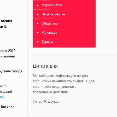
Мероприятия
Недвижимость
Евгения
Общество
ти &
Реновация
Туризм
ября 2010
 и вполне
Цитата дня
жданин города
Мы собираем информацию не для
того, чтобы накапливать знания, а для
ым и
того, чтобы предпринимать
ованной
правильные действия
ка
).
Питер Ф. Друкер
у
Евгения