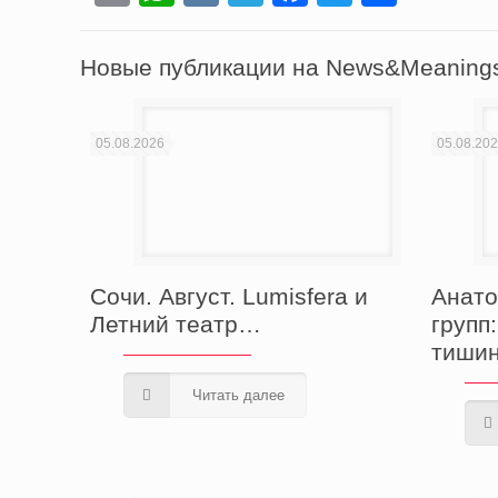
Новые публикации на News&Meaning
05.08.2026
05.08.20
Сочи. Август. Lumisfera и
Анато
Летний театр…
групп
тишин
Читать далее