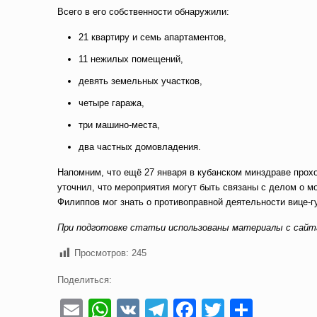
Всего в его собственности обнаружили:
21 квартиру и семь апартаментов,
11 нежилых помещений,
девять земельных участков,
четыре гаража,
три машино-места,
два частных домовладения.
Напомним, что ещё 27 января в кубанском минздраве прохо
уточнил, что мероприятия могут быть связаны с делом о 
Филиппов мог знать о противоправной деятельности вице-г
При подготовке статьи использованы материалы с сайт
Просмотров:
245
Поделиться:
Email
WhatsApp
VK
Telegram
Facebook
Twitter
Отпра