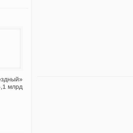
ёздный»
4,1 млрд