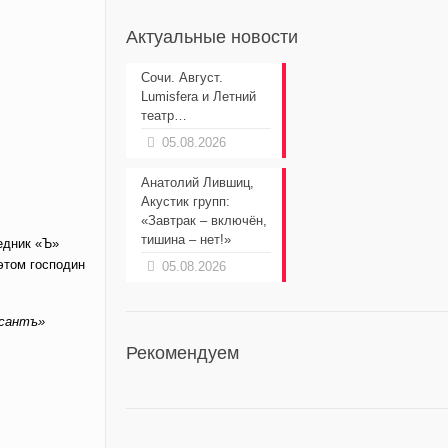
Актуальные новости
Сочи. Август.
Lumisfera и Летний
театр…
05.08.2026
Анатолий Лившиц,
Акустик групп:
«Завтрак – включён,
тишина – нет!»
седник «Ъ»
 этом господин
05.08.2026
рсантъ»
Рекомендуем