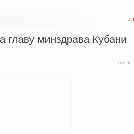
П
а главу минздрава Кубани
Теги