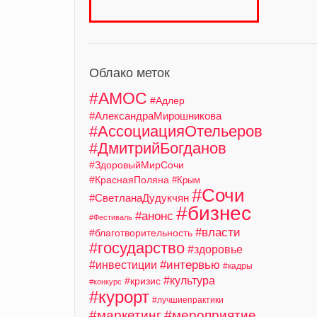
Облако меток
#АМОС
#Адлер
#АлександраМирошникова
#АссоциацияОтельеров
#ДмитрийБогданов
#ЗдоровыйМирСочи
#КраснаяПоляна
#Крым
#Сочи
#СветланаДудукчян
#бизнес
#анонс
#Фестиваль
#власти
#благотворительность
#государство
#здоровье
#интервью
#инвестиции
#кадры
#культура
#кризис
#конкурс
#курорт
#лучшиепрактики
#маркетинг
#мероприятие