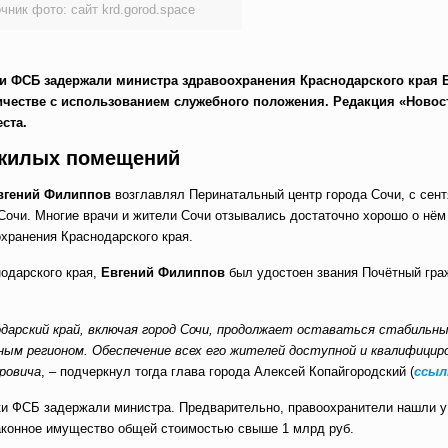
чник фото: сайт krd.gorod.space
ники ФСБ задержали министра здравоохранения Краснодарского края 
честве с использованием служебного положения. Редакция «Новос
ста.
нежилых помещений
вгений Филиппов
возглавлял Перинатальный центр города Сочи, с сент
Сочи. Многие врачи и жители Сочи отзывались достаточно хорошо о нём
охранения Краснодарского края.
нодарского края,
Евгений Филиппов
был удостоен звания Почётный гра
одарский край, включая город Сочи, продолжает оставаться стабильн
ным регионом. Обеспечение всех его жителей доступной и квалифицир
ровича
, – подчеркнул тогда глава города Алексей Копайгородский (
ссыл
ники ФСБ задержали министра. Предварительно, правоохранители нашли 
законное имущество общей стоимостью свыше 1 млрд руб.