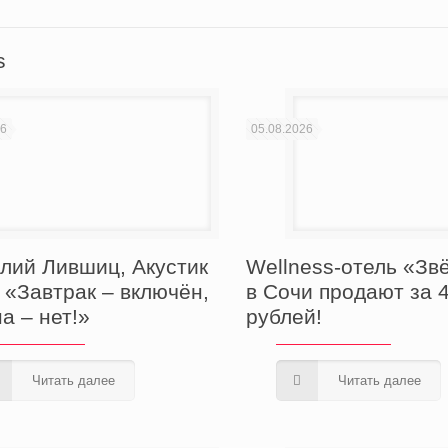
s
26
05.08.2026
лий Лившиц, Акустик
Wellness-отель «Зв
: «Завтрак – включён,
в Сочи продают за 
а – нет!»
рублей!
Читать далее
Читать далее