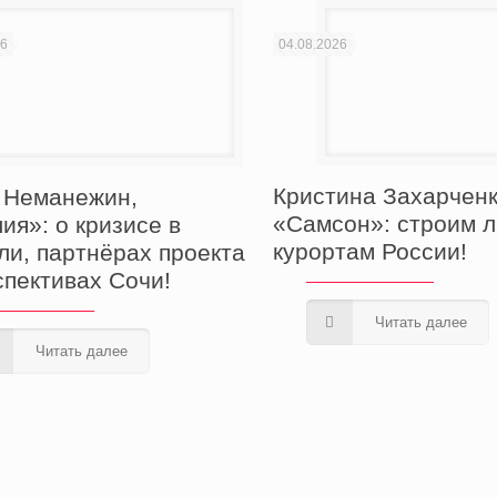
26
04.08.2026
Кристина Захарченк
 Неманежин,
«Самсон»: строим л
ия»: о кризисе в
курортам России!
ли, партнёрах проекта
спективах Сочи!
Читать далее
Читать далее