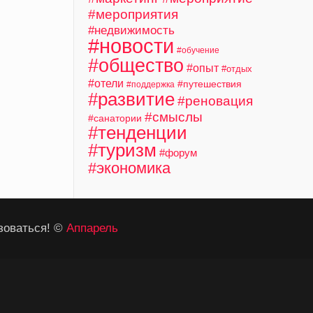
#мероприятия
#недвижимость
#новости
#обучение
#общество
#опыт
#отдых
#отели
#путешествия
#поддержка
#развитие
#реновация
#смыслы
#санатории
#тенденции
#туризм
#форум
#экономика
зоваться! ©
Аппарель