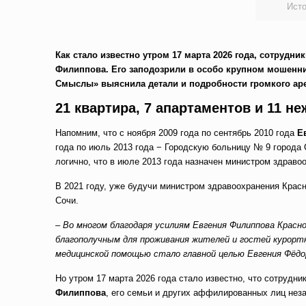
Исто
Как стало известно утром 17 марта 2026 года, сотруд
Филиппова. Его заподозрили в особо крупном мошенни
Смыслы» выяснила детали и подробности громкого аре
21 квартира, 7 апартаментов и 11 
Напомним, что с ноября 2009 года по сентябрь 2010 года
Е
года по июль 2013 года − Городскую больницу № 9 города 
логично, что в июле 2013 года назначен министром здраво
В 2021 году, уже будучи министром здравоохранения Крас
Сочи.
–
Во многом благодаря усилиям Евгения Филиппова Красн
благополучным для проживания жителей и гостей курорт
медицинской помощью стало главной целью Евгения Фёдо
Но утром 17 марта 2026 года стало известно, что сотруд
Филиппова
, его семьи и других аффилированных лиц не