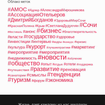
Облако меток
#АМОС
#АлександраМирошникова
#Адлер
#АссоциацияОтельеров
#ДмитрийБогданов
#ЗдоровыйМирСочи
#Сочи
#СветланаДудукчян
#КраснаяПоляна
#Крым
#бизнес
#анонс
#благотворительность
#Фестиваль
#государство
#власти
#здоровье
#интервью
#инвестиции
#кризис
#кадры
#конкурс
#курорт
#маркетинг
#культура
#лучшиепрактики
#мероприятие
#мероприятия
#новости
#недвижимость
#обучение
#общество
#опыт
#отели
#отдых
#поддержка
#развитие
#реновация
#путешествия
#тенденции
#смыслы
#санатории
#туризм
#экономика
#форум
Жизнь дает каждому из нас миллион