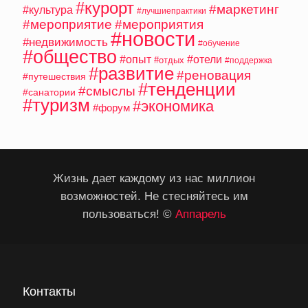
#курорт
#маркетинг
#культура
#лучшиепрактики
#мероприятие
#мероприятия
#новости
#недвижимость
#обучение
#общество
#опыт
#отели
#отдых
#поддержка
#развитие
#реновация
#путешествия
#тенденции
#смыслы
#санатории
#туризм
#экономика
#форум
Жизнь дает каждому из нас миллион
возможностей. Не стесняйтесь им
пользоваться! ©
Аппарель
Контакты