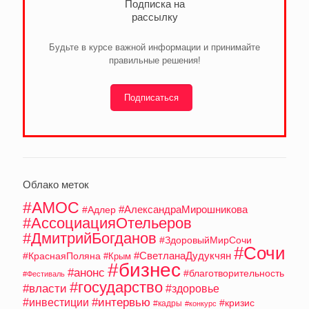
Подписка на
рассылку
Будьте в курсе важной информации и принимайте
правильные решения!
Подписаться
Облако меток
#АМОС
#АлександраМирошникова
#Адлер
#АссоциацияОтельеров
#ДмитрийБогданов
#ЗдоровыйМирСочи
#Сочи
#СветланаДудукчян
#КраснаяПоляна
#Крым
#бизнес
#анонс
#благотворительность
#Фестиваль
#государство
#власти
#здоровье
#интервью
#инвестиции
#кризис
#кадры
#конкурс