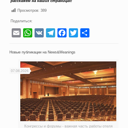
расскажем на наших страницах!
Просмотров:
389
Поделиться:
Email
WhatsApp
VK
Telegram
Facebook
Twitter
Отправи
Новые публикации на News&Meanings
07.08.2026
Конгрессы и форумы - важная часть работы отеля