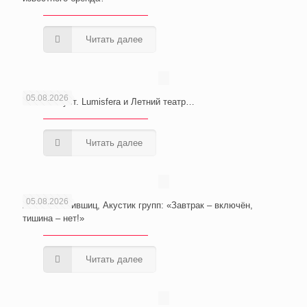
Читать далее
05.08.2026
Сочи. Август. Lumisfera и Летний театр…
Читать далее
05.08.2026
Анатолий Лившиц, Акустик групп: «Завтрак – включён,
тишина – нет!»
Читать далее