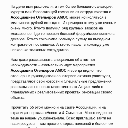
На деле выигрыш отеля, а тем более большого санатория,
курорта или Управляющей компании от сотрудничества с
Ассоциацией Отельеров АМОС
может исчисляться в
миллионах рублей ежегодно. И примеров этому уже очень и
очень много. Кто-то получил ряд крупных заказов на
межсезонье. Где-то прошел большой форум/мероприятие в
декабре. Кто-то сэкономил большую сумму на выгодном
контракте от поставщика. А кто-то нашел в команду уже
несколько толковых сотрудников…
Нам даже рассказывать специально об этом нет
необходимости – ежемесячно идут мероприятия
Ассоциации Отельеров АМОС
и всегда видно, что
отельеры и руководители санаториев активно участвуют,
представляют свои новости и Специальные предложения,
рассказывают о новых маркетинговых Акциях либо о
планируемых / реализованных проектах реновации своего
объекта.
Прочитать об этом можно и на сайте Ассоциации, и на
страницах портала «Новости & Смыслы». Много видео по
теме на нашем youtube-канале. Всех приглашаю зайти на
наши ресурсы – там просто кладезь полезной и более чем