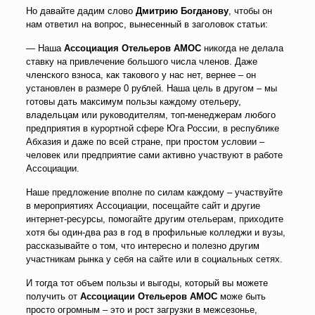
Но давайте дадим слово
Дмитрию Богданову
, чтобы он
нам ответил на вопрос, вынесенный в заголовок статьи:
— Наша
Ассоциация Отельеров АМОС
никогда не делала
ставку на привлечение большого числа членов. Даже
членского взноса, как такового у нас нет, вернее – он
установлен в размере 0 рублей. Наша цель в другом – мы
готовы дать максимум пользы каждому отельеру,
владельцам или руководителям, топ-менеджерам любого
предприятия в курортной сфере Юга России, в республике
Абхазия и даже по всей стране, при простом условии –
человек или предприятие сами активно участвуют в работе
Ассоциации.
Наше предложение вполне по силам каждому – участвуйте
в мероприятиях Ассоциации, посещайте сайт и другие
интернет-ресурсы, помогайте другим отельерам, приходите
хотя бы один-два раз в год в профильные колледжи и вузы,
рассказывайте о том, что интересно и полезно другим
участникам рынка у себя на сайте или в социальных сетях.
И тогда тот объем пользы и выгоды, который вы можете
получить от
Ассоциации Отельеров АМОС
може быть
просто огромным – это и рост загрузки в межсезонье,