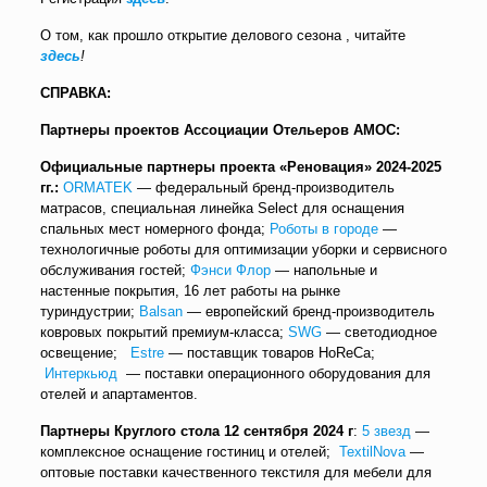
О том, как прошло открытие делового сезона , читайте
здесь
!
СПРАВКА:
Партнеры проектов Ассоциации Отельеров АМОС:
Официальные партнеры проекта «Реновация» 2024-2025
гг.:
ORMATEK
— федеральный бренд-производитель
матрасов, специальная линейка Select для оснащения
спальных мест номерного фонда;
Роботы в городе
—
технологичные роботы для оптимизации уборки и сервисного
обслуживания гостей;
Фэнси Флор
— напольные и
настенные покрытия, 16 лет работы на рынке
туриндустрии;
Balsan
— европейский бренд-производитель
ковровых покрытий премиум-класса;
SWG
— светодиодное
освещение;
Estre
— поставщик товаров HoReCa;
Интеркьюд
— поставки операционного оборудования для
отелей и апартаментов.
Партнеры Круглого стола 12 сентября 2024 г
:
5 звезд
—
комплексное оснащение гостиниц и отелей;
TextilNova
—
оптовые поставки качественного текстиля для мебели для