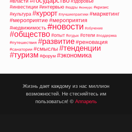
#государство
#власти
#здоровье
#интервью
#инвестиции
#кризис
#кадры
#конкурс
#курорт
#маркетинг
#культура
#лучшиепрактики
#мероприятие
#мероприятия
#новости
#недвижимость
#обучение
#общество
#опыт
#отели
#отдых
#поддержка
#развитие
#реновация
#путешествия
#тенденции
#смыслы
#санатории
#туризм
#экономика
#форум
Жизнь дает каждому из нас миллион
возможностей. Не стесняйтесь им
пользоваться! ©
Аппарель