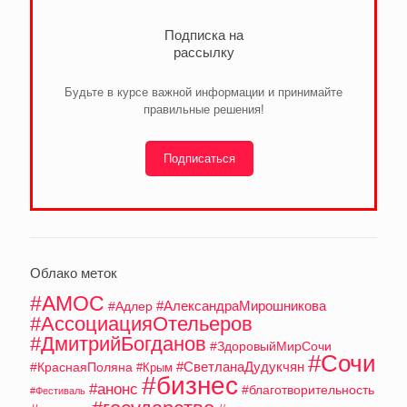
Подписка на
рассылку
Будьте в курсе важной информации и принимайте
правильные решения!
Подписаться
Облако меток
#АМОС
#АлександраМирошникова
#Адлер
#АссоциацияОтельеров
#ДмитрийБогданов
#ЗдоровыйМирСочи
#Сочи
#СветланаДудукчян
#КраснаяПоляна
#Крым
#бизнес
#анонс
#благотворительность
#Фестиваль