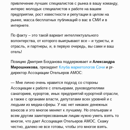
привлечение лучших специалистов с рынка в вашу команду,
интерес молодых специалистов к работе на вашем
предприятии, рост известности и репутации в целом на
рынке, масса бесплатных публикаций о вас в СМИ и в
интернете.
По факту – это такой вариант интеллектуального
волонтерства, от которого выигрывают все – и туристы, и
отрасль, и партнеры, и, в первую очередь, вы сами и ваш
отель!
Позицию Дмитрия Богданова поддерживает и
Александра
Мирошникова
, президент
Клуба маркетологов Сочи
и pr-
директор Ассоциации Отельеров АМОС:
— Мне лично очень нравится подход со стороны
Ассоциации к работе с отельерами, руководителями
санаториев, курортов, иных предприятий курортной отрасли,
а также с органами власти, депутатами всех уровней и с
людьми из медиа-сферы. У нас нет никаких денежных
взносов и это многое меняет к лучшему. Но отельерам и
всем другим заинтересованным лицам нужно уметь взять то
многое, что дает Ассоциация Отельеров АМОС. Скажу
честно, далеко не все готовы, чтобы это многое взять.