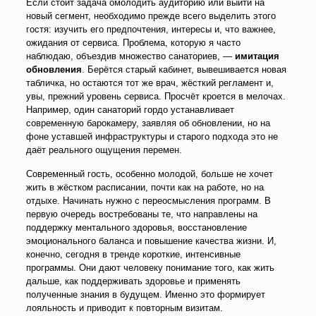
Если стоит задача омолодить аудиторию или выйти на
новый сегмент, необходимо прежде всего выделить этого
гостя: изучить его предпочтения, интересы и, что важнее,
ожидания от сервиса. Проблема, которую я часто
наблюдаю, объездив множество санаториев, —
имитация
обновления
. Берётся старый кабинет, вывешивается новая
табличка, но остаются тот же врач, жёсткий регламент и,
увы, прежний уровень сервиса. Просчёт кроется в мелочах.
Например, один санаторий гордо устанавливает
современную барокамеру, заявляя об обновлении, но на
фоне уставшей инфраструктуры и старого подхода это не
даёт реального ощущения перемен.
Современный гость, особенно молодой, больше не хочет
жить в жёстком расписании, почти как на работе, но на
отдыхе. Начинать нужно с переосмысления программ. В
первую очередь востребованы те, что направлены на
поддержку ментального здоровья, восстановление
эмоционального баланса и повышение качества жизни. И,
конечно, сегодня в тренде короткие, интенсивные
программы. Они дают человеку понимание того, как жить
дальше, как поддерживать здоровье и применять
полученные знания в будущем. Именно это формирует
лояльность и приводит к повторным визитам.