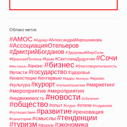
Облако меток
#АМОС
#АлександраМирошникова
#Адлер
#АссоциацияОтельеров
#ДмитрийБогданов
#ЗдоровыйМирСочи
#Сочи
#СветланаДудукчян
#КраснаяПоляна
#Крым
#бизнес
#анонс
#благотворительность
#Фестиваль
#государство
#власти
#здоровье
#интервью
#инвестиции
#кризис
#кадры
#конкурс
#курорт
#маркетинг
#культура
#лучшиепрактики
#мероприятие
#мероприятия
#новости
#недвижимость
#обучение
#общество
#опыт
#отели
#отдых
#поддержка
#развитие
#реновация
#путешествия
#тенденции
#смыслы
#санатории
#туризм
#экономика
#форум