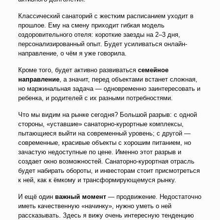
Классический санаторий с жестким расписанием уходит в
прошлое. Ему на смену приходит гибкая модель
оздоровительного отеля: короткие заезды на 2–3 дня,
персонализированный опыт. Будет усиливаться онлайн-
направление, о чём я уже говорила.
Кроме того, будет активно развиваться
семейное
направление
, а значит, перед объектами встанет сложная,
но маржинальная задача — одновременно заинтересовать и
ребенка, и родителей с их разными потребностями.
Что мы видим на рынке сегодня? Большой разрыв: с одной
стороны, «уставшие» санаторно-курортные комплексы,
пытающиеся выйти на современный уровень; с другой —
современные, красивые объекты с хорошим питанием, но
зачастую недоступные по цене. Именно этот разрыв и
создает окно возможностей. Санаторно-курортная отрасль
будет набирать обороты, и инвесторам стоит присмотреться
к ней, как к ёмкому и трансформирующемуся рынку.
И ещё один
важный момент
— продвижение. Недостаточно
иметь качественную «начинку», нужно уметь о ней
рассказывать. Здесь я вижу очень интересную тенденцию