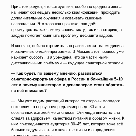
При этом радует, что сотрудники, особенно среднего звена,
начинают совмещать несколько квалификаций, проходить
дополнительные обучения и осваивать смежные
направления. Это хорошая практика, она даёт
преимущества как самому специалисту, так и санаторию, а
заодно помогает смягчить проблему дефицита кадров.
И конечно, сейчас стремительно развивается телемедицина
и различные онлайн-программы. В Москве этот процесс уже
набирает обороты, и я убеждена, что за частичными
дистанционными приёмами — будущее санаторной отрасли.
— Как будет, по вашему мнению, развиваться
санаторно-курортная сфера в России в ближайшие 5–10
лет и почему инвесторам и девелоперам стоит обратить
на неё внимание?
— Мы уже видим растущий интерес со стороны молодого
поколения, в первую очередь зумеров до 30 лет и
осознанных жителей мегаполисов. Эти люди внимательно
следят за здоровьем, качеством питания и образом жизни. К
ним присоединяется аудитория 30–45 лет, которая тоже всё
больше задумываются о качестве жизни и о продлении
активного долголетия.