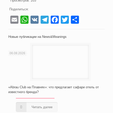
Просмотров:
203
Поделиться:
Email
WhatsApp
VK
Telegram
Facebook
Twitter
Отправи
Новые публикации на News&Meanings
06.08.2026
«Abrau Club на Плавнях»: что предлагает сафари отель от
известного бренда?
Читать далее