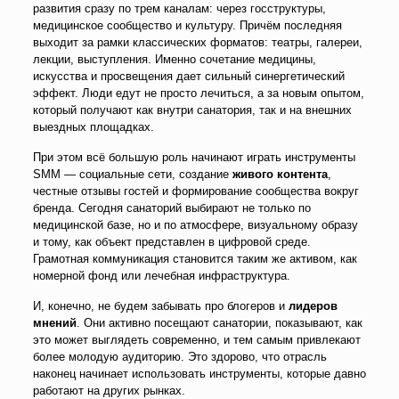
развития сразу по трем каналам: через госструктуры,
медицинское сообщество и культуру. Причём последняя
выходит за рамки классических форматов: театры, галереи,
лекции, выступления. Именно сочетание медицины,
искусства и просвещения дает сильный синергетический
эффект. Люди едут не просто лечиться, а за новым опытом,
который получают как внутри санатория, так и на внешних
выездных площадках.
При этом всё большую роль начинают играть инструменты
SMM — социальные сети, создание
живого контента
,
честные отзывы гостей и формирование сообщества вокруг
бренда. Сегодня санаторий выбирают не только по
медицинской базе, но и по атмосфере, визуальному образу
и тому, как объект представлен в цифровой среде.
Грамотная коммуникация становится таким же активом, как
номерной фонд или лечебная инфраструктура.
И, конечно, не будем забывать про блогеров и
лидеров
мнений
. Они активно посещают санатории, показывают, как
это может выглядеть современно, и тем самым привлекают
более молодую аудиторию. Это здорово, что отрасль
наконец начинает использовать инструменты, которые давно
работают на других рынках.