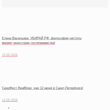
Елена Васильева, УБИРАЙ РФ: философия чистоты
меняет индустрию гостеприимства!
13.05.2026
СидрФест RealBrew: уже 12 июня в Санкт-Петербурге!
13.05.2026