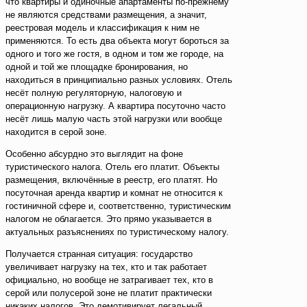
что квартиры и одиночные апартаменты по-прежнему
не являются средствами размещения, а значит,
реестровая модель и классификация к ним не
применяются. То есть два объекта могут бороться за
одного и того же гостя, в одном и том же городе, на
одной и той же площадке бронирования, но
находиться в принципиально разных условиях. Отель
несёт полную регуляторную, налоговую и
операционную нагрузку. А квартира посуточно часто
несёт лишь малую часть этой нагрузки или вообще
находится в серой зоне.
Особенно абсурдно это выглядит на фоне
туристического налога. Отель его платит. Объекты
размещения, включённые в реестр, его платят. Но
посуточная аренда квартир и комнат не относится к
гостиничной сфере и, соответственно, туристическим
налогом не облагается. Это прямо указывается в
актуальных разъяснениях по туристическому налогу.
Получается странная ситуация: государство
увеличивает нагрузку на тех, кто и так работает
официально, но вообще не затрагивает тех, кто в
серой или полусерой зоне не платит практически
никаких налогов. Это демотивирует легальный