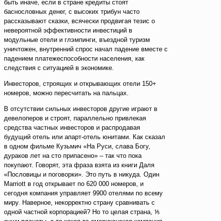
быть иначе, если в стране кредиты стоят
баснословных денег, с высоких трибун часто
рассказывают сказки, всячески продвигая тезис о
невероятной эффективности инвестиций в
модульные отели и глэмпинги, въездной туризм
уничтожен, внутренний спрос начал падение вместе с
падением платежеспособности населения, как
следствия с ситуацией в экономике.
Инвесторов, строящих и открывающих отели 150+
номеров, можно пересчитать на пальцах.
В отсутствии сильных инвесторов другие играют в
девелоперов и строят, параллельно привлекая
средства частных инвесторов и распродавая
будущий отель или апарт-отель юнитами. Как сказал
в одном фильме Кузьмич «На Руси, слава Богу,
дураков лет на сто припасено» – так что пока
покупают. Говорят, эта фраза взята из книги Даля
«Пословицы и поговорки». Это путь в никуда. Один
Marriott в год открывает по 620 000 номеров, и
сегодня компания управляет 9900 отелями по всему
миру. Наверное, некорректно страну сравнивать с
одной частной корпорацией? Но то целая страна, ⅕