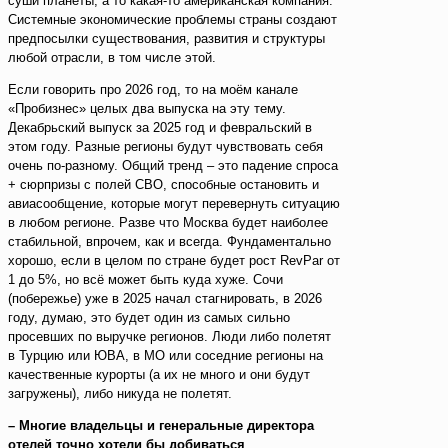
суши планеты, а то какая-то американская компания.
Системные экономические проблемы страны создают
предпосылки существования, развития и структуры
любой отрасли, в том числе этой.
Если говорить про 2026 год, то на моём канале
«Пробизнес» целых два выпуска на эту тему.
Декабрьский выпуск за 2025 год и февральский в
этом году. Разные регионы будут чувствовать себя
очень по-разному. Общий тренд – это падение спроса
+ сюрпризы с полей СВО, способные остановить и
авиасообщение, которые могут перевернуть ситуацию
в любом регионе. Разве что Москва будет наиболее
стабильной, впрочем, как и всегда. Фундаментально
хорошо, если в целом по стране будет рост RevPar от
1 до 5%, но всё может быть куда хуже. Сочи
(побережье) уже в 2025 начал стагнировать, в 2026
году, думаю, это будет один из самых сильно
просевших по выручке регионов. Люди либо полетят
в Турцию или ЮВА, в МО или соседние регионы на
качественные курорты (а их не много и они будут
загружены), либо никуда не полетят.
– Многие владельцы и генеральные директора
отелей точно хотели бы добиваться