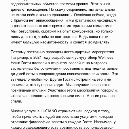
оздоровительных объектов премиум-уровня. Этот рынок
далёк от насыщения. Но скажу откровенно, мы изначально
не стали себя с кем-то сравнивать. Особенно сейчас, когда
с Крымом нет авиасообщения, и мы фактически находимся
в разных весовых категориях с материковыми коллегами.
Мы, безусловно, смотрим на опыт конкурентов, но только
лишь для того, чтобы не повторяться. Ведь наши гости
имеют большую насмотренность и хочется их удивлять.
Поэтому постоянно проводим нестандартные мероприятия.
Например, в 2024 году разработали услугу Sleep Wellness.
Наши Гости плавали в открытом бассейне на матрасах,
застеленных белоснежными простынями, под медитативные
ди-джей сеты в сопровождении клинического психолога. Это
выглядело необычно. Другие Гости смотрели на это и не
понимали, что тут происходит. Мы получили невероятно
позитивные отклики. Участники этого мероприятия говорили,
что за час полностью восстановили силы. Многие реально
спали.
Многие услуги в LUCIANO отражают наш подход к тому,
чтобы привлекать людей интересными услугами, которые
отражают философию заботы о каждом Госте. Например, у
каждого заезжающего есть возможность воспользоваться