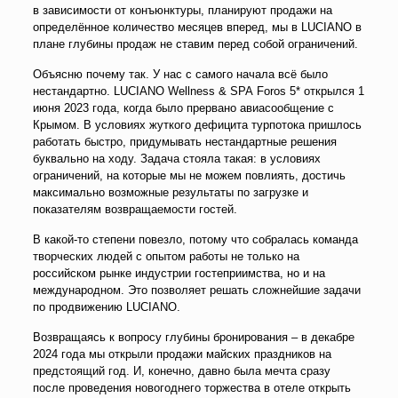
в зависимости от конъюнктуры, планируют продажи на
определённое количество месяцев вперед, мы в LUCIANO в
плане глубины продаж не ставим перед собой ограничений.
Объясню почему так. У нас с самого начала всё было
нестандартно. LUCIANO Wellness & SPA Foros 5* открылся 1
июня 2023 года, когда было прервано авиасообщение с
Крымом. В условиях жуткого дефицита турпотока пришлось
работать быстро, придумывать нестандартные решения
буквально на ходу. Задача стояла такая: в условиях
ограничений, на которые мы не можем повлиять, достичь
максимально возможные результаты по загрузке и
показателям возвращаемости гостей.
В какой-то степени повезло, потому что собралась команда
творческих людей с опытом работы не только на
российском рынке индустрии гостеприимства, но и на
международном. Это позволяет решать сложнейшие задачи
по продвижению LUCIANO.
Возвращаясь к вопросу глубины бронирования – в декабре
2024 года мы открыли продажи майских праздников на
предстоящий год. И, конечно, давно была мечта сразу
после проведения новогоднего торжества в отеле открыть