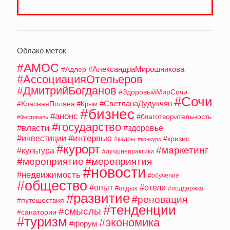
Облако меток
#АМОС
#АлександраМирошникова
#Адлер
#АссоциацияОтельеров
#ДмитрийБогданов
#ЗдоровыйМирСочи
#Сочи
#СветланаДудукчян
#КраснаяПоляна
#Крым
#бизнес
#анонс
#благотворительность
#Фестиваль
#государство
#власти
#здоровье
#интервью
#инвестиции
#кризис
#кадры
#конкурс
#курорт
#маркетинг
#культура
#лучшиепрактики
#мероприятие
#мероприятия
#новости
#недвижимость
#обучение
#общество
#опыт
#отели
#отдых
#поддержка
#развитие
#реновация
#путешествия
#тенденции
#смыслы
#санатории
#туризм
#экономика
#форум