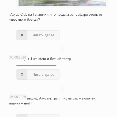
«Abrau Club на Плавнях»: что предлагает сафари отель от
известного бренда?
Читать далее
05.08.2026
Сочи. Август. Lumisfera и Летний театр…
Читать далее
05.08.2026
Анатолий Лившиц, Акустик групп: «Завтрак – включён,
тишина – нет!»