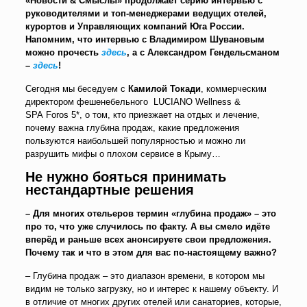
«Новости & Смыслы» продолжает серию интервью с
руководителями и топ-менеджерами ведущих отелей,
курортов и Управляющих компаний Юга России.
Напомним, что интервью с Владимиром Шувановым
можно прочесть
здесь
, а с Александром Гендельсманом
–
здесь
!
Сегодня мы беседуем с
Камилой Токади
, коммерческим
директором фешенебельного LUCIANO Wellness &
SPA Foros 5*, о том, кто приезжает на отдых и лечение,
почему важна глубина продаж, какие предложения
пользуются наибольшей популярностью и можно ли
разрушить мифы о плохом сервисе в Крыму…
Не нужно бояться принимать
нестандартные решения
– Для многих отельеров термин «глубина продаж» – это
про то, что уже случилось по факту. А вы смело идёте
вперёд и раньше всех анонсируете свои предложения.
Почему так и что в этом для вас по-настоящему важно?
– Глубина продаж – это диапазон времени, в котором мы
видим не только загрузку, но и интерес к нашему объекту. И
в отличие от многих других отелей или санаториев, которые,