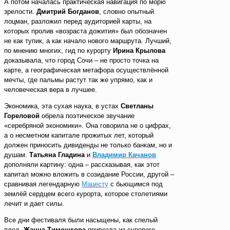
А потом началась практическая навигация по морю
зрелости.
Дмитрий Богданов
, словно опытный
лоцман, разложил перед аудиторией карты, на
которых пролив «возраста дожития» был обозначен
не как тупик, а как начало нового маршрута. Лучший,
по мнению многих, гид по курорту
Ирина Крылова
доказывала, что город Сочи – не просто точка на
карте, а географическая метафора осуществлённой
мечты, где пальмы растут так же упрямо, как и
человеческая вера в лучшее.
Экономика, эта сухая наука, в устах
Светланы
Гореловой
обрела поэтическое звучание
«серебряной экономики». Она говорила не о цифрах,
а о несметном капитале прожитых лет, который
должен приносить дивиденды не только банкам, но и
душам.
Татьяна Гладина
и
Владимир Качанов
дополняли картину: одна – рассказывая, как этот
капитал можно вложить в созидание России, другой –
сравнивая легендарную
Мацесту
с бьющимся под
землёй сердцем всего курорта, которое столетиями
лечит и дает силы.
Все дни фестиваля были насыщены, как спелый
плод.
Жанна Тимошкова
привезла из сурового