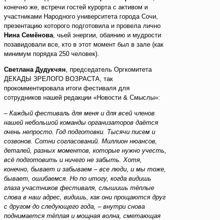
конечно же, встречи гостей курорта с активом и
участниками Народного университета города Сочи,
презентацию которого подготовила и провела лично
Нина Семёнова
, чьей энергии, обаянию и мудрости
позавидовали все, кто в этот момент был в зале (как
минимум порядка 250 человек).
Светлана Дудукчян
, председатель Оргкомитета
ДЕКАДЫ ЗРЕЛОГО ВОЗРАСТА, так
прокомментировала итоги фестиваля для
сотрудников нашей редакции «Новости & Смыслы»:
– Каждый фестиваль для меня и для всей членов
нашей небольшой команды организаторов даётся
очень непросто. Год подготовки. Тысячи писем и
созвонов. Сотни согласований. Миллион нюансов,
деталей, разных моментов, которые нужно учесть,
всё подготовить и ничего не забыть. Хотя,
конечно, бывает и забываем – все люди, и мы тоже,
бывает, ошибаемся. Но по итогу, когда видишь
глаза участников фестиваля, слышишь тёплые
слова в наш адрес, видишь, как они прощаются друг
с другом до следующего года, – внутри снова
поднимается тёплая и мощная волна, сметающая