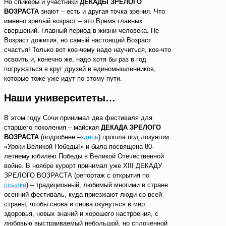
Но спикеры и участники
ДЕКАДЫ ЗРЕЛОГО
ВОЗРАСТА
знают – есть и другая точка зрения. Что
именно зрелый возраст – это Время главных
свершений. Главный период в жизни человека. Не
Возраст дожития, но самый настоящий Возраст
счастья! Только вот кое-чему надо научиться, кое-что
освоить и, конечно же, надо хотя бы раз в год
погружаться в круг друзей и единомышленников,
которые тоже уже идут по этому пути.
Наши университеты…
В этом году Сочи принимал два фестиваля для
старшего поколения – майская
ДЕКАДА ЗРЕЛОГО
ВОЗРАСТА
(подробнее –
здесь
) прошла под лозунгом
«Уроки Великой Победы!» и была посвящена 80-
летнему юбилею Победы в Великой Отечественной
войне. В ноябре курорт принимал уже XIII ДЕКАДУ
ЗРЕЛОГО ВОЗРАСТА (репортаж с открытия по
ссылке
) – традиционный, любимый многими в стране
осенний фестиваль, куда приезжают люди со всей
страны, чтобы снова и снова окунуться в мир
здоровья, новых знаний и хорошего настроения, с
любовью выстраиваемый небольшой, но сплочённой