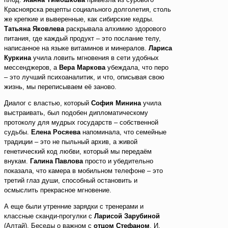
Красноярска рецепты социального долголетия, столь
же крепкие и выверенные, как сибирские кедры.
Татьяна Яковлева
раскрывала алхимию здорового
питания, где каждый продукт – это послание телу,
написанное на языке витаминов и минералов.
Лариса
Куркина
учила ловить мгновения в сети удобных
мессенджеров, а
Вера Маркова
убеждала, что перо
– это лучший психоаналитик, и что, описывая свою
жизнь, мы переписываем её заново.
Диалог с властью, который
София Минина
учила
выстраивать, был подобен дипломатическому
протоколу для мудрых государств – собственной
судьбы.
Елена Росяева
напоминала, что семейные
традиции – это не пыльный архив, а живой
генетический код любви, который мы передаём
внукам.
Галина Павлова
просто и убедительно
показала, что камера в мобильном телефоне – это
третий глаз души, способный остановить и
осмыслить прекрасное мгновение.
А еще были утренние зарядки с тренерами и
классные сканди-прогулки с
Ларисой Зарубиной
(Алтай). Беседы о важном с
отцом Стефаном
. И,