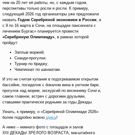
чем на 20 лет её работы, но, с каждым годом,
перспективы только росли и росли. К примеру,
следующий 2026 год организаторы уже предложили
назвать
Годом Серебряной экономики в России
, а
с 9 по 16 марта в Сочи, на площадке пансионата с
лечением Бургас» планируется провести
«Серебряную Олимпиаду»
, в рамках которой
пройдут:
Заплыв моржей;
Сканди-прогулки;
Турнир по бриджу;
Чемпионат по шахматам.
И это не считая купания в подогреваемом открытом
бассейне, посиделок с бокалом вина в уютном баре,
прогулок над морем, экскурсий по весеннему Сочи и,
самое главное, встреч с дорогими друзьями,
ставшими практически родными за годы Декады.
Узнать, к примеру, о «Серебряной Олимпиаде 2026»
более подробно можно
здесь
!
А ниже – немного фото с площадок и залов
XIII ДЕКАДЫ ЗРЕЛОГО ВОЗРАСТА, масштабного