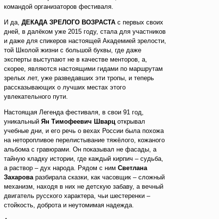
командой организаторов фестиваля.
И да,
ДЕКАДА ЗРЕЛОГО ВОЗРАСТА
с первых своих
дней, в далёком уже 2015 году, стала для участников
и даже для спикеров настоящей Академией зрелости,
той Школой жизни с большой буквы, где даже
эксперты выступают не в качестве менторов, а,
скорее, являются настоящими гидами по маршрутам
зрелых лет, уже разведавших эти тропы, и теперь
рассказывающих о лучших местах этого
увлекательного пути.
Настоящая Легенда фестиваля, в свои 91 год,
уникальный
Ян Тимофеевич Шварц
открывал
учебные дни, и его речь о вехах России была похожа
на неторопливое перелистывание тяжёлого, кожаного
альбома с гравюрами. Он показывал не фасады, а
тайную кладку истории, где каждый кирпич – судьба,
а раствор – дух народа. Рядом с ним
Светлана
Захарова
разбирала сказки, как часовщик – сложный
механизм, находя в них не детскую забаву, а вечный
двигатель русского характера, чьи шестеренки –
стойкость, доброта и неутомимая надежда.