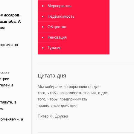
Мероприятия
омиссаров,
Недвижимость
асштаба. А
Общество
сам
Реновация
остями по
Туризм
сезон
Цитата дня
стрии
телей и
Мы собираем информацию не для
того, чтобы накапливать знания, а для
того, чтобы предпринимать
тавьте, в
правильные действия
ие.
Питер Ф. Друкер
 поменяем», а