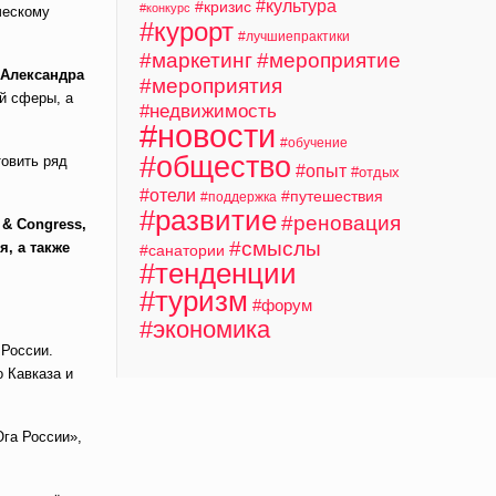
#культура
#кризис
#конкурс
ческому
#курорт
#лучшиепрактики
#маркетинг
#мероприятие
,
Александра
#мероприятия
й сферы, а
#недвижимость
#новости
#обучение
#общество
овить ряд
#опыт
#отдых
#отели
#путешествия
#поддержка
#развитие
#реновация
 & Congress,
#смыслы
, а также
#санатории
#тенденции
#туризм
#форум
#экономика
 России.
 Кавказа и
га России»,