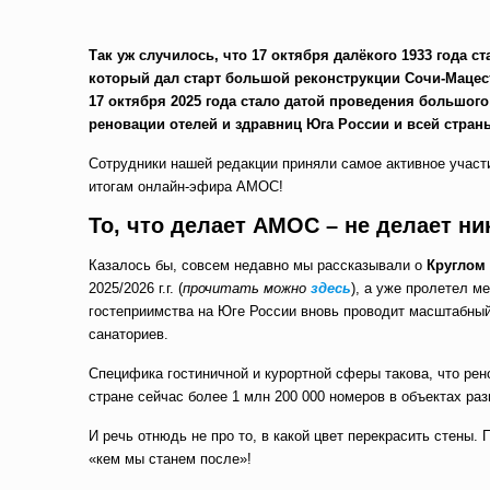
Так уж случилось, что 17 октября далёкого 1933 года 
который дал старт большой реконструкции Сочи-Мацест
17 октября 2025 года стало датой проведения большо
реновации отелей и здравниц Юга России и всей стран
Сотрудники нашей редакции приняли самое активное участ
итогам онлайн-эфира АМОС!
То, что делает АМОС – не делает ни
Казалось бы, совсем недавно мы рассказывали о
Круглом
2025/2026 г.г. (
прочитать можно
здесь
), а уже пролетел 
гостеприимства на Юге России вновь проводит масштабный
санаториев.
Специфика гостиничной и курортной сферы такова, что рен
стране сейчас более 1 млн 200 000 номеров в объектах ра
И речь отнюдь не про то, в какой цвет перекрасить стены. 
«кем мы станем после»!