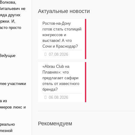
 Волкова,
Витальевич не
Актуальные новости
ряда других
ржки. И,
Ростов-на-Дону
асто просто
готов стать столицей
конгрессов и
выставок! А что
Сочи и Краснодар?
07.08.2026
 Ведущие
«Abrau Club на
Плавнях»: что
предлагает сафари
алее участники
отель от известного
бренда?
06.08.2026
а из
омеров люкс и
Рекомендуем
 реально
олезной