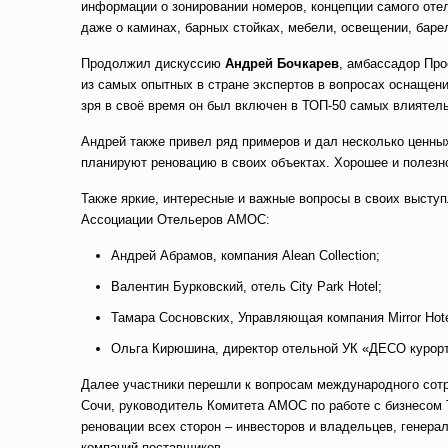
информации о зонировании номеров, концепции самого отел
даже о каминах, барных стойках, мебели, освещении, бар
Продолжил дискуссию
Андрей Бочкарев
, амбассадор Пр
из самых опытных в стране экспертов в вопросах оснащени
зря в своё время он был включен в ТОП-50 самых влиятел
Андрей также привел ряд примеров и дал несколько ценны
планируют реновацию в своих объектах. Хорошее и полезн
Также яркие, интересные и важные вопросы в своих высту
Ассоциации Отельеров АМОС:
Андрей Абрамов, компания Alean Collection;
Валентин Бурковский, отель City Park Hotel;
Тамара Сосновских, Управляющая компания Mirror Hote
Ольга Кирюшина, директор отельной УК «ДЕСО курорт
Далее участники перешли к вопросам международного сот
Сочи, руководитель Комитета АМОС по работе с бизнесом 
реновации всех сторон – инвесторов и владельцев, генера
компаний-поставщиков.