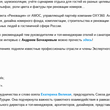
я, шумоизоляции, учёте сценариев отдыха для гостей из разных целевы
ельефах, роли цвета и фактуры при реновации номеров…
оекта «Реновация» от АМОС, управляющий партнёр компании OXY360. Ан
я, дизайна номерного фонда, комплектации, строительства и реновации 
ьных людей в гостиничной сфере России.
х рекомендаций тем руководителям и топ-менеджерам отелей и санатори
ое интервью с
Андреем Бочкаревым
можно прочесть
здесь
!
плениях подняли известные профессионалы отрасли и члены Экспертног
ls;
».
рудничества и слово взяла
Екатерина Великая
, председатель Союза диз
Турции. Она подчеркнула важность грамотного взаимодействия в рамках
льного директора и топ-менеджеров, архитекторов, дизайнеров, представ