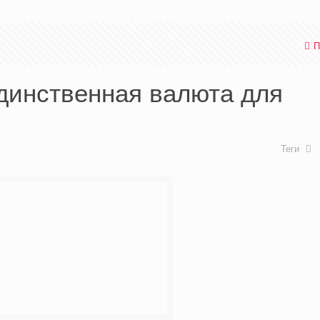
П
единственная валюта для
Теги