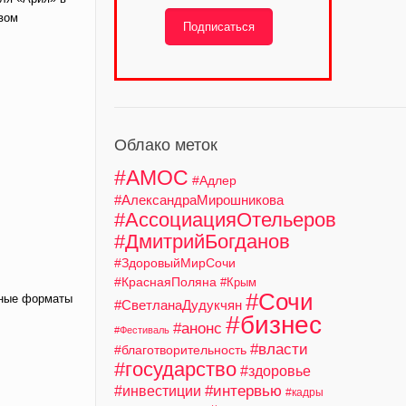
вом
Подписаться
Облако меток
#АМОС
#Адлер
#АлександраМирошникова
#АссоциацияОтельеров
#ДмитрийБогданов
#ЗдоровыйМирСочи
#КраснаяПоляна
#Крым
#Сочи
тные форматы
#СветланаДудукчян
#бизнес
#анонс
#Фестиваль
#власти
#благотворительность
#государство
#здоровье
#интервью
#инвестиции
#кадры