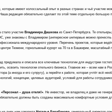
, которые имеют колоссальный опыт в разных странах и чьё участие мо
 Наша редакция обязательно сделает по этой теме отдельную большую 
а стало участие
Владимира Дашкова
из Санкт-Петербурга. Те отельеры,
ОС, уже знакомы с Владимиром (
интересное интервью можно прочест
офессионала международного уровня. Перечень проектов, которые ведё
 центре Тюмени, горнолыжный курорт на 70 га в Башкирии, масштабный п
азад придумала и описала все ключевые технологии для индустрии госте
ить, освоить технологии отельного бизнеса. Главное же – всем нам в Ро
ора (а иногда и его супругу), а перейти к работе, которая учтёт всё не
нологий, концепции, целевых аудиторий, условий для работы сотруднико
:
«Персонал – душа отеля!»
. Не инвестор, не владелец и даже не генер
е обязательно должны быть созданы максимально комфортные условия д
но на днях нам говорила
Наталья Барабанова
, генеральный директор от