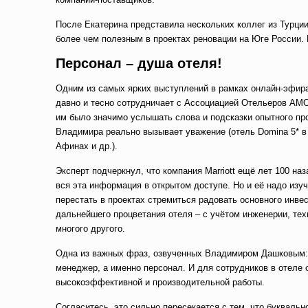
После Екатерина представила нескольких коллег из Турции
более чем полезным в проектах реновации на Юге России.
Персонал – душа отеля!
Одним из самых ярких выступлений в рамках онлайн-эфир
давно и тесно сотрудничает с Ассоциацией Отельеров АМ
им было значимо услышать слова и подсказки опытного пр
Владимира реально вызывает уважение (отель Domina 5* в
Афинах и др.).
Эксперт подчеркнул, что компания Marriott ещё лет 100 н
вся эта информация в открытом доступе. Но и её надо изуч
перестать в проектах стремиться радовать основного инвест
дальнейшего процветания отеля – с учётом инженерии, тех
многого другого.
Одна из важных фраз, озвученных Владимиром Дашковым
менеджер, а именно персонал. И для сотрудников в отел
высокоэффективной и производительной работы.
Согласитесь, это сильно пересекается с тем, что букваль