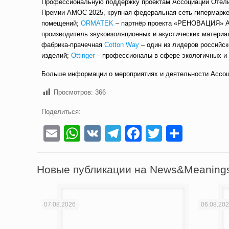
Профессиональную поддержку проектам Ассоциации Отелье
Премии АМОС 2025, крупная федеральная сеть гипермарке
помещений;
ORMATEK
– партнёр проекта «РЕНОВАЦИЯ» А
производитель звукоизоляционных и акустических матери
фабрика-прачечная
Cotton Wa
y
– один из лидеров российск
изделий;
Ottinger
– профессионалы в сфере экологичных и 
Больше информации о мероприятиях и деятельности Ассо
Просмотров:
366
Поделиться:
Email
WhatsApp
VK
Telegram
Facebook
Twitter
Отпра
Новые публикации на News&Meaning
07.08.2026
06.08.20