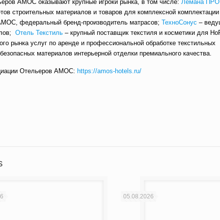
ров АМОС оказывают крупные игроки рынка, в том числе:
Лемана ПРО
тов строительных материалов и товаров для комплексной комплектации
МОС, федеральный бренд-производитель матрасов;
ТехноСонус
– веду
алов;
Отель Текстиль
– крупный поставщик текстиля и косметики для Ho
ого рынка услуг по аренде и профессиональной обработке текстильных
безопасных материалов интерьерной отделки премиального качества.
циации Отельеров АМОС:
https://amos-hotels.ru/
вить
s
26
05.08.2026