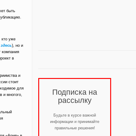
жет быть
публикацию.
 кто уже
ь
здесь
), но и
т компания
роект в
приимства и
ссии стоит
обходимое для
Подписка на
в и многого,
рассылку
альный
Будьте в курсе важной
ля
информации и принимайте
правильные решения!
еля «Ария» в