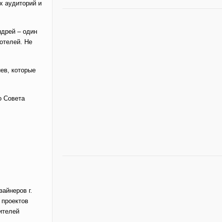
х аудиторий и
дрей – один
отелей. Не
ев, которые
о Совета
айнеров г.
 проектов
ителей