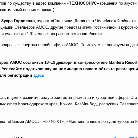
лов по существу в адрес компаний
«ТЕХНОСОНУС»
(решения по акусти
екстильный сервис и прокат).
,
Зухра Гордиенко
, курорт «Солнечная Долина» в Челябинской области
оциации Отельеров АМОС, другие представители гостиничной и курортно
ли участие до 170 человек из разных регионов России.
 вопросы экспертам онлайн-эфира АМОС. По итогу мы планируем подгот
ов АМОС состоится 18–19 декабря в конгресс-отеле Mantera Resort
! Успевайте подать заявку на номинацию вашего объекта размещения
для регистрации
здесь
сть в целях развития индустрии гостеприимства и курортной сферы Юга
ых сфер Краснодарского края, Крыма, КавМинВод, республик Северного
ция», «Премия АМОС», «50 NEXT», «Миллион инвесторов для курортов Ю