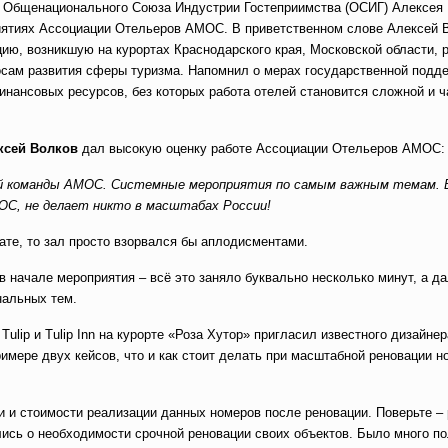
та Общенационального Союза Индустрии Гостеприимства (ОСИГ) Алексея
риятиях Ассоциации Отельеров АМОС. В приветственном слове Алексей 
ию, возникшую на курортах Краснодарского края, Московской области, 
росам развития сферы туризма. Напомнил о мерах государственной подде
нансовых ресурсов, без которых работа отелей становится сложной и ч
ксей Волков
дал высокую оценку работе Ассоциации Отельеров АМОС:
всей команды АМОС. Системные мероприятия по самым важным темам.
С, не делает никто в масштабах России!
те, то зал просто взорвался бы аплодисментами.
 в начале мероприятия
–
всё это заняло буквально несколько минут, а д
нальных тем.
Tulip и Tulip Inn на курорте «Роза Хутор» пригласил известного дизайнер
римере двух кейсов, что и как стоит делать при масштабной реновации н
и и стоимости реализации данных номеров после реновации. Поверьте –
лись о необходимости срочной реновации своих объектов. Было много п