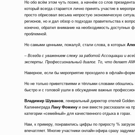
Но обо всём этом чуть позже, а начнём со слов президен
который всегда старается лично принять участие в мероп
просто обрисовал весьма непростую экономическую ситуац
регионов, но и дал обзор о подходах правительства к воп
конечно, обратил внимание на необходимость доступных фи
проблемной.
Но самыми ценными, пожалуй, стали слова, в которых
Але
– Всегда с уважением слежу за работой Ассоциации и 
эксперты. Профессиональный диалог. То, что делае
т
АМО
Наверное, если бы мероприятие проходило в офлайн-форма
Но не только приветствиями и тёплыми словами обошлись
быстро и с головой ушли в обсуждение важных профессио
Владимир Шуванов
, генеральный директор отелей Golden 
Калининграда
Лану Фомину
и они вместе рассказали на п
категории «семейный» для качественного отдыха в горах.
Нам, к примеру, понравились цифры по приросту % загрузк
впечатляет. Многие участники онлайн-эфира сразу задума