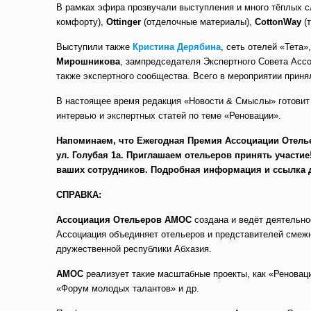
В рамках эфира прозвучали выступления и много тёплых с
комфорту),
Ottinger
(отделочные материалы),
Cotton
Way
(т
Выступили также
Кристина Дерябина
, сеть отелей «Тета»
Мирошникова
, зампредседателя Экспертного Совета Асс
также экспертного сообщества. Всего в мероприятии приня
В настоящее время редакция «Новости & Смыслы» готовит
интервью и экспертных статей по теме «Реновации».
Напоминаем, что Ежегодная Премия Ассоциации Отельер
ул. Голубая 1а. Приглашаем отельеров принять участие
ваших сотрудников. Подробная информация и ссылка 
СПРАВКА:
Ассоциация Отельеров АМОС
создана и ведёт деятельно
Ассоциация объединяет отельеров и представителей смежн
дружественной республики Абхазия.
АМОС
реализует такие масштабные проекты, как «Ренова
«Форум молодых талантов» и др.