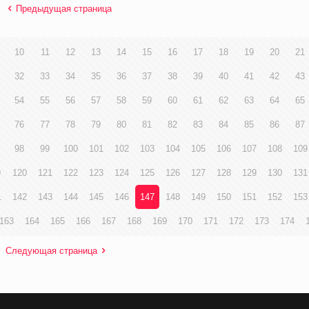
Предыдущая страница
10
11
12
13
14
15
16
17
18
19
20
21
32
33
34
35
36
37
38
39
40
41
42
43
54
55
56
57
58
59
60
61
62
63
64
65
76
77
78
79
80
81
82
83
84
85
86
87
98
99
100
101
102
103
104
105
106
107
108
109
9
120
121
122
123
124
125
126
127
128
129
130
131
1
142
143
144
145
146
147
148
149
150
151
152
153
163
164
165
166
167
168
169
170
171
172
173
174
Следующая страница