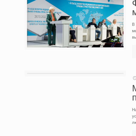
В
м
вы
На
у
л