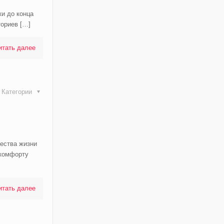
ки до конца
ториев
[…]
итать далее
Категории
ества жизни
 комфорту
итать далее