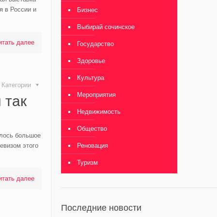
я в России и
Бизнес
Выбирай сочинское
итать далее
Государство
Здоровье
Культура
Категории
Мероприятия
 так
Недвижимость
Общество
ялось большое
Девизом этого
Реновация
Туризм
итать далее
Последние новости