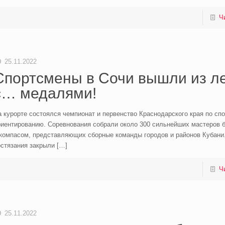
Ч
25.11.2022
Спортсмены в Сочи вышли из л
с… медалями!
 курорте состоялся чемпионат и первенство Краснодарского края по сп
иентированию. Соревнования собрали около 300 сильнейших мастеров б
 компасом, представляющих сборные команды городов и районов Кубани
остязания закрыли
[…]
Ч
25.11.2022