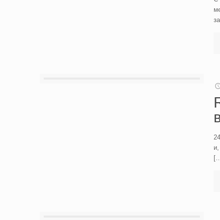
ме
за
24
и,
[