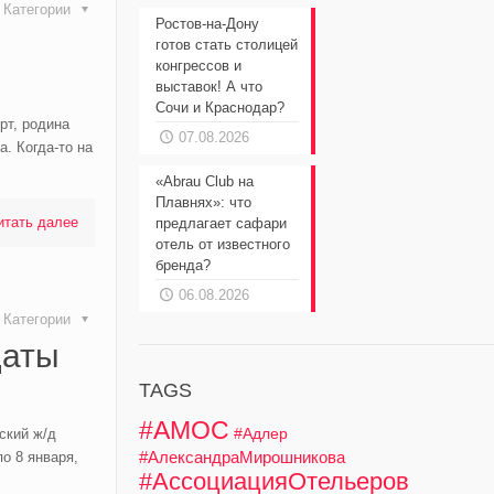
Категории
Ростов-на-Дону
готов стать столицей
конгрессов и
выставок! А что
Сочи и Краснодар?
рт, родина
07.08.2026
. Когда-то на
«Abrau Club на
Плавнях»: что
итать далее
предлагает сафари
отель от известного
бренда?
06.08.2026
Категории
даты
TAGS
#АМОС
#Адлер
ский ж/д
#АлександраМирошникова
о 8 января,
#АссоциацияОтельеров