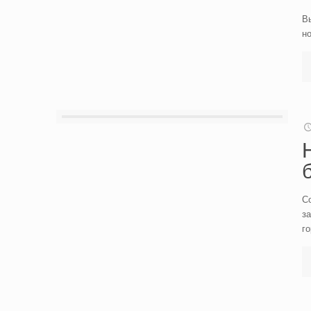
Вы
но
С
за
го