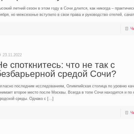
сокий летний сезон в этом году в Сочи длился, как никогда – практичес
ября, но межсезонье вступило в свои права и руководство отелей, сана
Ч
23.11.2022
Не споткнитесь: что не так с
безбарьерной средой Сочи?
огласно последним исследованиям, Олимпийская столица по уровню кач
нимает второе место после Москвы. Всегда в топе Сочи находится и по
родской среды. Однако с
[…]
Ч