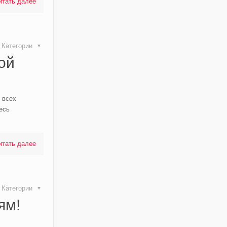
итать далее
Категории
ой
 всех
есь
итать далее
Категории
ям!