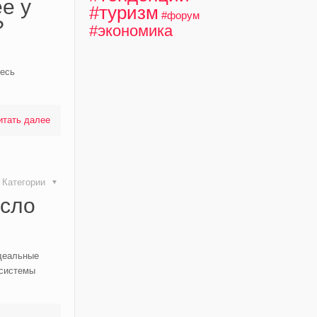
е у
#туризм
#форум
?
#экономика
есь
итать далее
Категории
исло
идеальные
 системы