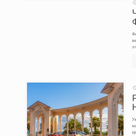
Фе
ве
э
У
ма
к