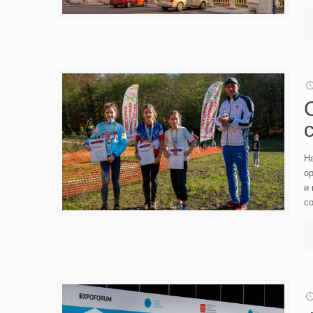
На
ор
и
с