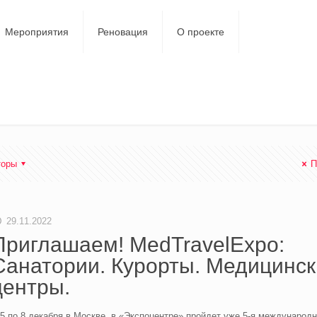
Мероприятия
Реновация
О проекте
торы
П
29.11.2022
Приглашаем! MedTravelExpo:
Санатории. Курорты. Медицинск
центры.
5 по 8 декабря в Москве, в «Экспоцентре» пройдет уже 5-я международ