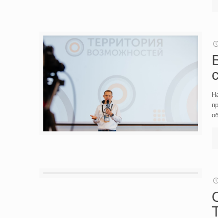
Н
пр
о