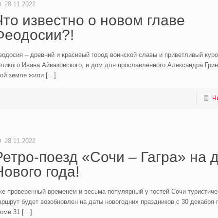
28.11.2022
Что известно о новом главе
Феодосии?!
одосия – древний и красивый город воинской славы и приветливый куро
ликого Ивана Айвазовского, и дом для прославленного Александра Грина
той земле жили
[…]
Ч
28.11.2022
Ретро-поезд «Сочи – Гагра» на 
Нового года!
же проверенный временем и весьма популярный у гостей Сочи туристиче
ршрут будет возобновлен на даты новогодних праздников с 30 декабря п
роме 31
[…]