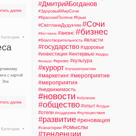
#ДмитрийБогданов
итать далее
#ЗдоровыйМирСочи
#КраснаяПоляна
#Крым
#Сочи
#СветланаДудукчян
#бизнес
#анонс
#Фестиваль
Категории
#власти
#благотворительность
еса
#государство
#здоровье
#интервью
#инвестиции
#кадры
#культура
#кризис
#конкурс
#курорт
ортивному
#лучшиепрактики
#маркетинг
#мероприятие
ега с картой
. Эти
#мероприятия
#недвижимость
#новости
#обучение
итать далее
#общество
#опыт
#отдых
#отели
#путешествия
#поддержка
#развитие
#реновация
#смыслы
#санатории
Категории
#тенденции