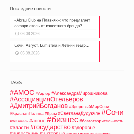
Последние новости
«Abrau Club на Плавнях»: что предлагает
сафари отель от известного бренда?
06.08.2026
Сочи. Август. Lumisfera и Летний театр…
05.08.2026
TAGS
#АМОС
#АлександраМирошникова
#Адлер
#АссоциацияОтельеров
#ДмитрийБогданов
#ЗдоровыйМирСочи
#Сочи
#СветланаДудукчян
#КраснаяПоляна
#Крым
#бизнес
#анонс
#благотворительность
#Фестиваль
#государство
#власти
#здоровье
#интервью
#инвестиции
#кризис
#кадры
#конкурс