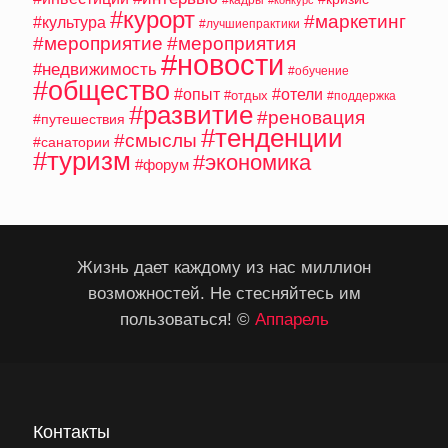
#курорт
#маркетинг
#культура
#лучшиепрактики
#мероприятие
#мероприятия
#новости
#недвижимость
#обучение
#общество
#опыт
#отели
#отдых
#поддержка
#развитие
#реновация
#путешествия
#тенденции
#смыслы
#санатории
#туризм
#экономика
#форум
Жизнь дает каждому из нас миллион
возможностей. Не стесняйтесь им
пользоваться! ©
Аппарель
Контакты