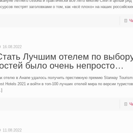
кануне летнего сезона и практически всё лето многие СМИ и целый ряд 
сурсов пестрят заголовками о том, как «всё плохо» на наших российских
Ч
16.08.2022
Стать Лучшим отелем по выбор
гостей было очень непросто…
к отелю в Анапе удалось получить престижную премию Starway Tourism
st Hotels 2021 и войти в топ-100 лучших отелей мира по версии туристо
…]
Ч
11.08.2022