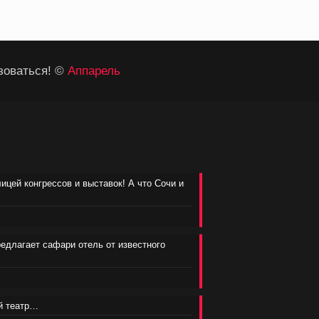
зоваться! ©
Аппарель
лицей конгрессов и выставок! А что Сочи и
редлагает сафари отель от известного
ий театр…