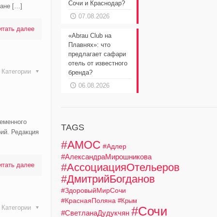
Сочи и Краснодар?
лане
[…]
07.08.2026
итать далее
«Abrau Club на
Плавнях»: что
предлагает сафари
отель от известного
Категории
бренда?
06.08.2026
ременного
TAGS
ий. Редакция
#АМОС
#Адлер
#АлександраМирошникова
итать далее
#АссоциацияОтельеров
#ДмитрийБогданов
#ЗдоровыйМирСочи
#КраснаяПоляна
#Крым
Категории
#Сочи
#СветланаДудукчян