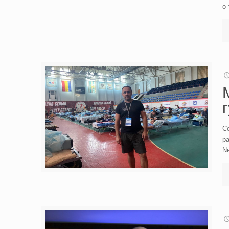
о 
С
ра
N