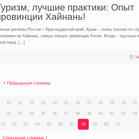
Туризм, лучшие практики: Опыт
провинции Хайнань!
ные регионы России – Краснодарский край, Крым – очень похожи по ст
ономики на Хайнань, самую южную провинцию Китая. Везде – крупные по
гистика),
[…]
Ч
Предыдущая страница
10
11
12
13
14
15
16
17
18
19
20
21
32
33
34
35
36
37
38
39
40
41
42
43
51
52
53
54
55
56
57
58
59
60
61
Следующая страница