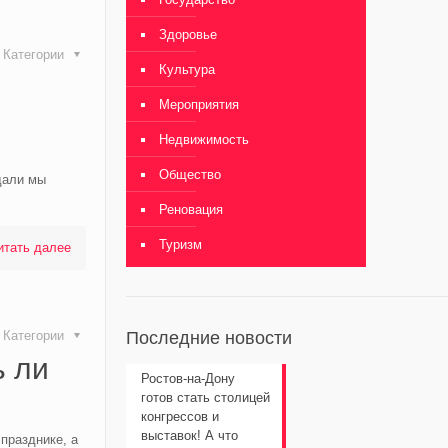
Здоровье
Категории
Культура
Мероприятия
Недвижимость
Общество
дали мы
Реновация
Туризм
итать далее
Категории
Последние новости
ь ли
Ростов-на-Дону
готов стать столицей
конгрессов и
выставок! А что
празднике, а