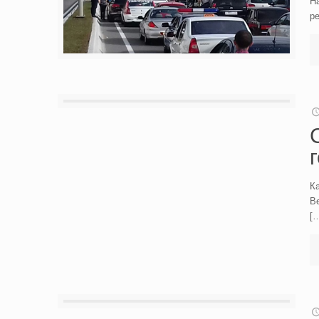
На
ре
Ка
Be
[