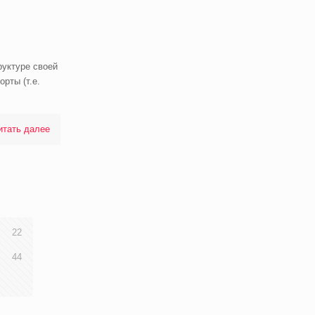
руктуре своей
рты (т.е.
итать далее
22
44