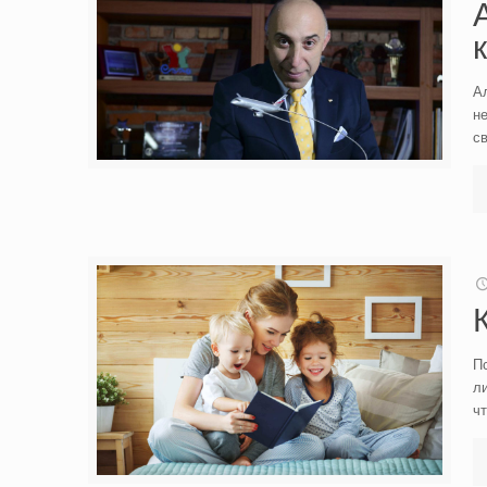
А
не
с
Пс
л
ч