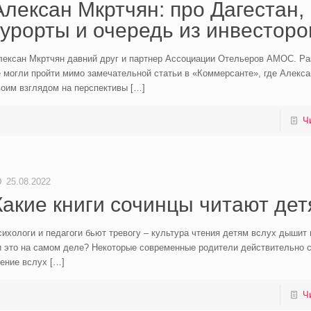
Алексан Мкртчян: про Дагестан,
курорты и очередь из инвесторо
лексан Мкртчян давний друг и партнер Ассоциации Отельеров АМОС. Ра
 могли пройти мимо замечательной статьи в «Коммерсанте», где Алекс
воим взглядом на перспективы
[…]
Ч
25.08.2022
Какие книги сочинцы читают де
ихологи и педагоги бьют тревогу – культура чтения детям вслух дышит 
и это на самом деле? Некоторые современные родители действительно 
тение вслух
[…]
Ч