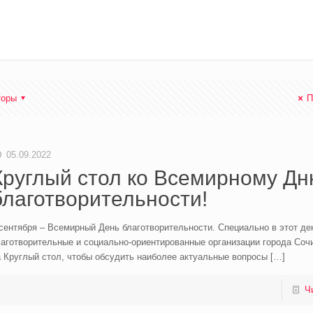
торы
П
05.09.2022
Круглый стол ко Всемирному Д
благотворительности!
сентября – Всемирный День благотворительности. Специально в этот д
лаготворительные и социально-ориентированные организации города Соч
 Круглый стол, чтобы обсудить наиболее актуальные вопросы
[…]
Ч