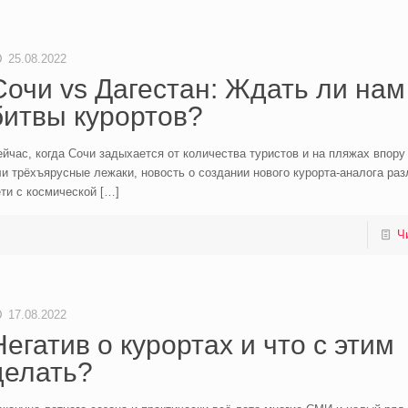
25.08.2022
Сочи vs Дагестан: Ждать ли нам
битвы курортов?
йчас, когда Сочи задыхается от количества туристов и на пляжах впору
и трёхъярусные лежаки, новость о создании нового курорта-аналога раз
ти с космической
[…]
Ч
17.08.2022
Негатив о курортах и что с этим
делать?