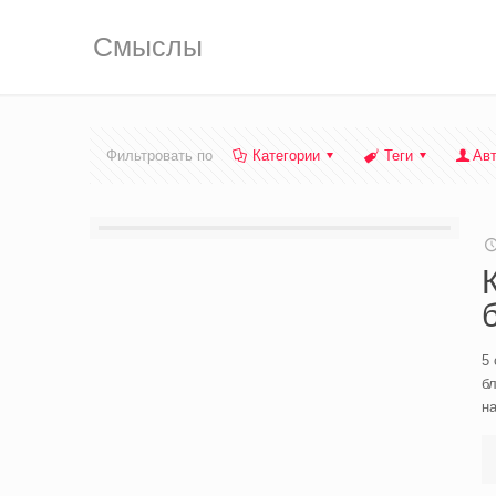
Смыслы
Фильтровать по
Категории
Теги
Ав
5 
б
на