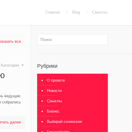
Главная
Blog
Смыслы
оказать все
Категории
Рубрики
ню
О проекте
Новости
ень ведущие
Смыслы
и собрались
Бизнес
Выбирай сочинское
итать далее
Государство