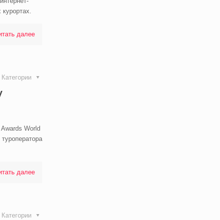
интернет-
 курортах.
итать далее
Категории
у
 Awards World
в туроператора
итать далее
Категории