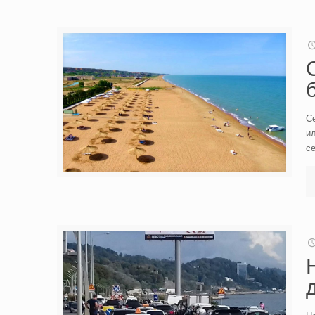
Се
ил
се