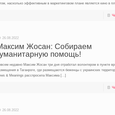
том, насколько эффективным в маркетинговом плане является кино в п
Ч
26.08.2022
Максим Жосан: Собираем
гуманитарную помощь!
овсем недавно Максим Жосан три дня отработал волонтером в пункте в
змещения в Таганроге, где размещаются беженцы с украинских территор
ews & Meanings расспросила Максима
[…]
Ч
26.08.2022