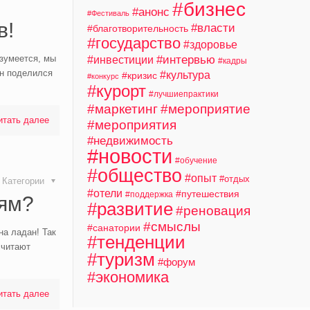
#бизнес
#анонс
#Фестиваль
в!
#власти
#благотворительность
#государство
#здоровье
зумеется, мы
#интервью
#инвестиции
#кадры
ан поделился
#культура
#кризис
#конкурс
#курорт
#лучшиепрактики
#маркетинг
#мероприятие
итать далее
#мероприятия
#недвижимость
#новости
#обучение
#общество
#опыт
#отдых
Категории
#отели
#путешествия
#поддержка
тям?
#развитие
#реновация
#смыслы
#санатории
на ладан! Так
#тенденции
считают
#туризм
#форум
#экономика
итать далее