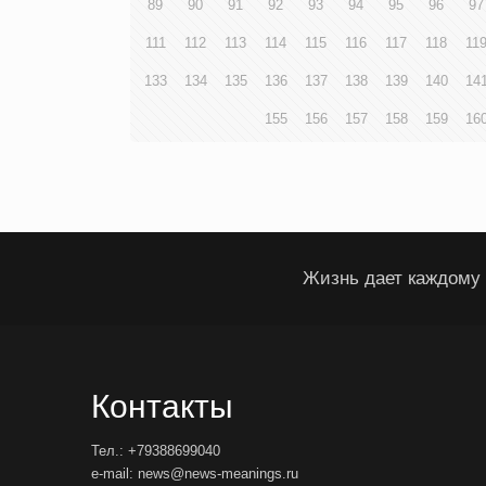
89
90
91
92
93
94
95
96
97
111
112
113
114
115
116
117
118
11
133
134
135
136
137
138
139
140
14
155
156
157
158
159
16
Жизнь дает каждому 
Контакты
Тел.: +79388699040
e-mail: news@news-meanings.ru