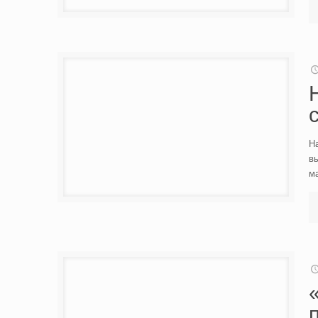
Н
в
м