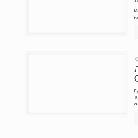
Мо
из
Бу
ТО
о