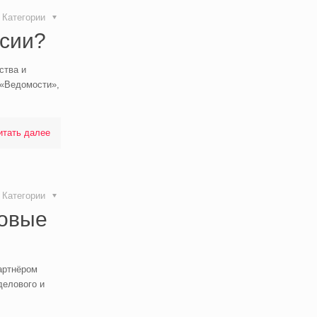
Категории
ссии?
ства и
 «Ведомости»,
итать далее
Категории
новые
артнёром
делового и