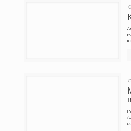
А
г
в
Р
А
со