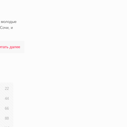
и молодые
Сочи, и
итать далее
22
44
66
88