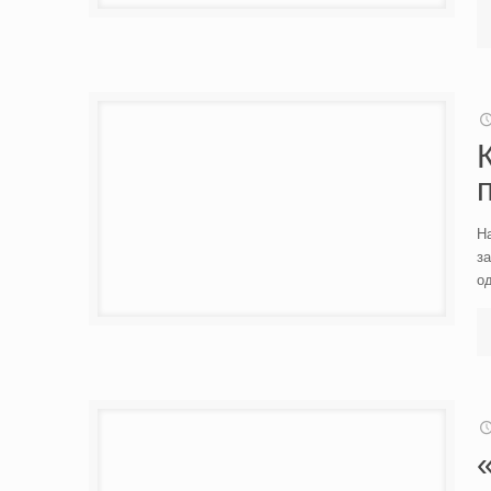
На
за
о