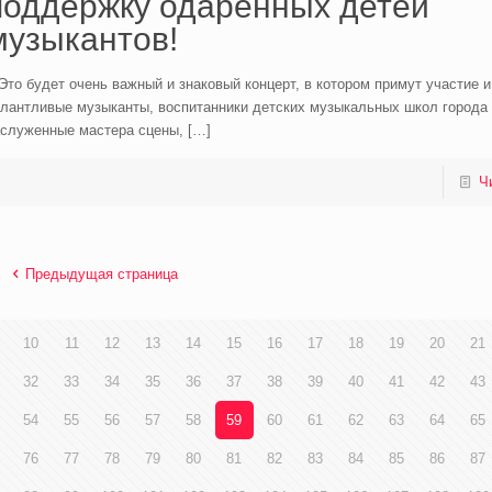
поддержку одарённых детей
музыкантов!
Это будет очень важный и знаковый концерт, в котором примут участие 
алантливые музыканты, воспитанники детских музыкальных школ города 
аслуженные мастера сцены,
[…]
Ч
Предыдущая страница
10
11
12
13
14
15
16
17
18
19
20
21
32
33
34
35
36
37
38
39
40
41
42
43
54
55
56
57
58
59
60
61
62
63
64
65
76
77
78
79
80
81
82
83
84
85
86
87