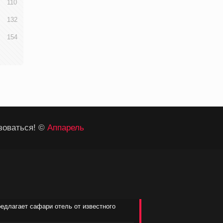
110
132
154
зоваться! ©
Аппарель
редлагает сафари отель от известного