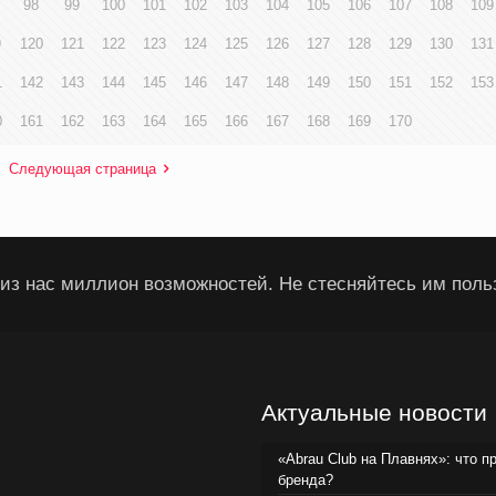
98
99
100
101
102
103
104
105
106
107
108
109
9
120
121
122
123
124
125
126
127
128
129
130
131
1
142
143
144
145
146
147
148
149
150
151
152
153
0
161
162
163
164
165
166
167
168
169
170
Следующая страница
из нас миллион возможностей. Не стесняйтесь им поль
Актуальные новости
«Abrau Club на Плавнях»: что п
бренда?