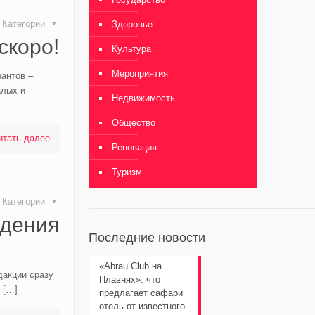
Категории
Здоровье
скоро!
Культура
Мероприятия
антов –
алых и
Недвижимость
Общество
итать далее
Реновация
Туризм
Категории
ждения
Последние новости
«Abrau Club на
дакции сразу
Плавнях»: что
[…]
предлагает сафари
отель от известного