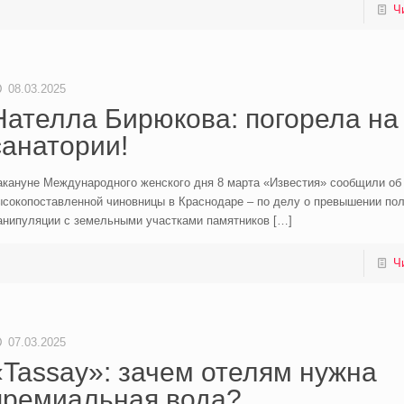
Ч
08.03.2025
Нателла Бирюкова: погорела на
санатории!
акануне Международного женского дня 8 марта «Известия» сообщили об
ысокопоставленной чиновницы в Краснодаре – по делу о превышении по
анипуляции с земельными участками памятников
[…]
Ч
07.03.2025
«Tassay»: зачем отелям нужна
премиальная вода?