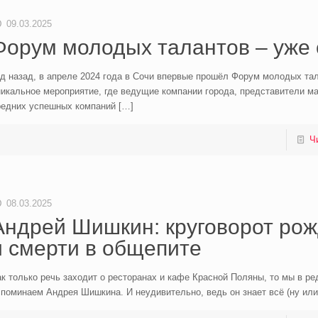
09.03.2025
Форум молодых талантов – уже 
д назад, в апреле 2024 года в Сочи впервые прошёл Форум молодых тал
икальное мероприятие, где ведущие компании города, представители м
редних успешных компаний
[…]
Ч
08.03.2025
Андрей Шишкин: круговорот ро
и смерти в общепите
к только речь заходит о ресторанах и кафе Красной Поляны, то мы в ре
поминаем Андрея Шишкина. И неудивительно, ведь он знает всё (ну или