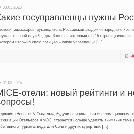
03.03.2025
Какие госуправленцы нужны Ро
лексей Комиссаров, руководитель Российской академии народного хозяй
осударственной службы, дал большое интервью (на 15 страниц) изданию
 котором изложил свою позицию – какие управленцы
[…]
Ч
01.03.2025
MICE-отели: новый рейтинги и 
вопросы!
едакция «Новости & Смыслы», будучи официальным информационным п
ссоциации Отельеров АМОС, старается больше уделять внимания теме 
бытийного туризма, ведь для Сочи и других курортных
[…]