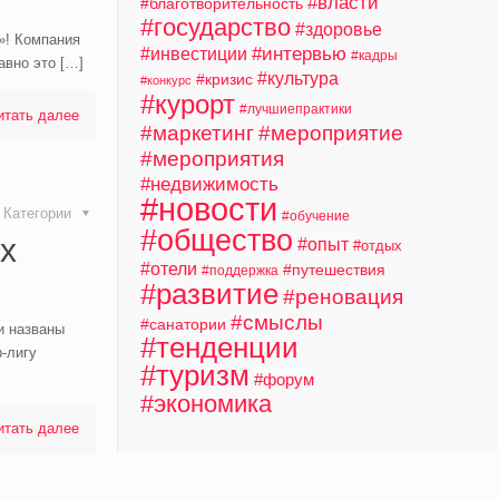
#власти
#благотворительность
#государство
#здоровье
»! Компания
#интервью
#инвестиции
#кадры
авно это
[…]
#культура
#кризис
#конкурс
#курорт
#лучшиепрактики
итать далее
#маркетинг
#мероприятие
#мероприятия
#недвижимость
#новости
Категории
#обучение
#общество
х
#опыт
#отдых
#отели
#путешествия
#поддержка
#развитие
#реновация
#смыслы
#санатории
и названы
#тенденции
-лигу
#туризм
#форум
#экономика
итать далее