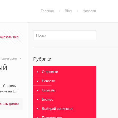
Главная
Blog
Новости
оказать все
Категории
Рубрики
ый
О проекте
Новости
л Учитель
Смыслы
ение на
[…]
Бизнес
итать далее
Выбирай сочинское
Государство