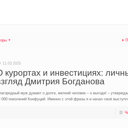
торы
П
11.03.2025
О курортах и инвестициях: личн
взгляд Дмитрия Богданова
агородный муж думает о долге, мелкий человек – о выгоде! – утвержда
 000 поколений Конфуций. Именно с этой фразы я и начал своё выступл
Ч