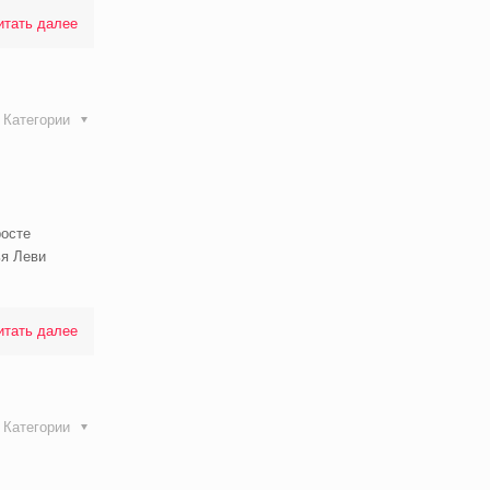
итать далее
Категории
росте
ья Леви
итать далее
Категории