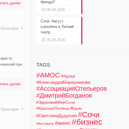
бренда?
итать далее
06.08.2026
Сочи. Август.
Lumisfera и Летний
Категории
театр…
05.08.2026
 аресте
TAGS
лномочий при
#АМОС
#Адлер
#АлександраМирошникова
итать далее
#АссоциацияОтельеров
#ДмитрийБогданов
#ЗдоровыйМирСочи
#КраснаяПоляна
#Крым
Категории
#Сочи
#СветланаДудукчян
#бизнес
#анонс
#Фестиваль