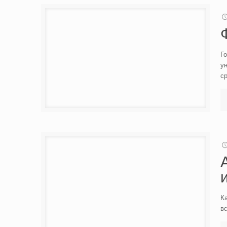
Го
ун
с
Ка
вс